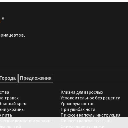
®
a
армацевтов,
Города
Предложения
ства
Клизма для взрослых
а травах
Успокоительное без рецепта
бковый крем
Урохолум состав
нии украины
При ушибах ноги
к пить
Пикосен капсулы инструкция
ческие компании украины
Пикосен капсулы отзывы
ка ногтей
Снимающие зуд кожи