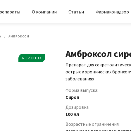
репараты
О компании
Статьи
Фармаконадзор
Ы
АМБРОКСОЛ
Амброксол сир
БЕЗ РЕЦЕПТА
Препарат для секретолитичес
острых и хронических бронхо
заболеваниях
Форма выпуска:
Сироп
Дозировка:
100 мл
Возрастные ограничения: