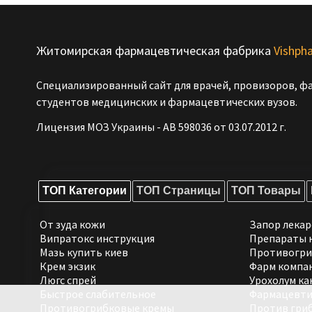
Житомирская фармацевтическая фабрика
Vishph
Специализированный сайт для врачей, провизоров, ф
студентов медицинских и фармацевтических вузов.
Лицензия МОЗ Украины - АВ 598036 от 03.07.2012 г.
ТОП Категории
ТОП Страницы
ТОП Товары
От зуда кожи
Запор лекар
Випратокс инструкция
Препараты н
Мазь купить киев
Противогри
Крем экзик
Фарм компа
Люгс спрей
Урохолум ка
Быстрое слабительное
Фармацевти
Противогрибковые кремы
Против гриб