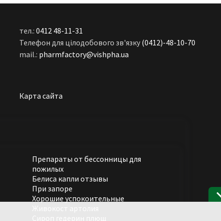
тел.:
0412 48-11-31
Телефон для цілодобового зв'язку
(0412)-48-10-70
mail.:
pharmfactory@vishpha.ua
Карта сайта
Препараты от бессонницы для
пожилых
Белиса капли отзывы
При запоре
Хорошие успокоительные
Живокост артолия
Сироп гедерин плющ