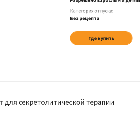
Разрешено взрослым и детям
Категория отпуска:
Без рецепта
Где купить
т для секретолитической терапии