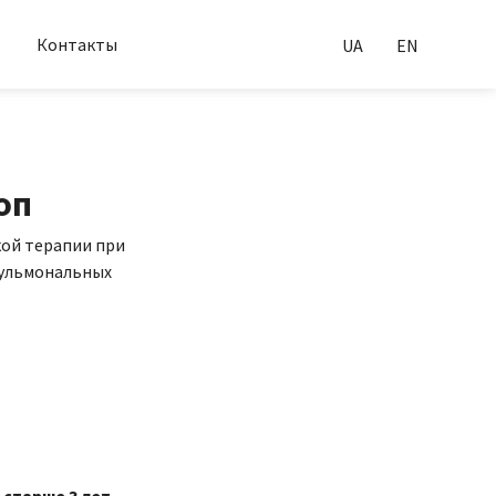
Контакты
UA
EN
оп
кой терапии при
пульмональных