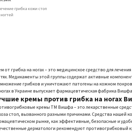
ечение грибка кожи стоп
 ногтей
м от грибка на ногах – это медицинское средство для лечени
гтях. Медикаменты этой группы содержат активные компонен
змножение грибков и уничтожают патогены на кожном покров
ногах в Украине выпускает фармацевтическая фабрика Вишфа
учшие кремы против грибка на ногах 
отивогрибковые кремы ТМ Вишфа – это лекарственные средст
оза стоп, вызванного разными причинами. Средства нашей к
рмацевтическом рынке, как эффективные, безопасные и удоб
ечественные дерматологи рекомендуют противогрибковый кр