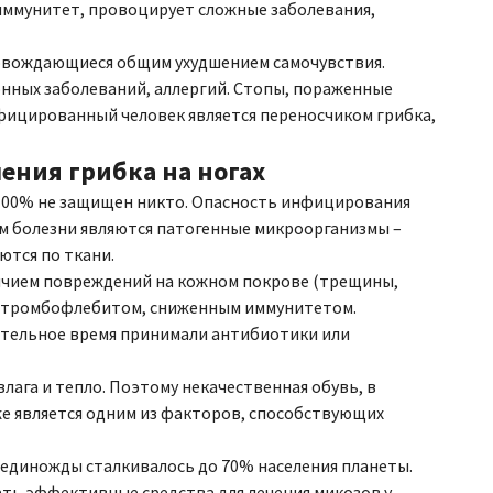
иммунитет, провоцирует сложные заболевания,
ровождающиеся общим ухудшением самочувствия.
нных заболеваний, аллергий. Стопы, пораженные
фицированный человек является переносчиком грибка,
ния грибка на ногах
 100% не защищен никто. Опасность инфицирования
лем болезни являются патогенные микроорганизмы –
ются по ткани.
личием повреждений на кожном покрове (трещины,
м, тромбофлебитом, сниженным иммунитетом.
тельное время принимали антибиотики или
лага и тепло. Поэтому некачественная обувь, в
е является одним из факторов, способствующих
бы единожды сталкивалось до 70% населения планеты.
ь эффективные средства для лечения микозов у