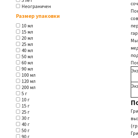
5 лет
соч
Неограничен
Пок
Размер упаковки
сов
пе
10 мл
15 мл
га
20 мл
Мы 
25 мл
ме
40 мл
по
50 мл
По
60 мл
90 мл
Эк
100 мл
120 мл
Эк
200 мл
5 г
10 г
П
15 г
Гри
25 г
30 г
выз
40 г
(гр
50 г
Гри
90 г