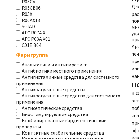
R05CA
Для
R05CB06
рас
R05X
R06AX13
ло
S01AD
мин
АТС R07A X
удо
АТС Р03А Х01
при
С01Е В04
Кре
леч
Фармгруппа
пре
Анальгетики и антипиретики
или
Антибиотики местного применения
нан
Антигистаминные средства для системного
П
применения
Антикоагулянтные средства
В с
Антикоагулянтные средства для системного
акт
применения
по
Антисептические средства
Биостимулирующие средства
явл
Комбинированные кардиологические
пр
препараты
эф
Контактные слабительные средства
кл