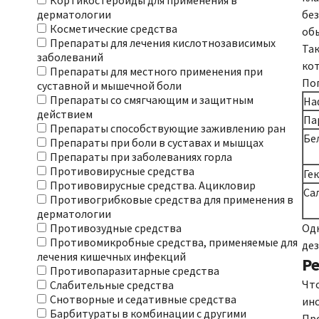
Кортикостероиды для применения в
без
дерматологии
Косметические средства
об
Препараты для лечения кислотнозависимых
Та
заболеваний
кот
Препараты для местного применения при
По
суставной и мышечной боли
Препараты со смягчающим и защитным
На
действием
Па
Препараты способствующие заживлению ран
Бе
Препараты при боли в суставах и мышцах
Препараты при заболеваниях горла
Противовирусные средства
Ге
Противовирусные средства. Ацикловир
Са
Противогрибковые средства для применения в
дерматологии
Одн
Противозудные средства
Противомикробные средства, применяемые для
дез
лечения кишечных инфекций
Р
Противопаразитарные средства
Что
Слабительные средства
Снотворные и седативные средства
инс
Барбитураты в комбинации с другими
Про