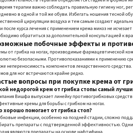
время терапии важно соблюдать правильную гигиену ног, рег
дневно в одной и той же обуви. Избегать ношения тесной об
ественной циркуляции воздуха и тем самым создают идеальны
и после курса лечения с применением крема микоз не исчезает
бходимо обратиться за дополнительной консультацией к вра
озможные побочные эффекты и против
емы от грибка на ногах, производимые фармацевтической ко
олютно безопасными. Противопоказаниями к применению сред
кже непереносимость компонентов лекарственного средства
мов для ног встречаются крайне редко.
астые вопросы при покупке крема от гри
кой недорогой крем от грибка стопы самый лучши
пания Вишфа выпускает линейку противогрибковых средств Э
ективные кремы для борьбы с грибком на ногах.
о хорошо помогает от грибка стоп?
бковые инфекции, особенно на поздней стадии, сложно подд
бирать препараты с подтвержденной эффективностью. Одним
одня являются препараты на основе нафтифина.