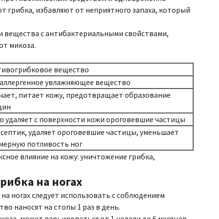
 от грибка, избавляют от неприятного запаха, который
и вещества с антибактериальными свойствами,
от микоза.
ивогрибковое вещество
аллергенное увлажняющее вещество
чает, питает кожу, предотвращает образование
щин
о удаляет с поверхности кожи ороговевшие частицы
септик, удаляет ороговевшие частицы, уменьшает
мерную потливость ног
сное влияние на кожу: уничтожение грибка,
рибка на ногах
 на ногах следует использовать с соблюдением
о наносят на стопы 1 раз в день.
за, может варьироваться от 1 недели до 6 месяцев.