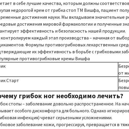
етает в себе лучшие качества, которым должны соответствов
упая недорогой крем от грибка стоп ТМ Вишфа, пациент пол
ременные достижения науки. Мы вкладываем значительные ре
редовые достижения мировой фармакологии и полученные зна
рантирует эффективность и безопасность нашей продукции.
контролируем каждый этап производства – начиная от выбор
дикаментов. Формулы противогрибковых лекарственных средс
дтверждающие их эффективность в борьбе с грибковыми заб
пулярные противогрибковые кремы Вишфа
зик
Безр
от м
зик Старт
Безр
повы
очему грибок ног необходимо лечить?
бок стопы – заболевание довольно распространенное. На на
ывает особого дискомфорта для больного. Однако игнориров
ибковая инфекция) чреват серьезными усложнениями.
бковое заболевание кожи, прогрессируя, превращается в тя