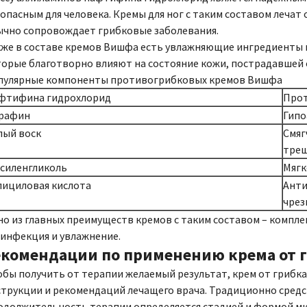
опасным для человека. Кремы для ног с таким составом лечат
ычно сопровождает грибковые заболевания.
кже в составе кремов Вишфа есть увлажняющие ингредиенты 
орые благотворно влияют на состояние кожи, пострадавшей 
пулярные компоненты противогрибковых кремов Вишфа
фтифина гидрохлорид
Прот
рафин
Гипо
лый воск
Смяг
тре
ксиленгликоль
Мягк
лициловая кислота
Анти
чрез
о из главных преимуществ кремов с таким составом – комплек
инфекция и увлажнение.
екомендации по применению крема от г
бы получить от терапии желаемый результат, крем от грибка
трукции и рекомендаций лечащего врача. Традиционно средств
должительность терапии определяется стадией и формой мико