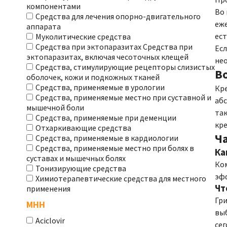
компонентами
Во 
Средства для лечения опорно-двигательного
еже
аппарата
ест
Муколитические средства
Средства при эктопаразитах Средства при
Есл
эктопаразитах, включая чесоточных клещей
нео
Средства, стимулирующие рецепторы слизистых
В
оболочек, кожи и подкожных тканей
Средства, применяемые в урологии
Кр
Средства, применяемые местно при суставной и
абс
мышечной боли
та
Средства, применяемые при деменции
кре
Отхаркивающие средства
Ч
Средства, применяемые в кардиологии
Средства, применяемые местно при болях в
Ка
суставах и мышечных болях
Ком
Тонизирующие средства
эфф
Химиотерапевтические средства для местного
Чт
применения
Гри
МНН
вы
Aciclovir
сег