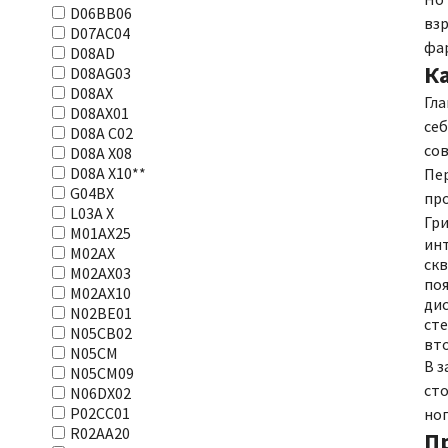
D06BB06
взр
D07AC04
фа
D08AD
Ка
D08AG03
D08AX
Гла
D08AX01
себ
D08А С02
сов
D08А Х08
D08А Х10**
Пер
G04BX
про
L03А Х
Гри
M01AX25
инт
M02AX
ск
M02AX03
поя
M02AX10
дис
N02BE01
ст
N05CB02
вт
N05CM
В з
N05CM09
сто
N06DX02
P02CC01
ног
R02AA20
П