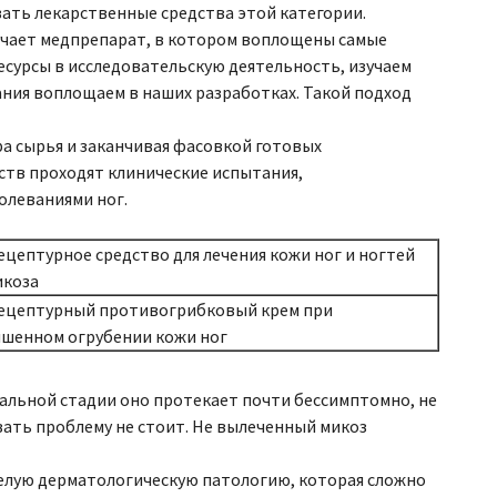
ать лекарственные средства этой категории.
учает медпрепарат, в котором воплощены самые
сурсы в исследовательскую деятельность, изучаем
ния воплощаем в наших разработках. Такой подход
а сырья и заканчивая фасовкой готовых
тв проходят клинические испытания,
олеваниями ног.
ецептурное средство для лечения кожи ног и ногтей
икоза
ецептурный противогрибковый крем при
шенном огрубении кожи ног
чальной стадии оно протекает почти бессимптомно, не
ать проблему не стоит. Не вылеченный микоз
желую дерматологическую патологию, которая сложно