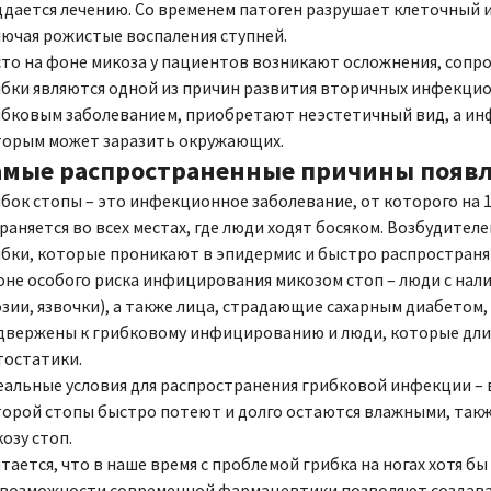
дается лечению. Со временем патоген разрушает клеточный 
ючая рожистые воспаления ступней.
сто на фоне микоза у пациентов возникают осложнения, соп
бки являются одной из причин развития вторичных инфекцио
ибковым заболеванием, приобретают неэстетичный вид, а ин
торым может заразить окружающих.
амые распространенные причины появле
бок стопы – это инфекционное заболевание, от которого на
раняется во всех местах, где люди ходят босяком. Возбудите
бки, которые проникают в эпидермис и быстро распространя
оне особого риска инфицирования микозом стоп – люди с на
зии, язвочки), а также лица, страдающие сахарным диабето
двержены к грибковому инфицированию и люди, которые дли
тостатики.
альные условия для распространения грибковой инфекции – в
орой стопы быстро потеют и долго остаются влажными, такж
озу стоп.
тается, что в наше время с проблемой грибка на ногах хотя 
 возможности современной фармацевтики позволяют создават