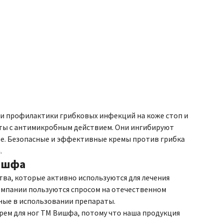
я и профилактики грибковых инфекций на коже стоп и
ты с антимикробным действием. Они ингибируют
е. Безопасные и эффективные кремы против грибка
.
Вишфа
ва, которые активно используются для лечения
омпании пользуются спросом на отечественном
ные в использовании препараты.
ем для ног ТМ Вишфа, потому что наша продукция