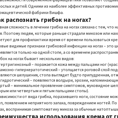
ослых и детей. Одними из наиболее эффективных противомик
рмацевтической фабрики Вишфа.
к распознать грибок на ногах?
вная сложность в лечении грибка на ногах связана с тем, что
я. Поэтому людям, которые раньше страдали микозом или нах
етуют для профилактики время от времени пользоваться кре
вые видимые признаки грибковой инфекции на ногах – это ш
является только на одной стопе, а со временем распространяе
бок на ногах бывает нескольких видов:
ертригинозный – поражается кожа между пальцами ног (красне
вамозно-гиперкератотический – утолщается роговой слой по
вляются шелушения, стопа выглядит будто припудренная, отме
гидротический – появляются волдыри, эрозии, напоминающие
ертый – минимальное проявление симптомов, муковидное ше
орым или четвертым и пятым пальцами стопы).
ависимости от вида грибка, поразившего ноги, состояние м
п, появлением неприятного запаха, повреждением ногтей. П
ах, воспринимая симптоматику микоза за обычные натоптыши
реимущества использования крема от г