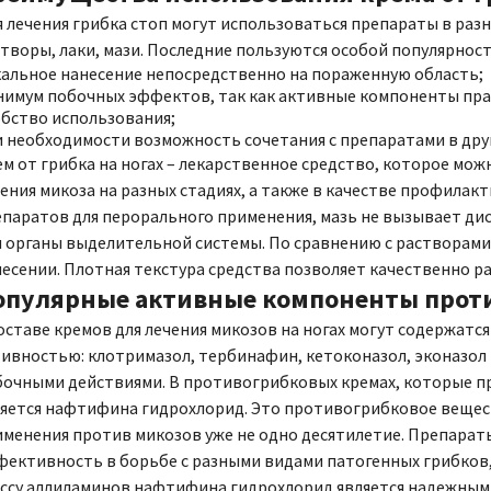
 лечения грибка стоп могут использоваться препараты в раз
творы, лаки, мази. Последние пользуются особой популярнос
кальное нанесение непосредственно на пораженную область;
имум побочных эффектов, так как активные компоненты прак
бство использования;
 необходимости возможность сочетания с препаратами в др
м от грибка на ногах – лекарственное средство, которое мож
ения микоза на разных стадиях, а также в качестве профилак
паратов для перорального применения, мазь не вызывает дис
 органы выделительной системы. По сравнению с растворами,
есении. Плотная текстура средства позволяет качественно р
опулярные активные компоненты проти
оставе кремов для лечения микозов на ногах могут содержат
ивностью: клотримазол, тербинафин, кетоконазол, эконазол
бочными действиями. В противогрибковых кремах, которые п
яется нафтифина гидрохлорид. Это противогрибковое вещест
именения против микозов уже не одно десятилетие. Препара
фективность в борьбе с разными видами патогенных грибко
ассу аллиламинов нафтифина гидрохлорид является надежны