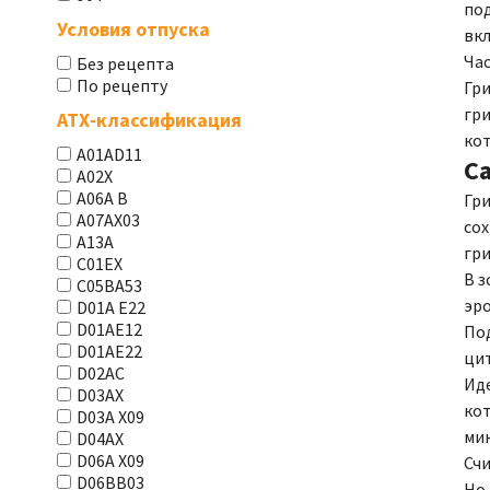
под
Условия отпуска
вкл
Ча
Без рецепта
По рецепту
Гри
гр
АТХ-классификация
ко
A01AD11
С
A02X
A06A В
Гри
A07AX03
сох
A13A
гри
C01EX
В з
C05BA53
эро
D01A E22
D01AE12
По
D01AE22
ци
D02AC
Иде
D03AX
кот
D03A X09
мик
D04AX
D06A X09
Счи
D06BB03
Но