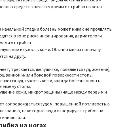
озных средств являются кремы от грибка на ногах
 на начальной стадии болезнь может никак не проявлять
одятся в зоне риска инфицирования, дерматологи
мами от грибка.
елушение и сухость кожи. Обычно микоз поначалу
тся на другу.
ет, трескается, шелушится, появляется зуд, жжение);
дошвенной и/или боковой поверхности стопы,
чается зуд, сухость кожи, иногда болезненность;
 экзему стопы;
лушение кожи, микротрещины (чаще между первым и
ожет сопровождаться зудом, повышенной потливостью
о незнанию, некоторые люди игнорируют грибок на
 или мозоли.
рибка на ногах