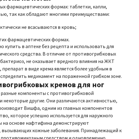
ных фармацевтических формах: таблетки, капли,
тью, так как обладают многими преимуществами:
тически не всасываются в кровь;
угих фармацевтических формах.
но купить в аптеке без рецепта и использовать для
тического средства. В отличие от противогрибковых
бактериоз, не оказывает вредного влияния на ЖКТ
 препарат в виде крема является более удобным в
аспределить медикамент на пораженной грибком зоне.
вогрибковых кремов для ног
ся разные компоненты с противогрибковой
 и некоторые другие. Они различаются активностью,
роизводит Вишфа, одним из главных компонентов
во, которое успешно используется для наружного
ты на основе нафтифина демонстрируют
в, вызывающих кожные заболевания. Принадлежащий к
м противомикозным средством и одновременно