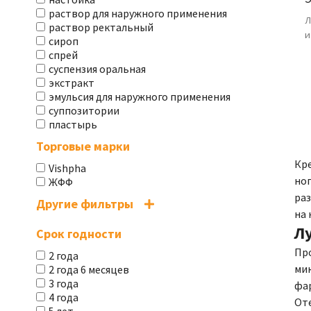
раствор для наружного применения
Л
раствор ректальный
и
сироп
спрей
суспензия оральная
экстракт
эмульсия для наружного применения
суппозитории
пластырь
Торговые марки
Кре
Vishpha
но
ЖФФ
ра
Другие фильтры
на 
Л
Срок годности
Пр
2 года
мик
2 года 6 месяцев
3 года
фа
4 года
От