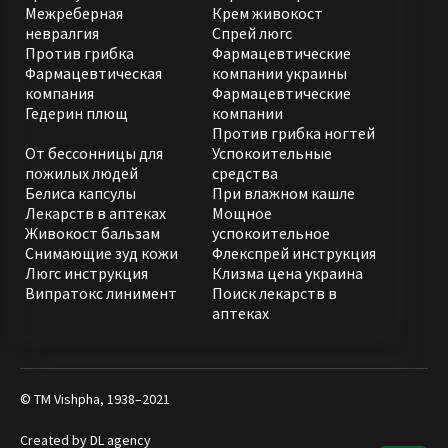
Межреберная
Крем живокост
невралгия
Спрей люгс
Против грибка
Фармацевтические
Фармацевтическая
компании украины
компания
Фармацевтические
Гедерин плющ
компании
Против грибка ногтей
От бессонницы для
Успокоительные
пожилых людей
средства
Белиса капсулы
При влажном кашле
Лекарств в аптеках
Мощное
Живокост бальзам
успокоительное
Снимающие зуд кожи
Флекспрей инструкция
Люгс инструкция
Клизма цена украина
Випратокс линимент
Поиск лекарств в
аптеках
© ТМ Vishpha, 1938–2021
Created by
DL agency