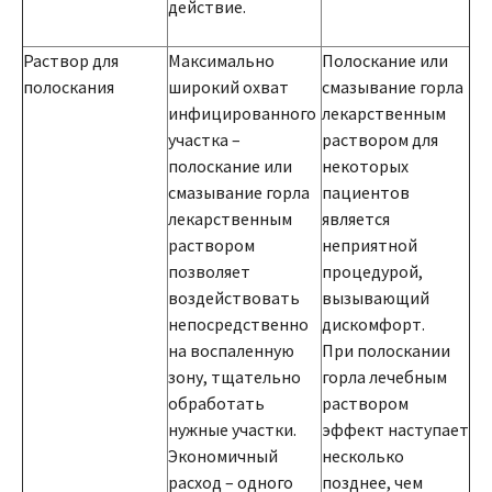
действие.
Раствор для
Максимально
Полоскание или
полоскания
широкий охват
смазывание горла
инфицированного
лекарственным
участка –
раствором для
полоскание или
некоторых
смазывание горла
пациентов
лекарственным
является
раствором
неприятной
позволяет
процедурой,
воздействовать
вызывающий
непосредственно
дискомфорт.
на воспаленную
При полоскании
зону, тщательно
горла лечебным
обработать
раствором
нужные участки.
эффект наступает
Экономичный
несколько
расход – одного
позднее, чем