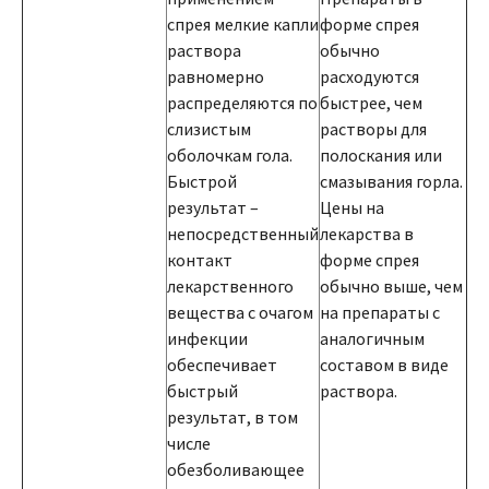
спрея мелкие капли
форме спрея
раствора
обычно
равномерно
расходуются
распределяются по
быстрее, чем
слизистым
растворы для
оболочкам гола.
полоскания или
Быстрой
смазывания горла.
результат –
Цены на
непосредственный
лекарства в
контакт
форме спрея
лекарственного
обычно выше, чем
вещества с очагом
на препараты с
инфекции
аналогичным
обеспечивает
составом в виде
быстрый
раствора.
результат, в том
числе
обезболивающее