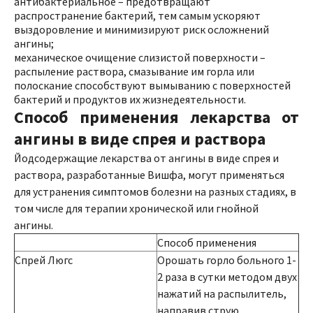
антибактериальное – предотвращают
распространение бактерий, тем самым ускоряют
выздоровление и минимизируют риск осложнений
ангины;
механическое очищение слизистой поверхности –
распыление раствора, смазывание им горла или
полоскание способствуют вымыванию с поверхностей
бактерий и продуктов их жизнедеятельности.
Способ применения лекарства от
ангины в виде спрея и раствора
Йодсодержащие лекарства от ангины в виде спрея и
раствора, разработанные Вишфа, могут применяться
для устранения симптомов болезни на разных стадиях, в
том числе для терапии хронической или гнойной
ангины.
Способ применения
Спрей Люгс
Орошать горло больного 1-
2 раза в сутки методом двух
нажатий на распылитель,
направив струю