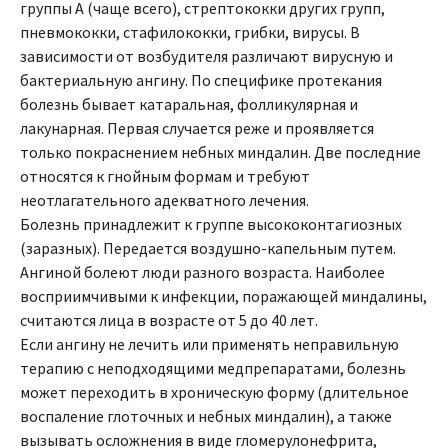
группы А (чаще всего), стрептококки других групп,
пневмококки, стафилококки, грибки, вирусы. В
зависимости от возбудителя различают вирусную и
бактериальную ангину. По специфике протекания
болезнь бывает катаральная, фолликулярная и
лакунарная. Первая случается реже и проявляется
только покраснением небных миндалин. Две последние
относятся к гнойным формам и требуют
неотлагательного адекватного лечения.
Болезнь принадлежит к группе высококонтагиозных
(заразных). Передается воздушно-капельным путем.
Ангиной болеют люди разного возраста. Наиболее
восприимчивыми к инфекции, поражающей миндалины,
считаются лица в возрасте от 5 до 40 лет.
Если ангину не лечить или применять неправильную
терапию с неподходящими медпрепаратами, болезнь
может переходить в хроническую форму (длительное
воспаление глоточных и небных миндалин), а также
вызывать осложнения в виде гломерулонефрита,