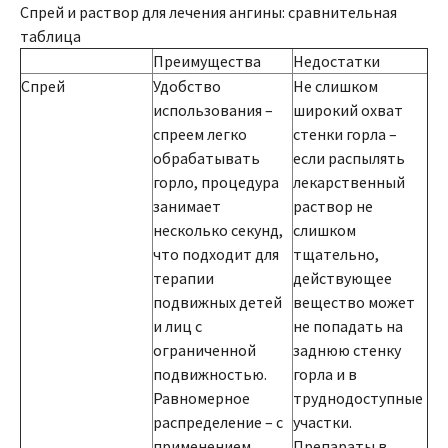
Спрей и раствор для лечения ангины: сравнительная
таблица
Преимущества
Недостатки
Спрей
Удобство
Не слишком
использования –
широкий охват
спреем легко
стенки горла –
обрабатывать
если распылять
горло, процедура
лекарственный
занимает
раствор не
несколько секунд,
слишком
что подходит для
тщательно,
терапии
действующее
подвижных детей
вещество может
и лиц с
не попадать на
ограниченной
заднюю стенку
подвижностью.
горла и в
Равномерное
труднодоступные
распределение – с
участки.
применением
Препараты в