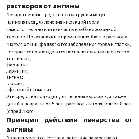
растворов от ангины
Лекарственные средства этой группы могут
применяться для лечения инфекций горла
самостоятельно или как часть комбинированной
терапии. Показаниями к применению Люгс и раствора
Люголя от Вишфа являются заболевания горла и глотки,
которые сопровождаются воспалительным процессом:
тонзиллит;
фарингит;
ларингит;
ангина;
глоссит;
афтозный стоматит
Эти средства подходят для лечения взрослых, а также
детей в возрасте от 5 лет (раствор Люголя) или от 8 лет
(спрей Люгс).
Принцип действия лекарства от
ангины
В зависимости от состава, действие лекарства от