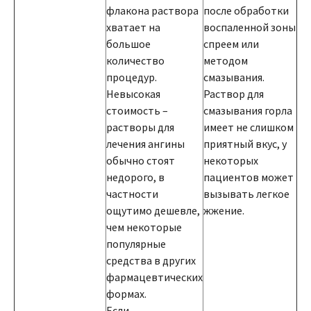
флакона раствора
после обработки
хватает на
воспаленной зоны
большое
спреем или
количество
методом
процедур.
смазывания.
Невысокая
Раствор для
стоимость –
смазывания горла
растворы для
имеет не слишком
лечения ангины
приятный вкус, у
обычно стоят
некоторых
недорого, в
пациентов может
частности
вызывать легкое
ощутимо дешевле,
жжение.
чем некоторые
популярные
средства в других
фармацевтических
формах.
Если