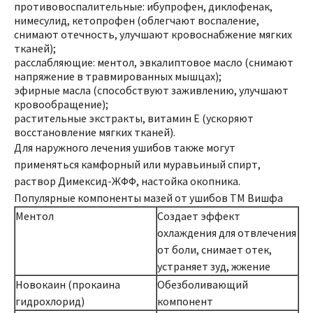
противовоспалительные: ибупрофен, диклофенак,
нимесулид, кетопрофен (облегчают воспаление,
снимают отечность, улучшают кровоснабжение мягких
тканей);
расслабляющие: ментол, эвкалиптовое масло (снимают
напряжение в травмированных мышцах);
эфирные масла (способствуют заживлению, улучшают
кровообращение);
растительные экстракты, витамин Е (ускоряют
восстановление мягких тканей).
Для наружного лечения ушибов также могут
применяться камфорный или муравьиный спирт,
раствор Димексид-ЖФФ, настойка окопника.
Популярные компоненты мазей от ушибов ТМ Вишфа
Ментол
Создает эффект
охлаждения для отвлечения
от боли, снимает отек,
устраняет зуд, жжение
Новокаин (прокаина
Обезболивающий
гидрохлорид)
компонент