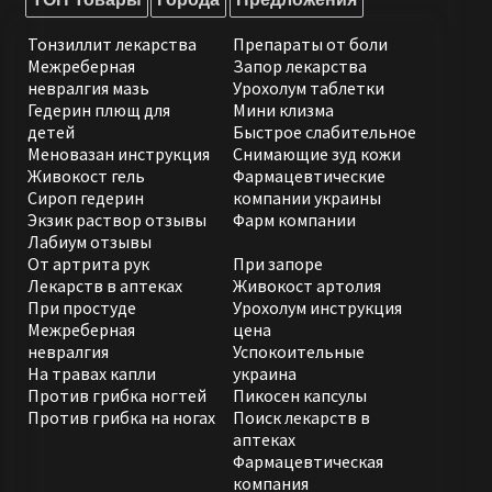
Тонзиллит лекарства
Препараты от боли
Межреберная
Запор лекарства
невралгия мазь
Урохолум таблетки
Гедерин плющ для
Мини клизма
детей
Быстрое слабительное
Меновазан инструкция
Снимающие зуд кожи
Живокост гель
Фармацевтические
Сироп гедерин
компании украины
Экзик раствор отзывы
Фарм компании
Лабиум отзывы
От артрита рук
При запоре
Лекарств в аптеках
Живокост артолия
При простуде
Урохолум инструкция
Межреберная
цена
невралгия
Успокоительные
На травах капли
украина
Против грибка ногтей
Пикосен капсулы
Против грибка на ногах
Поиск лекарств в
аптеках
Фармацевтическая
компания