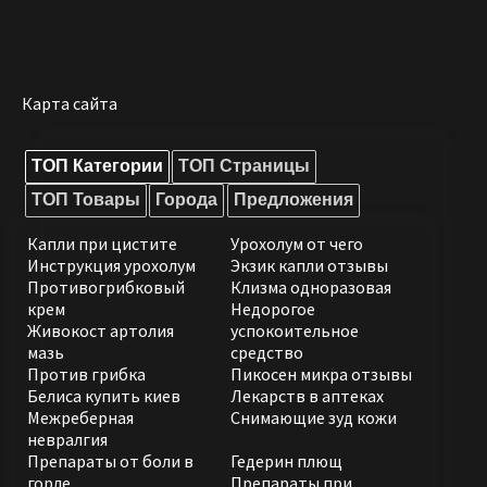
Карта сайта
ТОП Категории
ТОП Страницы
ТОП Товары
Города
Предложения
Капли при цистите
Урохолум от чего
Инструкция урохолум
Экзик капли отзывы
Противогрибковый
Клизма одноразовая
крем
Недорогое
Живокост артолия
успокоительное
мазь
средство
Против грибка
Пикосен микра отзывы
Белиса купить киев
Лекарств в аптеках
Межреберная
Снимающие зуд кожи
невралгия
Препараты от боли в
Гедерин плющ
горле
Препараты при