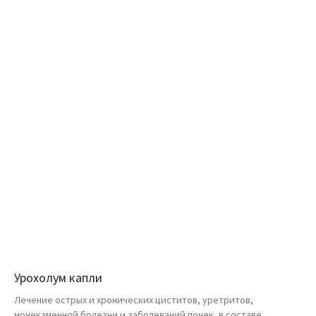
Урохолум капли
Лечение острых и хронических циститов, уретритов,
мочекаменной болезни и заболеваний почек, в составе