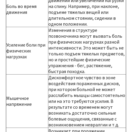
движении или увеличении нагрузки
Боль во время
на спину. Например, при наклоне,
движения
подъеме тяжелых вещей или
длительном стоянии, сидении в
одном положении.
Изменения в структуре
позвоночника могут вызвать боль
при физических нагрузках разной
Усиление боли при
интенсивности. Это может быть не
физических
только подъем тяжелых предметов,
нагрузках
но и простейшие физические
упражнения - бег, растяжение,
быстрая походка.
Дискомфортное чувство в зоне
воздействия пораженных дисков,
при котором больной не может
расслабить мышцы самостоятельно
Мышечное
или на это требуются усилия. В
напряжение
результате со временем могут
возникать достаточно сильные
болевые ощущения, связанные с
возникновением невралгии и т.д.
Возникает при поражении