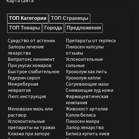
Карта сайта
ТОП Категории
ТОП Страницы
ТОП Товары
Города
Предложения
Средство от астении
Препараты от герпеса
Запоры лечение
Пикосен капсулы
лекарства
отзывы
Випратокс линимент
Успокоительные
При укусах комаров
сильные
Быстрое слабительное
Урохолум как пить
Гедерин сироп
Урохолум капли
Межреберная
Согревающие мази
невралгия
Снимающие зуд кожи
Люгс инструкция
Фармацевтическая
компания
Меновазан мазь или
Живокост артолия
раствор
Капли белиса
Успокоительные
Пикосен микра
препараты на травах
Запор лекарства
Клизма при запоре
Белиса купить киев