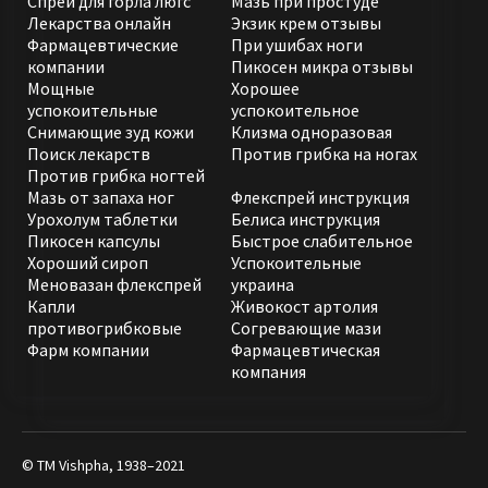
Спрей для горла люгс
Мазь при простуде
Лекарства онлайн
Экзик крем отзывы
Фармацевтические
При ушибах ноги
компании
Пикосен микра отзывы
Мощные
Хорошее
успокоительные
успокоительное
Снимающие зуд кожи
Клизма одноразовая
Поиск лекарств
Против грибка на ногах
Против грибка ногтей
Мазь от запаха ног
Флекспрей инструкция
Урохолум таблетки
Белиса инструкция
Пикосен капсулы
Быстрое слабительное
Хороший сироп
Успокоительные
Меновазан флекспрей
украина
Капли
Живокост артолия
противогрибковые
Согревающие мази
Фарм компании
Фармацевтическая
компания
© ТМ Vishpha, 1938–2021