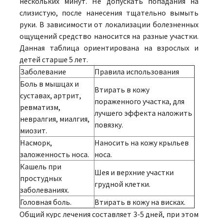
нескольких минут. Не допускать попадания на
слизистую, после нанесения тщательно вымыть
руки. В зависимости от локализации болезненных
ощущений средство наносится на разные участки.
Данная таблица ориентирована на взрослых и
детей старше 5 лет.
Заболевание
Правила использования
Боль в мышцах и
Втирать в кожу
суставах, артрит,
пораженного участка, для
ревматизм,
лучшего эффекта наложить
невралгия, миалгия,
повязку.
миозит.
Насморк,
Наносить на кожу крыльев
заложенность носа.
носа.
Кашель при
Шея и верхние участки
простудных
грудной клетки.
заболеваниях.
Головная боль.
Втирать в кожу на висках.
Общий курс лечения составляет 3-5 дней, при этом