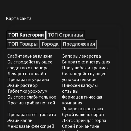
Карта сайта
ТОП Категории
ТОП Страницы
ТОП Товары
Города
Предложения
Слабительная клизма
Запоры лекарства
Быстродействующее
Випратокс инструкция
средство от запора
При ушибах и травмах
Лекарства онлайн
Сильнодействующее
Препараты украина
успокоительное
Экзик раствор
Пикосен капсулы
Таблетки урохолум
отзывы
Быстрое слабительное
Фармацевтическая
Против грибка ногтей
компания
Лекарств в аптеках
Препараты от цистита
Сухой кашель сироп
Экзик капли
Люгс спрей для горла
Меновазан флекспрей
Спрей при ангине