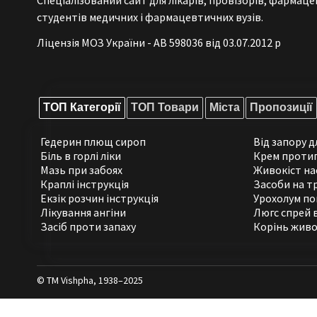
Спеціалізований сайт для лікарів, провізорів, фармаце
студентів медичних і фармацевтичних вузів.
Ліцензія МОЗ України - АВ 598036 від 03.07.2012 р
ТОП Категорії
ТОП Товари
Міста
Пропозиції
Гедерин плющ сироп
Від запору 
Біль в горлі ліки
Крем проти
Мазь при забоях
Живокіст на
Краплі інструкція
Засоби на т
Екзік розчин інструкція
Урохолум по
Лікування ангіни
Люгс спрей 
Засіб проти запаху
Корінь живо
© ТМ Vishpha, 1938–2025