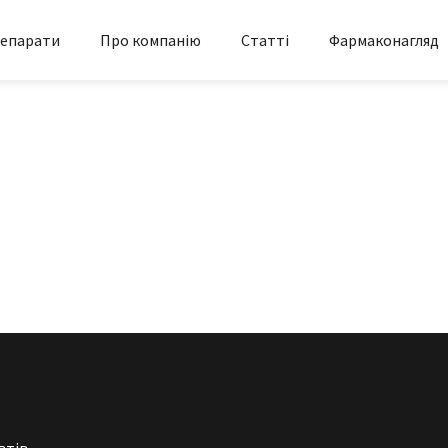
епарати
Про компанію
Статті
Фармаконагляд