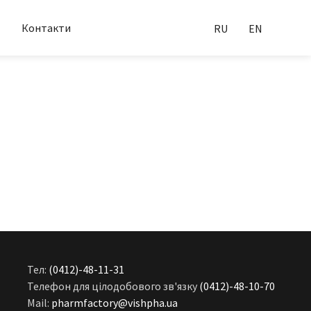
Контакти
RU
EN
Тел:
(0412)-48-11-31
Телефон для цілодобового зв'язку
(0412)-48-10-70
Mail:
pharmfactory@vishpha.ua