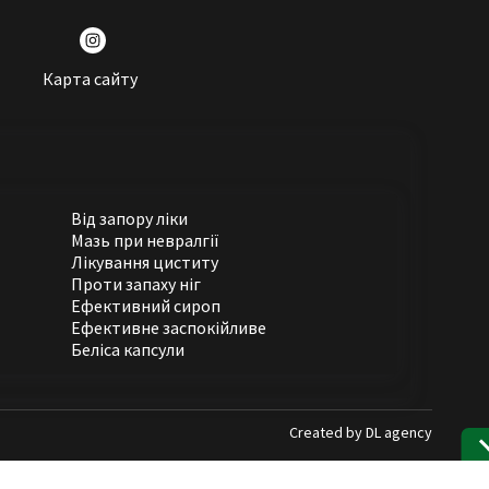
Карта сайту
Від запору ліки
Мазь при невралгії
Лікування циститу
Проти запаху ніг
Ефективний сироп
Ефективне заспокійливе
Беліса капсули
Created by
DL agency