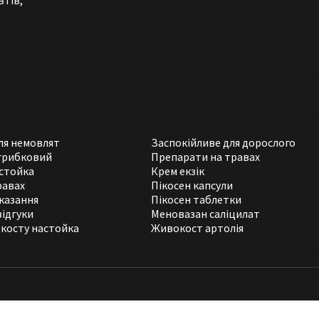
втів,
для немовлят
Заспокійливе для дорослого
грибковий
Препарати на травах
стойка
Крем екзік
равах
Пікосен капсули
казання
Пікосен таблетки
відгуки
Меновазан саліцилат
косту настойка
Живокост артолія