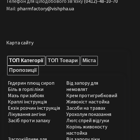
Телефон для цілодобового зв'язку
(0412)-48-10-70
Mail:
pharmfactory@vishpha.ua
Карта сайту
ТОП Категорії
ТОП Товари
Міста
Пропозиції
Гедерин плющ сироп
Від запору для
Біль в горлі ліки
немовлят
Мазь при забоях
Крем протигрибковий
Краплі інструкція
Живокіст настойка
Екзік розчин інструкція
Засоби на травах
Лікування ангіни
Урохолум показання
Засіб проти запаху
Люгс спрей відгуки
Корінь живокосту
настойка
Заспокійливе для
Від запору ліки