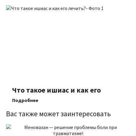
Что такое ишиас и как его
лечить?
Подробнее
Вас также может заинтересовать
Крестцовое сплетение нервов — одно из самых
важных и функциональных в организме человека.
В его состав входит самый толстый нерв
человеческого организма — седалищный, который