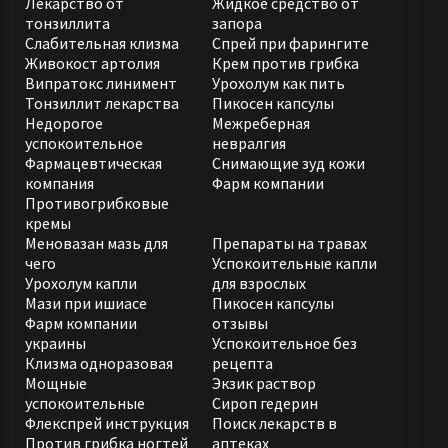
Лекарство от
Жидкое средство от
процесса седалищного нерва:
тонзиллита
запора
Слабительная клизма
Спрей при фарингите
постоянная ноющая боль в ягодицах, бедре,
Живокост артолия
Крем против грибка
голени;
Випратокс линимент
Урохолум как пить
резкие острые приступы боли в пояснице;
Тонзиллит лекарства
Пикосен капсулы
“прострелы” в мышцах при движении;
Недорогое
Межреберная
спазмы и непроизвольное подергивание в
успокоительное
невралгия
спокойном состоянии.
Фармацевтическая
Снимающие зуд кожи
компания
Фарм компании
Заболевание правосторонний ишиас может
Противогрибковые
сопровождаться также дополнительной
кремы
косвенной симптоматикой, которая выражается в
Меновазан мазь для
Препараты на травах
онемении ноги, жжении, покалывании. Также
чего
Успокоительные капли
Урохолум капли
для взрослых
может возникать чувство зажатости. Острый
Мази при ишиасе
Пикосен капсулы
ишиас бедра нуждается в немедленном
Фарм компании
отзывы
корректном лечении, так как в запущенной форме
украины
Успокоительное без
он может стать причиной потери подвижности
Клизма одноразовая
рецепта
нижней конечности. При длительном нахождении
Мощные
Экзик раствор
успокоительные
Сироп гедерин
в таком состоянии в виде осложнения может
Флекспрей инструкция
Поиск лекарств в
развиваться мышечная атрофия. После
Против грибка ногтей
аптеках