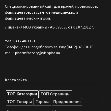
(радикулита), но это далеко не единственная его
Специализированный сайт для врачей, провизоров,
причина. Воспаление переходит на седалищный
фармацевтов, студентов медицинских и
нерв, что и вызывает синдром ишиас,
фармацевтических вузов.
провоцирующий онемение ног и прочие
Лицензия МОЗ Украины - АВ 598036 от 03.07.2012 г.
функциональные нарушения, сопровождающиеся
острой болью.
тел.:
0412 48-11-31
Симптомы ишиаса и его
Телефон для цілодобового зв'язку
(0412)-48-10-70
mail.:
pharmfactory@vishpha.ua
лечение
Как и любая другая болезнь, связанная с частичным
или полным поражением нервных окончаний,
данный синдром не проходит бессимптомно.
Карта сайта
Точно так же воспалительный процесс не может
закончиться сам по себе и требует специального и
ТОП Категории
ТОП Страницы
достаточно длительного лечения. Причиной для
ТОП Товары
Города
Предложения
обращения к специалисту могут стать следующие
признаки возможного начала воспалительного