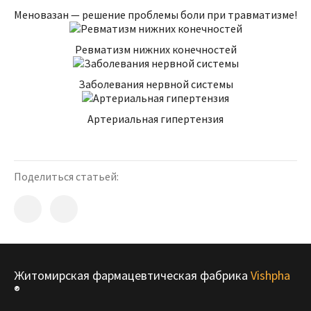
Меновазан — решение проблемы боли при травматизме!
чаще других может доставлять ощутимые
неприятности человеку. Он является самым
протяженным в теле и отвечает за мышечную
Ревматизм нижних конечностей
функцию нижних конечностей, их
чувствительность. Так как он берет свое начало в
Заболевания нервной системы
нижней трети позвоночника, при возникновении
патологических состояний часто болит поясница.
Артериальная гипертензия
При патологиях любого вида нижняя часть тела
человека становится полностью обездвиженной
или же делать любое движение приходится,
Поделиться статьей:
превозмогая острую сильную боль.
Одной из самых распространенных патологий
седалищного нерва является болезнь ишиас,
которая делает жизнь настоящим мучительным
испытанием, ведь даже естественным образом
Житомирская фармацевтическая фабрика
Vishpha
переставлять ноги во время ходьбы становится
®
невозможно. Заболевание часто развивается на
фоне пояснично-крестцовой радикулопатии