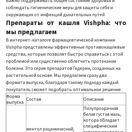
Важно поддерживать общее состояние здоровья и
соблюдать гигиенические меры для защиты себя и
окружающих от инфекций дыхательных путей.
Препараты от кашля Vishpha: что
мы предлагаем
В интернет-каталоге фармацевтической компании
Vishpha представлены эффективные противокашлевые
средства, которые позволят быстро справиться с этой
проблемой или существенно облегчить протекание
болезни. Это серия препаратов Гедерин, созданных на
растительной основе. Мы предлагаем сразу два
формата выпуска, благодаря такому подходу каждый
покупатель сможет подобрать оптимальное решение.
Форма
Состав
Описание
выпуска
Полупрозрачная
белая густая мазь,
котора обладает
специфическим
ментол рацемический,
запахом ментола и