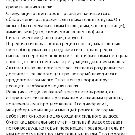
срабатывания кашля:
Стимуляция рецепторов – реакция начинается с
обнаружения раздражителя в дыхательных путях. Он
может быть механическим (пыль, дым, частицы пищи),
химическим (дым, химические вещества) или
биологическим (бактерии, вирусы).
Передача сигнала – когда рецепторы в дыхательных
путях обнаруживают раздражитель, они передают
сигнал по нервным волокнам к специфическим центрам
в мозге, ответственным за регуляцию дыхания и кашля.
Активация кашлевого центра – сигнал о раздражителе
достигает кашлевого центра, который находится в
продолговатом мозге. Этот центр координирует
реакции, необходимые для кашля.
Реакция – когда кашлевой центр активирован, он
отправляет сигналы к различным мышечным группам,
вовлеченным в процесс кашля. Это диафрагма,
межреберные мышцы и мышцы бронхов, которые
работают синхронно для создания сильного выдоха.
Очистка дыхательных путей – сильный выдох создает
поток воздуха, который перемещает раздражитель и/
или мокроту вверх по дыхательным путям. Это помогает