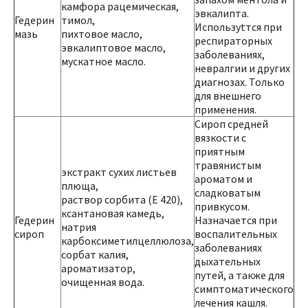
камфора рацемическая,
эвкалипта.
Гедерин
тимол,
Используtтся при
мазь
пихтовое масло,
респираторных
эвкалиптовое масло,
заболеваниях,
мускатное масло.
невралгии и других
диагнозах. Только
для внешнего
применения.
Сироп средней
вязкости с
приятным
травянистым
экстракт сухих листьев
ароматом и
плюща,
сладковатым
раствор сорбита (Е 420),
привкусом.
ксантановая камедь,
Гедерин
Назначается при
натрия
сироп
воспалительных
карбоксиметилцеллюлоза,
заболеваниях
сорбат калия,
дыхательных
ароматизатор,
путей, а также для
очищенная вода.
симптоматического
лечения кашля.