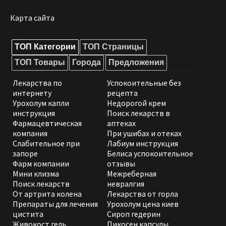
Карта сайта
ТОП Категории
ТОП Страницы
ТОП Товары
Города
Предложения
Лекарства по
Успокоительные без
интернету
рецепта
Урохолум капли
Недорогой крем
инструкция
Поиск лекарств в
Фармацевтическая
аптеках
компания
При ушибах и отеках
Слабительное при
Лабиум инструкция
запоре
Белиса успокоительное
Фарм компании
отзывы
Мини клизма
Межреберная
Поиск лекарств
невралгия
От артрита колена
Лекарства от горла
Препараты для лечения
Урохолум цена киев
цистита
Сироп гедерин
Живокост гель
Пикосен капсулы