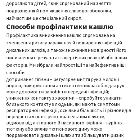
дорослих та дітей, який спрямований на зняття
подразнення й пом'якшення слизової оболонки,
найчастіше це спеціальний сироп.
Способи профілактики кашлю
Профілактика виникнення кашлю спрямована на
зменшення ризику зараження й поширення інфекцій
дихальних шляхів, а також зниження ймовірності його
виникнення в результаті алергічних реакцій або інших
факторів. Ми зібрали найпростіші та найефективніші
способи:
дотримання гігієни – регулярне миття рук з милом і
водою, використання антисептичних засобів для рук
може допомогти запобігти передачі інфекцій;
уникнення контакту з хворими – спробуйте уникати
близького контакту з людьми, які мають симптоми
респіраторної інфекції, оскільки більшість її різновидів
передається повітряно-крапельним шляхом;
відмова від активного й пасивного куріння – куріння
тютюну або вплив тютюнового диму може
подразнювати дихальні шляхи та збільшувати ризик