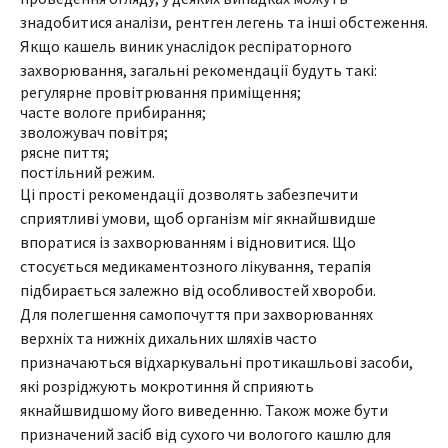
знадобитися аналізи, рентген легень та інші обстеження.
Якщо кашель виник унаслідок респіраторного
захворювання, загальні рекомендації будуть такі:
регулярне провітрювання приміщення;
часте вологе прибирання;
зволожувач повітря;
рясне пиття;
постільний режим.
Ці прості рекомендації дозволять забезпечити
сприятливі умови, щоб організм міг якнайшвидше
впоратися із захворюванням і відновитися. Що
стосується медикаментозного лікування, терапія
підбирається залежно від особливостей хвороби.
Для полегшення самопочуття при захворюваннях
верхніх та нижніх дихальних шляхів часто
призначаються відхаркувальні протикашльові засоби,
які розріджують мокротиння й сприяють
якнайшвидшому його виведенню. Також може бути
призначений засіб від сухого чи вологого кашлю для