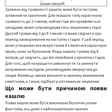
інших хвороб.
Залежно від тривалості кашель може бути гострим,
затяжним чи хронічним. Для першого типу характерна
тривалість до 3 тижнів, найчастіше він проявляється
нападами, може супроводжуватись першінням у горлі.
Другий триває від 3 до 8 тижнів та може свідчити про
перехід захворювання на наступну стадію. У цей період
може утворюватися мокротиння й з'являтися характерні
звуки, схожі на булькання. Якщо кашель триває від 8
місяців, це свідчить, що він перейшов у хронічну стадію.
Для того, щоб покращити самопочуття та уникнути
неприємних наслідків, рекомендуємо звернутися до
лікаря. Фахівець зможе визначити причину виникнення
симптомів, а також підібрати оптимальне лікування.
Що може бути причиною появи
кашлю
Поява кашлю може бути викликана безліччю різних
факторів, ось деякі з найпоширеніших причин