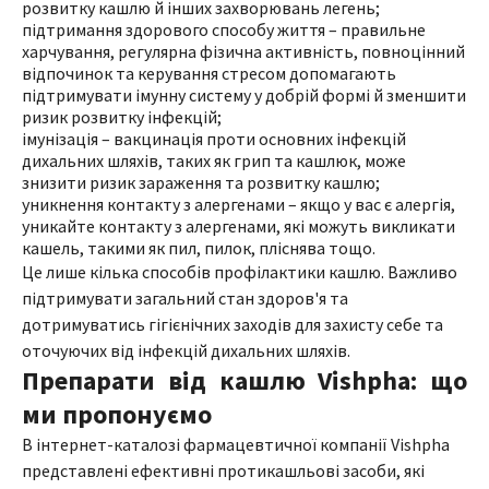
розвитку кашлю й інших захворювань легень;
підтримання здорового способу життя – правильне
харчування, регулярна фізична активність, повноцінний
відпочинок та керування стресом допомагають
підтримувати імунну систему у добрій формі й зменшити
ризик розвитку інфекцій;
імунізація – вакцинація проти основних інфекцій
дихальних шляхів, таких як грип та кашлюк, може
знизити ризик зараження та розвитку кашлю;
уникнення контакту з алергенами – якщо у вас є алергія,
уникайте контакту з алергенами, які можуть викликати
кашель, такими як пил, пилок, пліснява тощо.
Це лише кілька способів профілактики кашлю. Важливо
підтримувати загальний стан здоров'я та
дотримуватись гігієнічних заходів для захисту себе та
оточуючих від інфекцій дихальних шляхів.
Препарати від кашлю Vishpha: що
ми пропонуємо
В інтернет-каталозі фармацевтичної компанії Vishpha
представлені ефективні протикашльові засоби, які