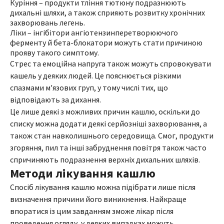
Куріння – продукти тління тютюну подразнюють
дихальні шляхи, а також сприяють розвитку хронічних
захворювань легень.
Ліки – інгібітори ангіотензинперетворюючого
ферменту й бета-блокатори можуть стати причиною
прояву такого симптому.
Стрес та емоційна напруга також можуть спровокувати
кашель у деяких людей. Це пояснюється різкими
спазмами м'язових груп, у тому числі тих, що
відповідають за дихання.
Це лише деякі з можливих причин кашлю, оскільки до
списку можна додати деякі серйозніші захворювання, а
також стан навколишнього середовища. Смог, продукти
згоряння, пил та інші забруднення повітря також часто
спричиняють подразнення верхніх дихальних шляхів.
Методи лікування кашлю
Спосіб лікування кашлю можна підібрати лише після
визначення причини його виникнення. Найкраще
впоратися із цим завданням зможе лікар після
проведення огляду, у деяких випадках можуть