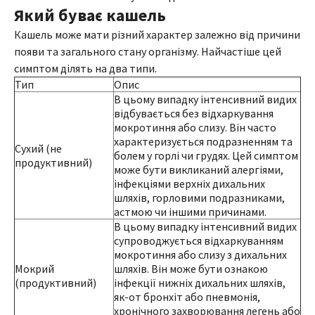
Який буває кашель
Кашель може мати різний характер залежно від причини
появи та загального стану організму. Найчастіше цей
симптом ділять на два типи.
Тип
Опис
В цьому випадку інтенсивний видих
відбувається без відхаркування
мокротиння або слизу. Він часто
характеризується подразненням та
Сухий (не
болем у горлі чи грудях. Цей симптом
продуктивний)
може бути викликаний алергіями,
інфекціями верхніх дихальних
шляхів, горловими подразниками,
астмою чи іншими причинами.
В цьому випадку інтенсивний видих
супроводжується відхаркуванням
мокротиння або слизу з дихальних
Мокрий
шляхів. Він може бути ознакою
(продуктивний)
інфекції нижніх дихальних шляхів,
як-от бронхіт або пневмонія,
хронічного захворювання легень або