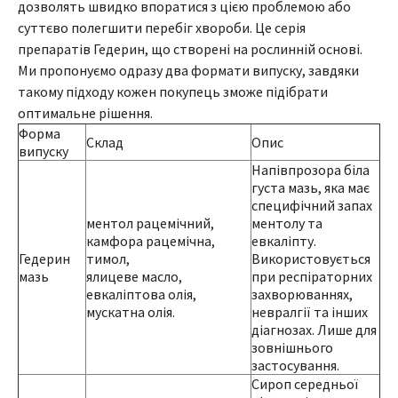
дозволять швидко впоратися з цією проблемою або
суттєво полегшити перебіг хвороби. Це серія
препаратів Гедерин, що створені на рослинній основі.
Ми пропонуємо одразу два формати випуску, завдяки
такому підходу кожен покупець зможе підібрати
оптимальне рішення.
Форма
Склад
Опис
випуску
Напівпрозора біла
густа мазь, яка має
специфічний запах
ментол рацемічний,
ментолу та
камфора рацемічна,
евкаліпту.
Гедерин
тимол,
Використовується
мазь
ялицеве масло,
при респіраторних
евкаліптова олія,
захворюваннях,
мускатна олія.
невралгії та інших
діагнозах. Лише для
зовнішнього
застосування.
Сироп середньої