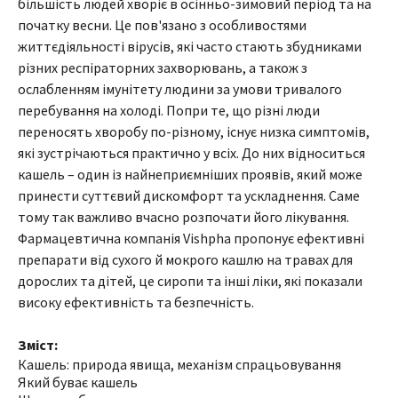
більшість людей хворіє в осінньо-зимовий період та на
початку весни. Це пов'язано з особливостями
життєдіяльності вірусів, які часто стають збудниками
різних респіраторних захворювань, а також з
ослабленням імунітету людини за умови тривалого
перебування на холоді. Попри те, що різні люди
переносять хворобу по-різному, існує низка симптомів,
які зустрічаються практично у всіх. До них відноситься
кашель – один із найнеприємніших проявів, який може
принести суттєвий дискомфорт та ускладнення. Саме
тому так важливо вчасно розпочати його лікування.
Фармацевтична компанія Vishpha пропонує ефективні
препарати від сухого й мокрого кашлю на травах для
дорослих та дітей, це сиропи та інші ліки, які показали
високу ефективність та безпечність.
Зміст:
Кашель: природа явища, механізм спрацьовування
Який буває кашель