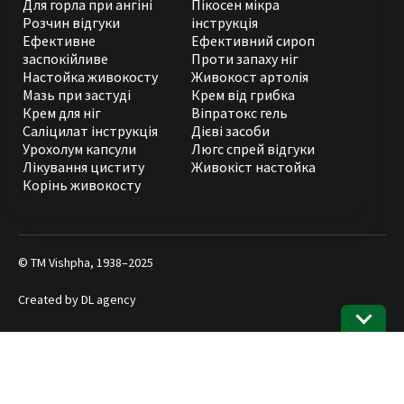
Для горла при ангіні
Пікосен мікра
Розчин відгуки
інструкція
Ефективне
Ефективний сироп
заспокійливе
Проти запаху ніг
Настойка живокосту
Живокост артолія
Мазь при застуді
Крем від грибка
Крем для ніг
Віпратокс гель
Саліцилат інструкція
Дієві засоби
Урохолум капсули
Люгс спрей відгуки
Лікування циститу
Живокіст настойка
Корінь живокосту
© ТМ Vishpha, 1938–2025
Created by
DL agency