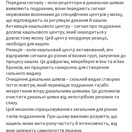
Передача сигналу – коли рецептори в дихальних шляхах
виявляють подразник, вони передають сигнал
нервовими волокнами до специфічних центрів у мозку,
що відповідають за регуляцію дихання й кашлю.
Активація кашльового центру – сигнал про подразник
досягає кашльового центру, який знаходиться у
довгастому мозку. Цей центр координує реакції,
необхідні для кашлю.
Реакція – коли кашльовий центр активований, він
відправляє сигнали до різних м'язових груп, залучених до
процесу кашлю. Це діафрагма, міжреберні м'язи та м'язи
бронхів, які працюють синхронно для створення
сильного видиху.
Очищення дихальних шляхів – сильний видих створює
потік повітря, який переміщає подразник та/або
мокротиння вгору дихальними шляхами. Це допомагає
очистити дихальні шляхи від непотрібних речовин та
слизу.
Цей механізм спрацьовування є загальним для різних
типів подразників. При цьому важливо розуміти, що
кашель може мати різну частоту й інтенсивність, від
яких залежить самопочуття людини.