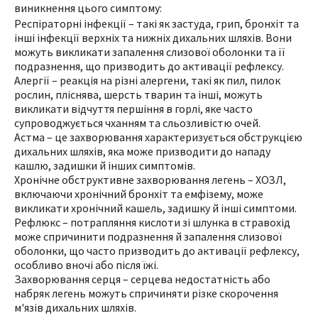
виникнення цього симптому:
Респіраторні інфекції – такі як застуда, грип, бронхіт та
інші інфекції верхніх та нижніх дихальних шляхів. Вони
можуть викликати запалення слизової оболонки та її
подразнення, що призводить до активації рефлексу.
Алергії – реакція на різні алергени, такі як пил, пилок
рослин, пліснява, шерсть тварин та інші, можуть
викликати відчуття першіння в горлі, яке часто
супроводжується чханням та сльозливістю очей.
Астма – це захворювання характеризується обструкцією
дихальних шляхів, яка може призводити до нападу
кашлю, задишки й інших симптомів.
Хронічне обструктивне захворювання легень – ХОЗЛ,
включаючи хронічний бронхіт та емфізему, може
викликати хронічний кашель, задишку й інші симптоми.
Рефлюкс – потрапляння кислоти зі шлунка в стравохід
може спричинити подразнення й запалення слизової
оболонки, що часто призводить до активації рефлексу,
особливо вночі або після їжі.
Захворювання серця – серцева недостатність або
набряк легень можуть спричиняти різке скорочення
м'язів дихальних шляхів.