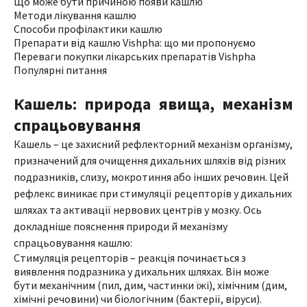
Що може бути причиною появи кашлю
Методи лікування кашлю
Способи профілактики кашлю
Препарати від кашлю Vishpha: що ми пропонуємо
Переваги покупки лікарських препаратів Vishpha
Популярні питання
Кашель: природа явища, механізм
спрацьовування
Кашель – це захисний рефлекторний механізм організму,
призначений для очищення дихальних шляхів від різних
подразників, слизу, мокротиння або інших речовин. Цей
рефлекс виникає при стимуляції рецепторів у дихальних
шляхах та активації нервових центрів у мозку. Ось
докладніше пояснення природи й механізму
спрацьовування кашлю:
Стимуляція рецепторів – реакція починається з
виявлення подразника у дихальних шляхах. Він може
бути механічним (пил, дим, частинки їжі), хімічним (дим,
хімічні речовини) чи біологічним (бактерії, віруси).