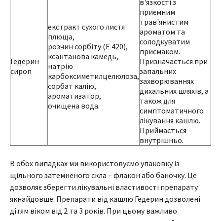
в'язкості з
приємним
трав'янистим
екстракт сухого листя
ароматом та
плюща,
солодкуватим
розчин сорбіту (Е 420),
присмаком.
ксантанова камедь,
Гедерин
Призначається при
натрію
сироп
запальних
карбоксиметилцелюлоза,
захворюваннях
сорбат калію,
дихальних шляхів, а
ароматизатор,
також для
очищена вода.
симптоматичного
лікування кашлю.
Приймається
внутрішньо.
В обох випадках ми використовуємо упаковку із
щільного затемненого скла – флакон або баночку. Це
дозволяє зберегти лікувальні властивості препарату
якнайдовше. Препарати від кашлю Гедерин дозволені
дітям віком від 2 та 3 років. При цьому важливо