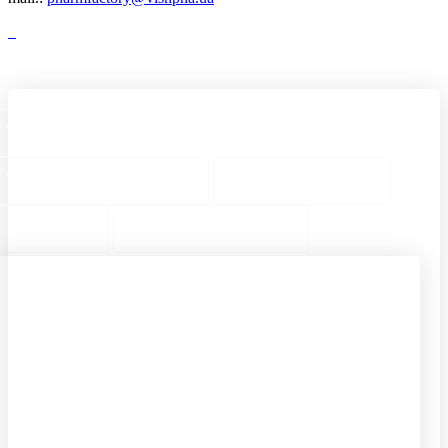
Карта сайта
ТОП Категории
ТОП Страницы
ТОП Товары
Города
Предложения
От кашля
Урохолум
сухого
состав
Випратокс
Таблетки
инструкция
урохолум
Успокоительное
Меновазан мазь
на травах капли
или раствор