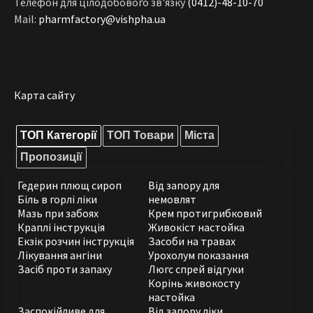
Телефон для цілодобового зв'язку
(0412)-48-10-70
Mail:
pharmfactory@vishpha.ua
Карта сайту
ТОП Категорії
ТОП Товари
Міста
Пропозиції
Гедерин плющ сироп
Від запору для
Біль в горлі ліки
немовлят
Мазь при забоях
Крем протигрибковий
Краплі інструкція
Живокіст настойка
Екзік розчин інструкція
Засоби на травах
Лікування ангіни
Урохолум показання
Засіб проти запаху
Люгс спрей відгуки
Корінь живокосту
настойка
Заспокійливе для
Від запору ліки