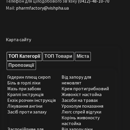
Телефон для цілодобового зв'язку
(0412)-48-10-70
Mail:
pharmfactory@vishpha.ua
Карта сайту
ТОП Категорії
ТОП Товари
Міста
Пропозиції
Гедерин плющ сироп
Від запору для
Біль в горлі ліки
немовлят
Мазь при забоях
Крем протигрибковий
Краплі інструкція
Живокіст настойка
Екзік розчин інструкція
Засоби на травах
Лікування ангіни
Урохолум показання
Засіб проти запаху
Люгс спрей відгуки
Корінь живокосту
настойка
Заспокійливе для
Від запору ліки