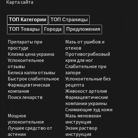
Карта сайта
ТОП Категории
ТОП Страницы
ТОП Товары
Города
Предложения
Препараты при
Мазь от ушибов и
простуде
отеков
Клизма цена украина
Противогрибковый
Успокоительное
крем для ног
отзывы
Слабительное при
Белиса капли отзывы
запоре
Быстрое слабительное
Успокоительные без
Фармацевтическая
рецепта
компания
Живокост артолия
Поиск лекарств
Фармацевтические
компании украины
Снимающие зуд кожи
Мощное
Мазь меновазан
успокоительное
инструкция
Лучшее средство от
Экзик раствор
астении
инструкция