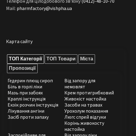
Телефон для цілодобового зв'язку
(0412)-48-10-70
Mail:
pharmfactory@vishpha.ua
Карта сайту
ТОП Категорії
ТОП Товари
Міста
Пропозиції
Гедерин плющ сироп
Від запору для
Біль в горлі ліки
немовлят
Мазь при забоях
Крем протигрибковий
Краплі інструкція
Живокіст настойка
Екзік розчин інструкція
Засоби на травах
Лікування ангіни
Урохолум показання
Засіб проти запаху
Люгс спрей відгуки
Корінь живокосту
настойка
Заспокійливе для
Від запору ліки