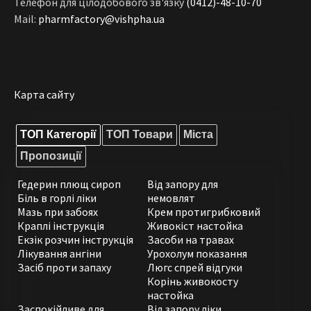
Телефон для цілодобового зв'язку
(0412)-48-10-70
Mail:
pharmfactory@vishpha.ua
Карта сайту
ТОП Категорії
ТОП Товари
Міста
Пропозиції
Гедерин плющ сироп
Від запору для
Біль в горлі ліки
немовлят
Мазь при забоях
Крем протигрибковий
Краплі інструкція
Живокіст настойка
Екзік розчин інструкція
Засоби на травах
Лікування ангіни
Урохолум показання
Засіб проти запаху
Люгс спрей відгуки
Корінь живокосту
настойка
Заспокійливе для
Від запору ліки