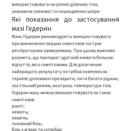
використовувати на різних ділянках тіла,
уникаючи слизової та пошкодженої шкіри.
Які показання до застосування
мазі Гедерин
Мазь Гедерин рекомендують використовувати
при виникненні перших симптомів гострих
респіраторних захворювань. При цьому важливо
розуміти, що препарат здатний знімати больові
відчуття, які є симптомами. Для досягнення
найкращого результату потрібна комплексна
терапія: допоміжні препарати, пити багато рідини,
постільний режим, контроль температури тіла.
Гедерин мазь можна використовувати за таких
симптомів:
риніт;
нежить;
кашель;
головний біль;
біль у м'язах та суглобах;