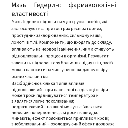
Мазь Гедерин: фармакологічні
властивості
Мазь Гедерин відноситься до групи засобів, які
застосовуються при гострих респіраторних,
простудних захворюваннях, сильному кашлі,
ломоті в тілі. Компоненти, що входять до складу,
впливають на нервові закінчення, чим активують
відновлювальні процеси в організмі. Результат
залежить від характеру больових відчуттів, засіб
можна наносити на чисту непошкоджену шкіру
різних частин тіла.
Засіб здійснює кілька типів впливів:
відволікаючий - при нанесенні на ділянці шкіри
може трохи підвищуватися температура й
з'являтися легке поколювання;
подразнюючий – на шкірі можуть з'являтися
невеликі почервоніння, які досить швидко
минають, ефект пояснюється припливом крові;
знеболювальний – охолоджуючий ефект дозволяє