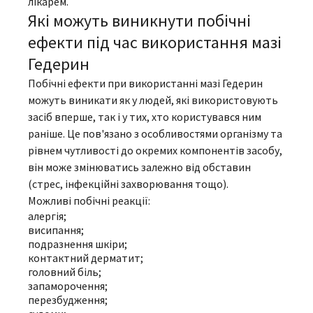
лікарем.
Які можуть виникнути побічні
ефекти під час використання мазі
Гедерин
Побічні ефекти при використанні мазі Гедерин
можуть виникати як у людей, які використовують
засіб вперше, так і у тих, хто користувався ним
раніше. Це пов'язано з особливостями організму та
рівнем чутливості до окремих компонентів засобу,
він може змінюватись залежно від обставин
(стрес, інфекційні захворювання тощо).
Можливі побічні реакції:
алергія;
висипання;
подразнення шкіри;
контактний дерматит;
головний біль;
запаморочення;
перезбудження;