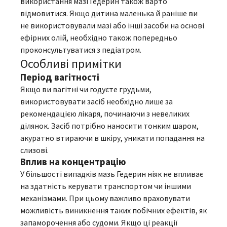
використання мазі Гедерин також варто
відмовитися. Якщо дитина маленька й раніше ви
не використовували мазі або інші засоби на основі
ефірних олій, необхідно також попередньо
проконсультуватися з педіатром.
Особливі примітки
Період вагітності
Якщо ви вагітні чи годуєте грудьми,
використовувати засіб необхідно лише за
рекомендацією лікаря, починаючи з невеликих
ділянок. Засіб потрібно наносити тонким шаром,
акуратно втираючи в шкіру, уникати попадання на
слизові.
Вплив на концентрацію
У більшості випадків мазь Гедерин ніяк не впливає
на здатність керувати транспортом чи іншими
механізмами. При цьому важливо враховувати
можливість виникнення таких побічних ефектів, як
запаморочення або судоми. Якщо ці реакції