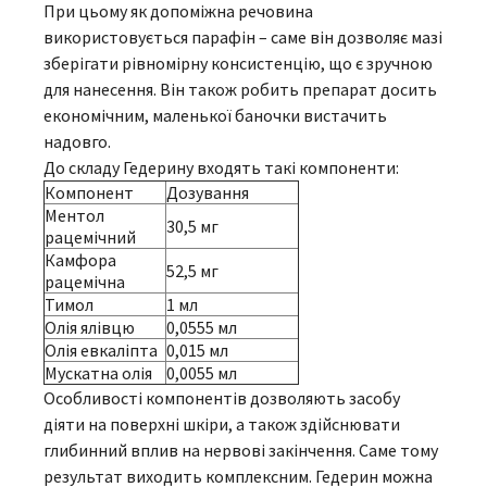
При цьому як допоміжна речовина
використовується парафін – саме він дозволяє мазі
зберігати рівномірну консистенцію, що є зручною
для нанесення. Він також робить препарат досить
економічним, маленької баночки вистачить
надовго.
До складу Гедерину входять такі компоненти:
Компонент
Дозування
Ментол
30,5 мг
рацемічний
Камфора
52,5 мг
рацемічна
Тимол
1 мл
Олія ялівцю
0,0555 мл
Олія евкаліпта
0,015 мл
Мускатна олія
0,0055 мл
Особливості компонентів дозволяють засобу
діяти на поверхні шкіри, а також здійснювати
глибинний вплив на нервові закінчення. Саме тому
результат виходить комплексним. Гедерин можна