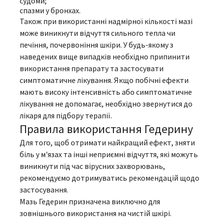
судоми;
спазми у бронхах.
Також при використанні надмірної кількості мазі
може виникнути відчуття сильного тепла чи
печіння, почервоніння шкіри. У будь-якому з
наведених вище випадків необхідно припинити
використання препарату та застосувати
симптоматичне лікування. Якщо побічні ефекти
мають високу інтенсивність або симптоматичне
лікування не допомагає, необхідно звернутися до
лікаря для підбору терапії.
Правила використання Гедерину
Для того, щоб отримати найкращий ефект, зняти
біль у м'язах та інші неприємні відчуття, які можуть
виникнути під час вірусних захворювань,
рекомендуємо дотримуватись рекомендацій щодо
застосування.
Мазь Гедерин призначена виключно для
зовнішнього використання на чистій шкірі.