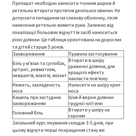
Препарат необхідно наносити тонким шаром й
ретельно втирати протягом декількох хвилин. Не
допускати попадання на слизову оболонку, після
нанесення ретельно вимити руки. Залежно від
локалізації больових відчуттів засіб наноситься
різні ділянки. Ця таблиця орієнтована на дорослих
та дітей старше 5 років.
Захворювання
Правила застосування
Втирати в шкіру
Біль у м'язах та суглобах,
ураженої ділянки, для
артрит, ревматизм,
кращого ефекту
невралгія, міалгія, міозит
накласти пов'язку
Нежить, закладеність
Наносити на шкіру крил
носа
носа
Кашель при застудних
Шия й верхні ділянки
захворюваннях
грудної клітини
Втирати у шкіру на
Головний біль
скронях
Загальний курс лікування складає 3-5 днів, при
цьому відчути перші покращення стану ви