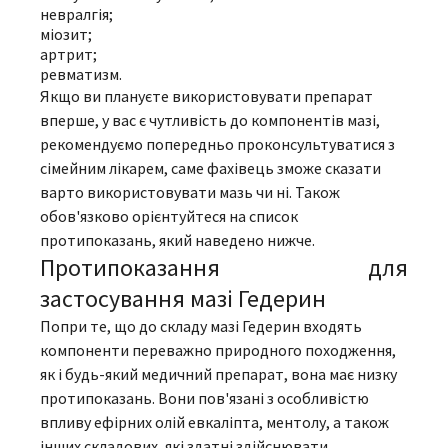
невралгія;
міозит;
артрит;
ревматизм.
Якщо ви плануєте використовувати препарат
вперше, у вас є чутливість до компонентів мазі,
рекомендуємо попередньо проконсультуватися з
сімейним лікарем, саме фахівець зможе сказати
варто використовувати мазь чи ні. Також
обов'язково орієнтуйтеся на список
протипоказань, який наведено нижче.
Протипоказання для
застосування мазі Гедерин
Попри те, що до складу мазі Гедерин входять
компоненти переважно природного походження,
як і будь-який медичний препарат, вона має низку
протипоказань. Вони пов'язані з особливістю
впливу ефірних олій евкаліпта, ментолу, а також
інших складових, які здатні здійснювати