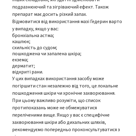
подразнюючий та зігріваючий ефект. Також
препарат має досить різкий запах.
Відмовитися від використання мазі Гедерин варто
у випадку, якщо у вас:
бронхіальна астма;
кашлюк;
схильність до судом;
пошкоджена чи запалена шкіра;
екзема;
дерматит;
відкриті рани.
У цих випадках використання засобу може
погіршити стан незалежно від того, це локальне
пошкодження шкіри чи хронічне захворювання.
При цьому важливо розуміти, що список
протипоказань може не обмежуватися
переліченими вище. Якщо у вас є специфічне
захворювання шкіри або дихальних шляхів,
рекомендуємо попередньо проконсультуватися з