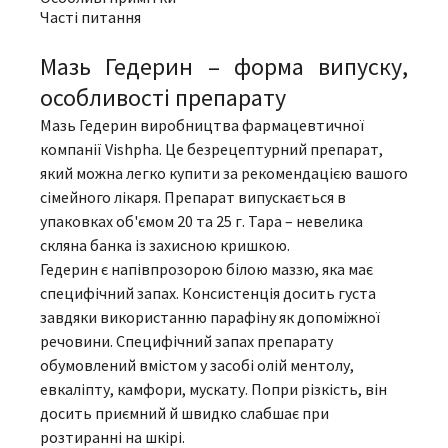
Часті питання
Мазь Гедерин – форма випуску,
особливості препарату
Мазь Гедерин виробництва фармацевтичної
компанії Vishpha. Це безрецептурний препарат,
який можна легко купити за рекомендацією вашого
сімейного лікаря. Препарат випускається в
упаковках об'ємом 20 та 25 г. Тара – невелика
скляна банка із захисною кришкою.
Гедерин є напівпрозорою білою маззю, яка має
специфічний запах. Консистенція досить густа
завдяки використанню парафіну як допоміжної
речовини. Специфічний запах препарату
обумовлений вмістом у засобі олій ментолу,
евкаліпту, камфори, мускату. Попри різкість, він
досить приємний й швидко слабшає при
розтиранні на шкірі.