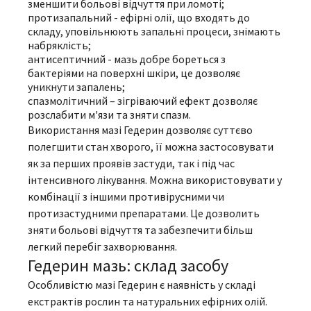
зменшити больові відчуття при ломоті;
протизапальний - ефірні олії, що входять до
складу, уповільнюють запальні процеси, знімають
набряклість;
антисептичний - мазь добре бореться з
бактеріями на поверхні шкіри, це дозволяє
уникнути запалень;
спазмолітичний – зігріваючий ефект дозволяє
розслабити м'язи та зняти спазм.
Використання мазі Гедерин дозволяє суттєво
полегшити стан хворого, її можна застосовувати
як за перших проявів застуди, так і під час
інтенсивного лікування. Можна використовувати у
комбінації з іншими противірусними чи
протизастудними препаратами. Це дозволить
зняти больові відчуття та забезпечити більш
легкий перебіг захворювання.
Гедерин мазь: склад засобу
Особливістю мазі Гедерин є наявність у складі
екстрактів рослин та натуральних ефірних олій.