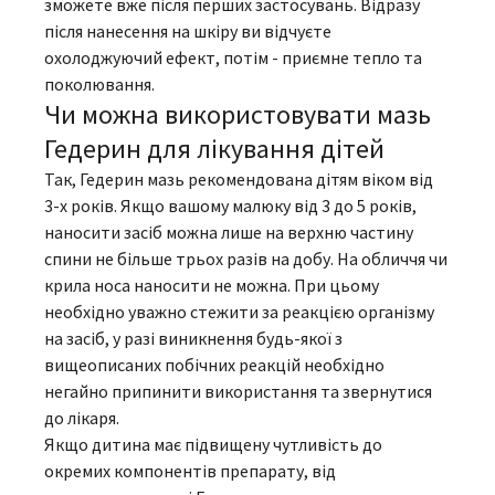
зможете вже після перших застосувань. Відразу
після нанесення на шкіру ви відчуєте
охолоджуючий ефект, потім - приємне тепло та
поколювання.
Чи можна використовувати мазь
Гедерин для лікування дітей
Так, Гедерин мазь рекомендована дітям віком від
3-х років. Якщо вашому малюку від 3 до 5 років,
наносити засіб можна лише на верхню частину
спини не більше трьох разів на добу. На обличчя чи
крила носа наносити не можна. При цьому
необхідно уважно стежити за реакцією організму
на засіб, у разі виникнення будь-якої з
вищеописаних побічних реакцій необхідно
негайно припинити використання та звернутися
до лікаря.
Якщо дитина має підвищену чутливість до
окремих компонентів препарату, від