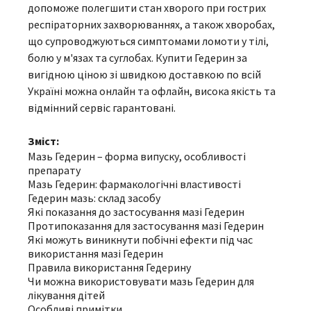
допоможе полегшити стан хворого при гострих
респіраторних захворюваннях, а також хворобах,
що супроводжуються симптомами ломоти у тілі,
болю у м'язах та суглобах. Купити Гедерин за
вигідною ціною зі швидкою доставкою по всій
Україні можна онлайн та офлайн, висока якість та
відмінний сервіс гарантовані.
Зміст:
Мазь Гедерин – форма випуску, особливості
препарату
Мазь Гедерин: фармакологічні властивості
Гедерин мазь: склад засобу
Які показання до застосування мазі Гедерин
Протипоказання для застосування мазі Гедерин
Які можуть виникнути побічні ефекти під час
використання мазі Гедерин
Правила використання Гедерину
Чи можна використовувати мазь Гедерин для
лікування дітей
Особливі примітки