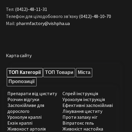
Тел:
(0412)-48-11-31
Телефон для цілодобового зв'язку
(0412)-48-10-70
Mail:
pharmfactory@vishpha.ua
Карта сайту
ТОП Категорії
ТОП Товари
Міста
Пропозиції
Препарати від циститу
Спрей інструкція
Розчин відгуки
Урохолум інструкція
Заспокійливе для
Ефективні заспокійливі
дорослого
Лікування циститу
Урохолум краплі
Проти запаху ніг
Екзік краплі
Віпратокс гель
Живокост артолія
Живокіст настойка