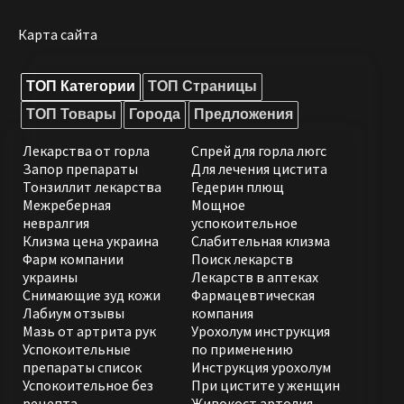
Карта сайта
ТОП Категории
ТОП Страницы
ТОП Товары
Города
Предложения
Лекарства от горла
Спрей для горла люгс
Запор препараты
Для лечения цистита
Тонзиллит лекарства
Гедерин плющ
Межреберная
Мощное
невралгия
успокоительное
Клизма цена украина
Слабительная клизма
Фарм компании
Поиск лекарств
украины
Лекарств в аптеках
Снимающие зуд кожи
Фармацевтическая
Лабиум отзывы
компания
Мазь от артрита рук
Урохолум инструкция
Успокоительные
по применению
препараты список
Инструкция урохолум
Успокоительное без
При цистите у женщин
рецепта
Живокост артолия