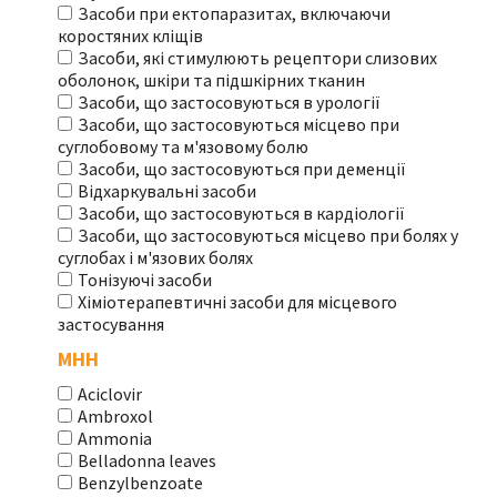
Засоби при ектопаразитах, включаючи
коростяних кліщів
Засоби, які стимулюють рецептори слизових
оболонок, шкіри та підшкірних тканин
Засоби, що застосовуються в урології
Засоби, що застосовуються місцево при
суглобовому та м'язовому болю
Засоби, що застосовуються при деменції
Відхаркувальні засоби
Засоби, що застосовуються в кардіології
Засоби, що застосовуються місцево при болях у
суглобах і м'язових болях
Тонізуючі засоби
Хіміотерапевтичні засоби для місцевого
застосування
МНН
Aciclovir
Ambroxol
Ammonia
Belladonna leaves
Benzylbenzoate