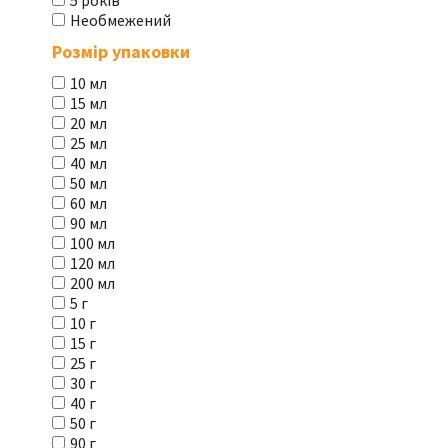
5 років
Необмежений
Розмір упаковки
10 мл
15 мл
20 мл
25 мл
40 мл
50 мл
60 мл
90 мл
100 мл
120 мл
200 мл
5 г
10 г
15 г
25 г
30 г
40 г
50 г
90 г