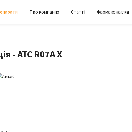
епарати
Про компанію
Статті
Фармаконагляд
я - АТС R07A X
міак