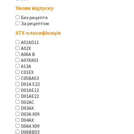
Умови відпуску
Без рецепта
За рецептом
АТХ-класифікація
A01AD11
A02X
A06A В
A07AX03
A13A
C01EX
C05BA53
D01A E22
D01AE12
D01AE22
D02AC
D03AX
D03A X09
D04AX
D06A X09
D06BB03