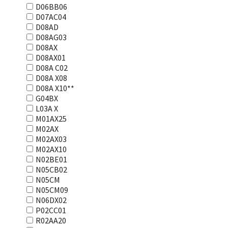
D06BB06
D07AC04
D08AD
D08AG03
D08AX
D08AX01
D08А С02
D08А Х08
D08А Х10**
G04BX
L03А Х
M01AX25
M02AX
M02AX03
M02AX10
N02BE01
N05CB02
N05CM
N05CM09
N06DX02
P02CC01
R02AA20