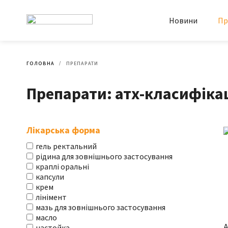
Новини
Пр
ГОЛОВНА
ПРЕПАРАТИ
Препарати: атх-класифікаці
Лікарська форма
гель ректальний
рідина для зовнішнього застосування
краплі оральні
капсули
крем
лінімент
мазь для зовнішнього застосування
масло
А
настойка