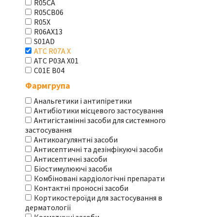
R05CA
R05CB06
R05X
R06AX13
S01AD
АТС R07A X
АТС Р03А Х01
С01Е В04
Фармгрупа
Анальгетики і антипіретики
Антибіотики місцевого застосування
Антигістамінні засоби для системного
застосування
Антикоагулянтні засоби
Антисептичні та дезінфікуючі засоби
Антисептичні засоби
Біостимулюючі засоби
Комбіновані кардіологічні препарати
Контактні проносні засоби
Кортикостероїди для застосування в
дерматології