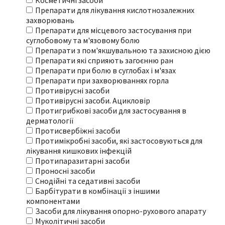
Косметичні засоби
Препарати для лікування кислотнозалежних
захворювань
Препарати для місцевого застосування при
суглобовому та м'язовому болю
Препарати з пом'якшувальною та захисною дією
Препарати які сприяють загоєнню ран
Препарати при болю в суглобах і м'язах
Препарати при захворюваннях горла
Противірусні засоби
Противірусні засоби. Ацикловір
Протигрибкові засоби для застосування в
дерматології
Протисвербіжні засоби
Протимікробні засоби, які застосовуються для
лікування кишкових інфекцій
Протипаразитарні засоби
Проносні засоби
Снодійні та седативні засоби
Барбітурати в комбінації з іншими
компонентами
Засоби для лікування опорно-рухового апарату
Муколітичні засоби