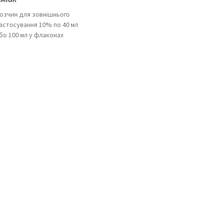
озчин для зовнішнього
астосування 10% по 40 мл
бо 100 мл у флаконах