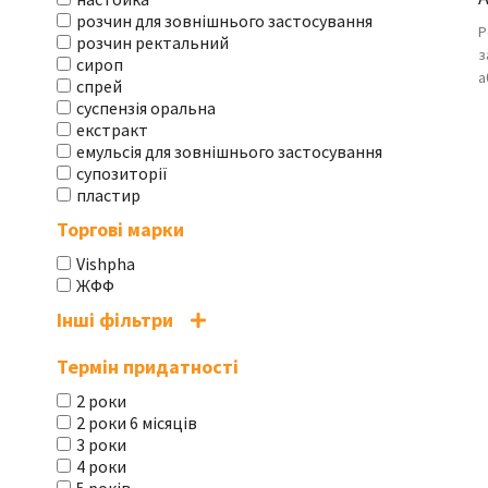
розчин для зовнішнього застосування
Р
розчин ректальний
з
сироп
а
спрей
суспензія оральна
екстракт
емульсія для зовнішнього застосування
супозиторії
пластир
Торгові марки
Vishpha
ЖФФ
Інші фільтри
Термін придатності
2 роки
2 роки 6 місяців
3 роки
4 роки