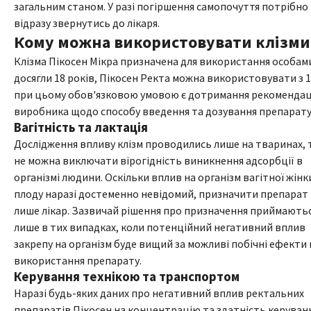
загальним станом. У разі погіршення самопочуття потрібно
відразу звернутись до лікаря.
Кому можна використовувати клізми
Клізма Пікосен Мікра призначена для використання особам
досягли 18 років, Пікосен Ректа можна використовувати з 1
при цьому обов'язковою умовою є дотримання рекомендац
виробника щодо способу введення та дозування препарату
Вагітність та лактація
Дослідження впливу клізм проводились лише на тваринах, 
не можна виключати вірогідність виникнення адсорбції в
організмі людини. Оскільки вплив на організм вагітної жінк
плоду наразі достеменно невідомий, призначити препарат
лише лікар. Зазвичай рішення про призначення приймають
лише в тих випадках, коли потенційний негативний вплив
закрепу на організм буде вищий за можливі побічні ефекти 
використання препарату.
Керування технікою та транспортом
Наразі будь-яких даних про негативний вплив ректальних
препаратів Пікосен на концентрацію та здатність керуван