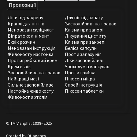
Пропозиції
Ліки від закрепу
Для ніг від запаху
Краплі для нігтів
Заспокійливі на травах
Меновазан саліцилат
Клізма при запорі
Віпратокс лінімент
Лікування циститу
Екзік розчин
Клізма при закрепі
Меновазан інструкція
Беліса капсули
Живокосту настойка
Проти запаху ніг
Протигрибковий крем
Ліки заспокійливі
Крем екзік
Урохолум в капсулах
Заспокійливе на травах
Проти грибка
Найкращі мазі
Пікосен мікра
Сильне заспокійливе
Спрей інструкція
Настойка живокосту
Пікосен таблетки
Живокост артолія
© ТМ Vishpha, 1938–2025
Created by
DL agency