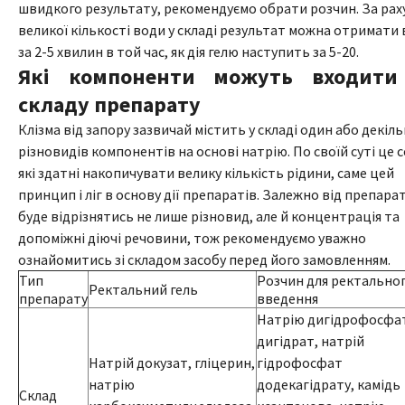
швидкого результату, рекомендуємо обрати розчин. За рах
великої кількості води у складі результат можна отримати
за 2-5 хвилин в той час, як дія гелю наступить за 5-20.
Які компоненти можуть входити
складу препарату
Клізма від запору зазвичай містить у складі один або декіль
різновидів компонентів на основі натрію. По своїй суті це с
які здатні накопичувати велику кількість рідини, саме цей
принцип і ліг в основу дії препаратів. Залежно від препара
буде відрізнятись не лише різновид, але й концентрація та
допоміжні діючі речовини, тож рекомендуємо уважно
ознайомитись зі складом засобу перед його замовленням.
Тип
Розчин для ректально
Ректальний гель
препарату
введення
Натрію дигідрофосфа
дигідрат, натрій
Натрій докузат, гліцерин,
гідрофосфат
натрію
додекагідрату, камідь
Склад