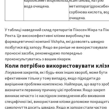
карбоксиметилцелюлоза,
ксантанова, натрію
вода очищена.
метилпарагідроксибен
сорбінова кислота, во
очищена.
У таблиці наведений склад препаратів Пікосен Мікра та Пі
Ректа. Це високоефективні клізми виробництва
фармацевтичної компанії Vishpha, які дозволять швидко
позбутися від запору. Якщо ви раніше не використовували
проносні засоби, рекомендуємо попередньо
проконсультуватись з вашим лікарем.
Коли потрібно використовувати кліз
Лікування закрепів, як і будь-яких інших хвороб, може бути
ефективним тільки у тому випадку, якщо підходити до
вирішення проблеми комплексно. Найперше, що варто зроб
визначити первинну причину цієї проблеми. Якщо закреп
виникає нечасто і є наслідком зневоднення або вживання
специфічної їжі, використання клізми допоможе покращит
самопочуття досить швидко. Якщо ж запори стали частою