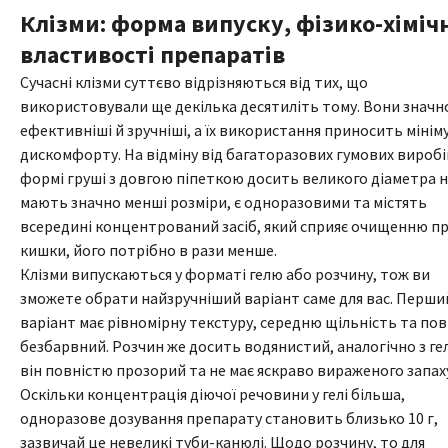
Клізми: форма випуску, фізико-хіміч
властивості препаратів
Сучасні клізми суттєво відрізняються від тих, що
використовували ще декілька десятиліть тому. Вони значн
ефективніші й зручніші, а їх використання приносить мінім
дискомфорту. На відміну від багаторазових гумових виробі
формі груші з довгою піпеткою досить великого діаметра н
мають значно менші розміри, є одноразовими та містять
всередині концентрований засіб, який сприяє очищенню пр
кишки, його потрібно в рази менше.
Клізми випускаються у форматі гелю або розчину, тож ви
зможете обрати найзручніший варіант саме для вас. Перши
варіант має рівномірну текстуру, середню щільність та по
безбарвний. Розчин же досить водянистий, аналогічно з ге
він повністю прозорий та не має яскраво вираженого запах
Оскільки концентрація діючої речовини у гелі більша,
одноразове дозування препарату становить близько 10 г,
зазвичай це невеликі туби-канюлі. Щодо розчину, то для