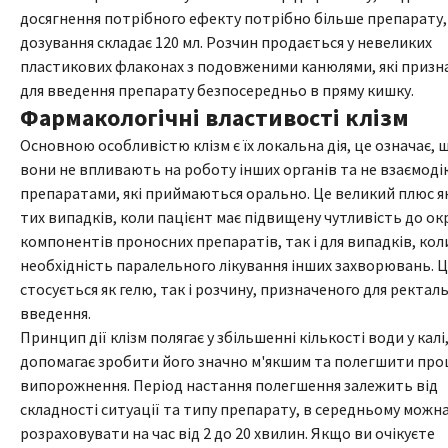
досягнення потрібного ефекту потрібно більше препарату,
дозування складає 120 мл. Розчин продається у невеликих
пластикових флаконах з подовженими канюлями, які призн
для введення препарату безпосередньо в пряму кишку.
Фармакологічні властивості клізм
Основною особливістю клізм є їх локальна дія, це означає, 
вони не впливають на роботу інших органів та не взаємоді
препаратами, які приймаються орально. Це великий плюс я
тих випадків, коли пацієнт має підвищену чутливість до о
компонентів проносних препаратів, так і для випадків, кол
необхідність паралельного лікування інших захворювань. 
стосується як гелю, так і розчину, призначеного для ректал
введення.
Принцип дії клізм полягає у збільшенні кількості води у калі
допомагає зробити його значно м'якшим та полегшити про
випорожнення. Період настання полегшення залежить від
складності ситуації та типу препарату, в середньому можн
розраховувати на час від 2 до 20 хвилин. Якщо ви очікуєте