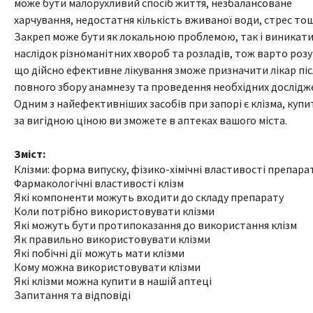
може бути малорухливий спосіб життя, незбалансоване
харчування, недостатня кількість вживаної води, стрес то
Закреп може бути як локальною проблемою, так і виникати
наслідок різноманітних хвороб та розладів, тож варто розу
що дійсно ефективне лікування зможе призначити лікар піс
повного збору анамнезу та проведення необхідних дослідж
Одним з найефективніших засобів при запорі є клізма, купит
за вигідною ціною ви зможете в аптеках вашого міста.
Зміст:
Клізми: форма випуску, фізико-хімічні властивості препара
Фармакологічні властивості клізм
Які компоненти можуть входити до складу препарату
Коли потрібно використовувати клізми
Які можуть бути протипоказання до використання клізм
Як правильно використовувати клізми
Які побічні дії можуть мати клізми
Кому можна використовувати клізми
Які клізми можна купити в нашій аптеці
Запитання та відповіді