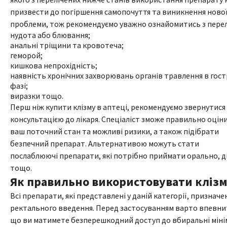
призвести до погіршення самопочуття та виникнення ново
проблеми, тож рекомендуємо уважно ознайомитись з перел
нудота або блювання;
анальні тріщини та кровотеча;
геморой;
кишкова непрохідність;
наявність хронічних захворювань органів травлення в гост
фазі;
виразки тощо.
Перш ніж купити клізму в аптеці, рекомендуємо звернутися 
консультацією до лікаря. Спеціаліст зможе правильно оцін
ваш поточний стан та можливі ризики, а також підібрати
безпечний препарат. Альтернативою можуть стати
послаблюючі препарати, які потрібно приймати орально, д
тощо.
Як правильно використовувати кліз
Всі препарати, які представлені у даній категорії, призначен
ректального введення. Перед застосуванням варто впевни
що ви матимете безперешкодний доступ до вбиральні міні