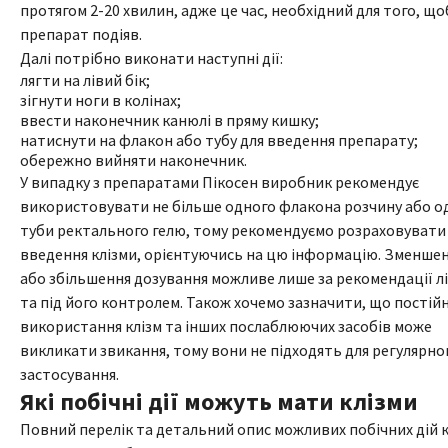
протягом 2-20 хвилин, адже це час, необхідний для того, що
препарат подіяв.
Далі потрібно виконати наступні дії:
лягти на лівий бік;
зігнути ноги в колінах;
ввести наконечник канюлі в пряму кишку;
натиснути на флакон або тубу для введення препарату;
обережно вийняти наконечник.
У випадку з препаратами Пікосен виробник рекомендує
використовувати не більше одного флакона розчину або од
туби ректального гелю, тому рекомендуємо розраховувати
введення клізми, орієнтуючись на цю інформацію. Зменше
або збільшення дозування можливе лише за рекомендації л
та під його контролем. Також хочемо зазначити, що постій
використання клізм та інших послаблюючих засобів може
викликати звикання, тому вони не підходять для регулярно
застосування.
Які побічні дії можуть мати клізми
Повний перелік та детальний опис можливих побічних дій к