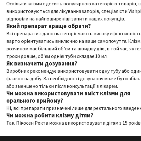
Оскільки клізми є досить популярною категорією товарів, 
використовуються для лікування запорів, спеціалісти Vishp
відповіли на найпоширеніші запити наших покупців.
Який препарат краще обрати?
Всі препарати з даної категорії мають високу ефективніст
варто орієнтуватись виключно на ваше самопочуття. Клізм
розчином має більший об'єм та швидшу дію, в той час, як гел
трохи довше, об'єм однієї туби складає 10 мл.
Як визначити дозування?
Виробник рекомендує використовувати одну тубу або оди
флакон на добу. За необхідності дозування може бути збіл
або зменшено тільки після консультації з лікарем.
Чи можна використовувати вміст клізми для
орального прийому?
Ні, всі препарати призначені лише для ректального введенн
Чи можна робити клізму дітям?
Так. Пікосен Ректа можна використовувати дітям з 15 років