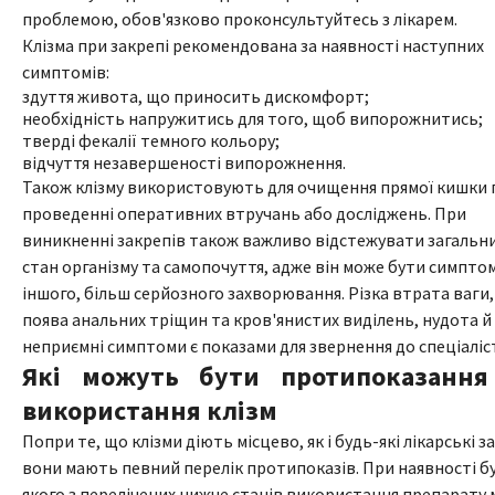
проблемою, обов'язково проконсультуйтесь з лікарем.
Клізма при закрепі рекомендована за наявності наступних
симптомів:
здуття живота, що приносить дискомфорт;
необхідність напружитись для того, щоб випорожнитись;
тверді фекалії темного кольору;
відчуття незавершеності випорожнення.
Також клізму використовують для очищення прямої кишки 
проведенні оперативних втручань або досліджень. При
виникненні закрепів також важливо відстежувати загальн
стан організму та самопочуття, адже він може бути симпто
іншого, більш серйозного захворювання. Різка втрата ваги,
поява анальних тріщин та кров'янистих виділень, нудота й 
неприємні симптоми є показами для звернення до спеціаліс
Які можуть бути протипоказання
використання клізм
Попри те, що клізми діють місцево, як і будь-які лікарські з
вони мають певний перелік протипоказів. При наявності б
якого з перелічених нижче станів використання препарату