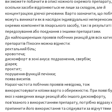
ви зможете побачити в описі кожного окремого препарату,
оскільки засоби відрізняються не лише за складом, але й
концентрацією діючої речовини. Варто зазначити, що побіч
можуть виникати як в наслідок індивідуальної непереноси
окремих компонентів лікарського засобу, так і в результаті
передозування або поєднання з іншими препаратами.
До найпоширеніших проявів побічних реакцій для всіх кате
препаратів Пікосен можна віднести:
ректальний біль;
кровотеча;
дискомфорт в зоні ануса: подразнення, свербіж;
діарея;
проктит;
порушення функцій печінки;
поява висипів.
Наразі частота побічних проявів невідома, тож
використовувати клізми варто з обережністю. При появі б
якої з наведених вище реакцій або іншого дискомфорту,
пов'язаного з використанням препарату, потрібно відразу 
припинити його використання та слідкувати за відчуттями