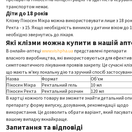
транспортом немає.
Діти до 18 років
Клізму Пікосен Мікра можна використовувати лише з 18 рок
Ректа - з 15. Якщо необхідність виникла у дитини віком до 1
необхідно звернутись до лікаря.
Які клізми можна купити в нашій апт
В онлайн-аптеці
www.vishpha.ua
представлені препарати
власного виробництва, які використовуються для ефекти
симптоматичного лікування проявів закрепу. Це сучасні клі
що мають м'яку локальну дію та зручний спосіб застосуванн
Назва
Формат
Об'єм
Пікосен Мікра
Ректальний гель
10 мл
Пікосен Ректа
Ректальний розчин
120 мл
В картці кожного товару ви зможете знайти детальний оп
препарату: форму випуску, дозування, рекомендації щодо
використання. Це дозволить обрати варіант, який пасуват
вашому випадку якнайкраще.
Запитання та відповіді