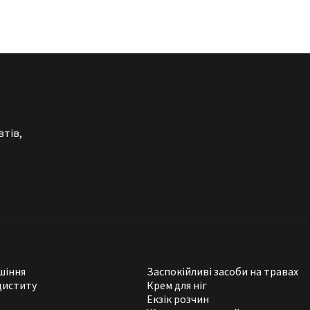
втів,
шіння
Заспокійливі засоби на травах
циститу
Крем для ніг
Екзік розчин