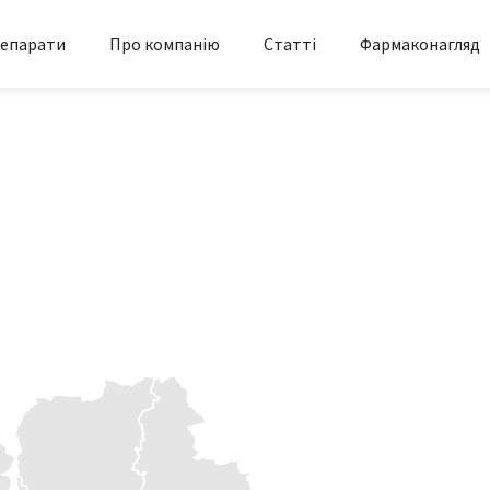
епарати
Про компанію
Статті
Фармаконагляд