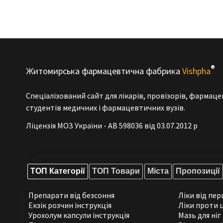
®
Житомирська фармацевтична фабрика
Vishpha
Спеціалізований сайт для лікарів, провізорів, фармаце
студентів медичних і фармацевтичних вузів.
Ліцензія МОЗ України - АВ 598036 від 03.07.2012 р
ТОП Категорії
ТОП Товари
Міста
Пропозиції
Препарати від безсоння
Ліки від пер
Екзік розчин інструкція
Ліки проти 
Урохолум капсули інструкція
Мазь для ніг