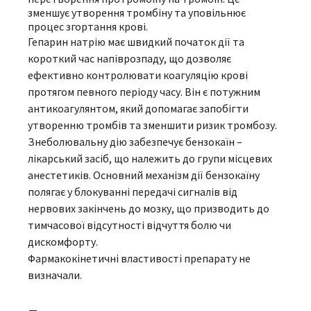
зменшує утворення тромбіну та уповільнює
процес згортання крові.
Гепарин натрію має швидкий початок дії та
короткий час напіврозпаду, що дозволяє
ефективно контролювати коагуляцію крові
протягом певного періоду часу. Він є потужним
антикоагулянтом, який допомагає запобігти
утворенню тромбів та зменшити ризик тромбозу.
Знеболювальну дію забезпечує бензокаїн –
лікарський засіб, що належить до групи місцевих
анестетиків. Основний механізм дії бензокаїну
полягає у блокуванні передачі сигналів від
нервових закінчень до мозку, що призводить до
тимчасової відсутності відчуття болю чи
дискомфорту.
Фармакокінетичні властивості препарату не
визначали.