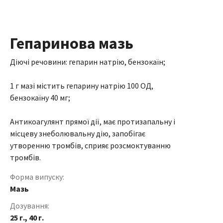
Гепаринова мазь
Діючі речовини: гепарин натрію, бензокаїн;
1 г мазі містить гепарину натрію 100 ОД,
бензокаїну 40 мг;
Антикоагулянт прямої дії, має протизапальну і
місцеву знеболювальну дію, запобігає
утворенню тромбів, сприяє розсмоктуванню
тромбів.
Форма випуску:
Мазь
Дозування:
25 г., 40 г.