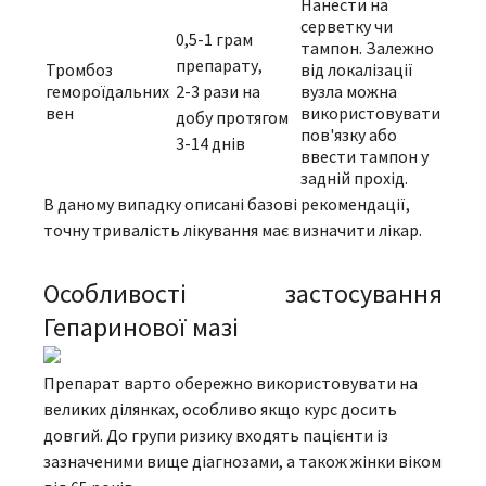
Нанести на
серветку чи
0,5-1 грам
тампон. Залежно
препарату,
Тромбоз
від локалізації
гемороїдальних
2-3 рази на
вузла можна
вен
використовувати
добу протягом
пов'язку або
3-14 днів
ввести тампон у
задній прохід.
В даному випадку описані базові рекомендації,
точну тривалість лікування має визначити лікар.
Особливості застосування
Гепаринової мазі
Препарат варто обережно використовувати на
великих ділянках, особливо якщо курс досить
довгий. До групи ризику входять пацієнти із
зазначеними вище діагнозами, а також жінки віком