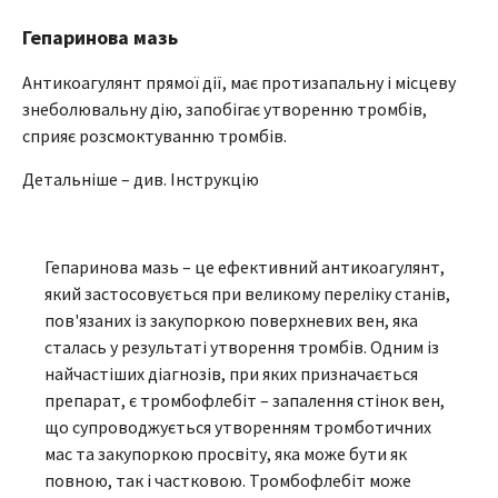
Гепаринова мазь
Антикоагулянт прямої дії, має протизапальну і місцеву
знеболювальну дію, запобігає утворенню тромбів,
сприяє розсмоктуванню тромбів.
Детальніше – див. Інструкцію
Гепаринова мазь – це ефективний антикоагулянт,
який застосовується при великому переліку станів,
пов'язаних із закупоркою поверхневих вен, яка
сталась у результаті утворення тромбів. Одним із
найчастіших діагнозів, при яких призначається
препарат, є тромбофлебіт – запалення стінок вен,
що супроводжується утворенням тромботичних
мас та закупоркою просвіту, яка може бути як
повною, так і частковою. Тромбофлебіт може