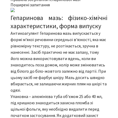
Поширені запитання
Гепаринова мазь: фізико-хімічні
характеристики, форма випуску
Антикоагулянт Гепаринова мазь випускається у
формі м'якої речовини середньої в'язкості, яка має
рівномірну текстуру, не розтікається, зручна в
нанесенні. Засіб практично не має запаху, тому
його можна використовувати вдень, коли ви
знаходитесь поза домом, колір може змінюватись
від білого до біло-жовтого залежно від партії. При
цьому засіб не фарбує шкіру. Мазь досить швидко
вбирається, не залишаючи жирних плям на шкірі та
одязі.
Упаковка – алюмінієва туба об'ємом 25 або 40 мл,
під кришкою знаходиться захисна пломба зі
щільної фольги, яку необхідно видалити перед
початком застосування. Як додатковий захист