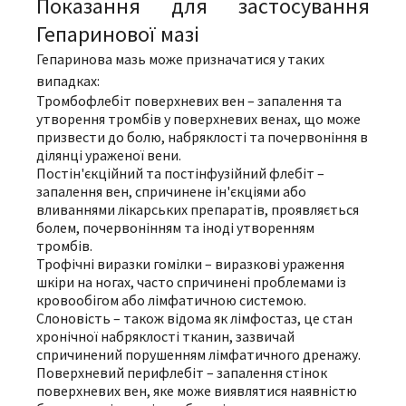
Показання для застосування
Гепаринової мазі
Гепаринова мазь може призначатися у таких
випадках:
Тромбофлебіт поверхневих вен – запалення та
утворення тромбів у поверхневих венах, що може
призвести до болю, набряклості та почервоніння в
ділянці ураженої вени.
Постін'єкційний та постінфузійний флебіт –
запалення вен, спричинене ін'єкціями або
вливаннями лікарських препаратів, проявляється
болем, почервонінням та іноді утворенням
тромбів.
Трофічні виразки гомілки – виразкові ураження
шкіри на ногах, часто спричинені проблемами із
кровообігом або лімфатичною системою.
Слоновість – також відома як лімфостаз, це стан
хронічної набряклості тканин, зазвичай
спричинений порушенням лімфатичного дренажу.
Поверхневий перифлебіт – запалення стінок
поверхневих вен, яке може виявлятися наявністю