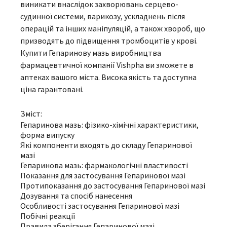
виникати внаслідок захворювань серцево-
судинної системи, варикозу, ускладнень після
операцій та інших маніпуляцій, а також хвороб, що
призводять до підвищення тромбоцитів у крові.
Купити Гепаринову мазь виробництва
фармацевтичної компанії Vishpha ви зможете в
аптеках вашого міста. Висока якість та доступна
ціна гарантовані.
Зміст:
Гепаринова мазь: фізико-хімічні характеристики,
форма випуску
Які компоненти входять до складу Гепаринової
мазі
Гепаринова мазь: фармакологічні властивості
Показання для застосування Гепаринової мазі
Протипоказання до застосування Гепаринової мазі
Дозування та спосіб нанесення
Особливості застосування Гепаринової мазі
Побічні реакції
Правила зберігання Гепаринової мазі