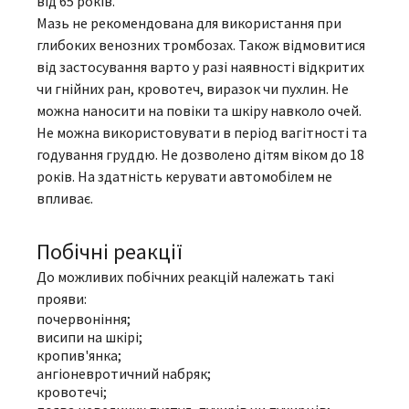
від 65 років.
Мазь не рекомендована для використання при
глибоких венозних тромбозах. Також відмовитися
від застосування варто у разі наявності відкритих
чи гнійних ран, кровотеч, виразок чи пухлин. Не
можна наносити на повіки та шкіру навколо очей.
Не можна використовувати в період вагітності та
годування груддю. Не дозволено дітям віком до 18
років. На здатність керувати автомобілем не
впливає.
Побічні реакції
До можливих побічних реакцій належать такі
прояви:
почервоніння;
висипи на шкірі;
кропив'янка;
ангіоневротичний набряк;
кровотечі;