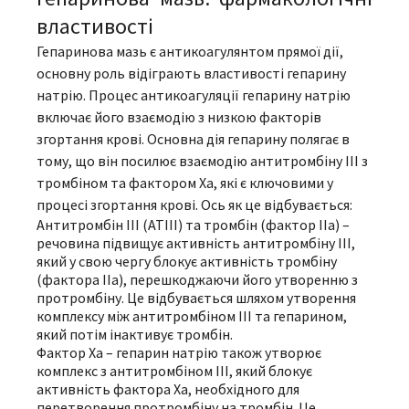
властивості
Гепаринова мазь є антикоагулянтом прямої дії,
основну роль відіграють властивості гепарину
натрію. Процес антикоагуляції гепарину натрію
включає його взаємодію з низкою факторів
згортання крові. Основна дія гепарину полягає в
тому, що він посилює взаємодію антитромбіну III з
тромбіном та фактором Xa, які є ключовими у
процесі згортання крові. Ось як це відбувається:
Антитромбін III (ATIII) та тромбін (фактор IIa) –
речовина підвищує активність антитромбіну III,
який у свою чергу блокує активність тромбіну
(фактора IIa), перешкоджаючи його утворенню з
протромбіну. Це відбувається шляхом утворення
комплексу між антитромбіном III та гепарином,
який потім інактивує тромбін.
Фактор Xa – гепарин натрію також утворює
комплекс з антитромбіном III, який блокує
активність фактора Xa, необхідного для
перетворення протромбіну на тромбін. Це