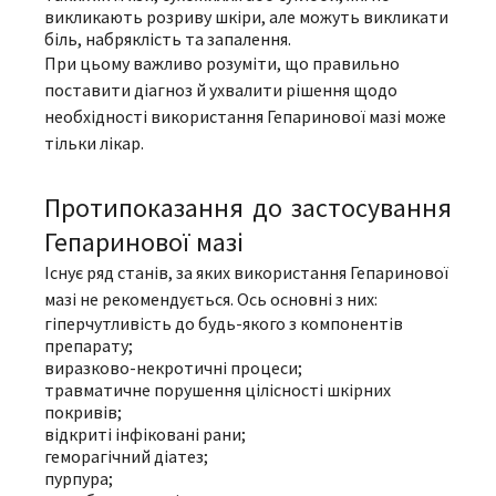
викликають розриву шкіри, але можуть викликати
біль, набряклість та запалення.
При цьому важливо розуміти, що правильно
поставити діагноз й ухвалити рішення щодо
необхідності використання Гепаринової мазі може
тільки лікар.
Протипоказання до застосування
Гепаринової мазі
Існує ряд станів, за яких використання Гепаринової
мазі не рекомендується. Ось основні з них:
гіперчутливість до будь-якого з компонентів
препарату;
виразково-некротичні процеси;
травматичне порушення цілісності шкірних
покривів;
відкриті інфіковані рани;
геморагічний діатез;
пурпура;