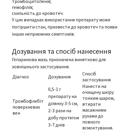
тромбоцитопенія;
гемофілія;
схильність до кровотеч.
У цих випадках використання препарату може
погіршити стан, призвести до кровотеч та появи
інших неприємних симптомів.
Дозування та спосіб нанесення
Гепаринова мазь призначена винятково для
зовнішнього застосування.
Спосіб
Діагноз
Дозування
застосування
Нанести на
0,5-1 г
очищену шкіру
препарату на
тонким шаром,
Тромбофлебіт
ділянку 3-5 см,
втирати
поверхневих
масажними
2-3 рази на
вен
рухами до
добу протягом
повного
3-7 днів
всмоктування.