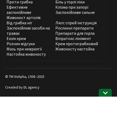
Проти грибка
Біль у горлі ліки
Ефективне
Клізма при запорі
заспокійливе
Заспокійливе сильне
Живокост артолія
Від грибка ніг
Люгс спрей інструкція
Заспокійливі засоби на
Рослинні препарати
травах
Препарати для горла
Екзік крем
Віпратокс лінімент
Розчин відгуки
Крем протигрибковий
Мазь при невралгії
Живокосту настойка
Настойка живокосту
© ТМ Vishpha, 1938–2025
Created by
DL agency