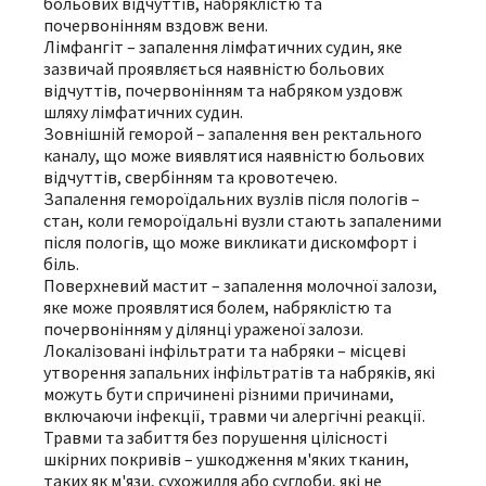
больових відчуттів, набряклістю та
почервонінням вздовж вени.
Лімфангіт – запалення лімфатичних судин, яке
зазвичай проявляється наявністю больових
відчуттів, почервонінням та набряком уздовж
шляху лімфатичних судин.
Зовнішній геморой – запалення вен ректального
каналу, що може виявлятися наявністю больових
відчуттів, свербінням та кровотечею.
Запалення гемороїдальних вузлів після пологів –
стан, коли гемороїдальні вузли стають запаленими
після пологів, що може викликати дискомфорт і
біль.
Поверхневий мастит – запалення молочної залози,
яке може проявлятися болем, набряклістю та
почервонінням у ділянці ураженої залози.
Локалізовані інфільтрати та набряки – місцеві
утворення запальних інфільтратів та набряків, які
можуть бути спричинені різними причинами,
включаючи інфекції, травми чи алергічні реакції.
Травми та забиття без порушення цілісності
шкірних покривів – ушкодження м'яких тканин,
таких як м'язи, сухожилля або суглоби, які не