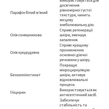
Використовується для
досягнення
рівномірної густої
Парафін білий м'який
текстури, чинить
місцеву
знеболювальну дію.
Сприяє регенерації
Олія соняшникова
шкіри, зменшує
запалення.
Сприяє кращому
проникненню
Олія кукурудзяна
основної діючої
речовини у шкіру.
Покращує
мікроциркуляцію
Бензилнікотинат
шкіри, активує
відновлювальні
процеси.
Використовується як
Гліцерин
антисептичний засіб.
Забезпечує
стабільність та