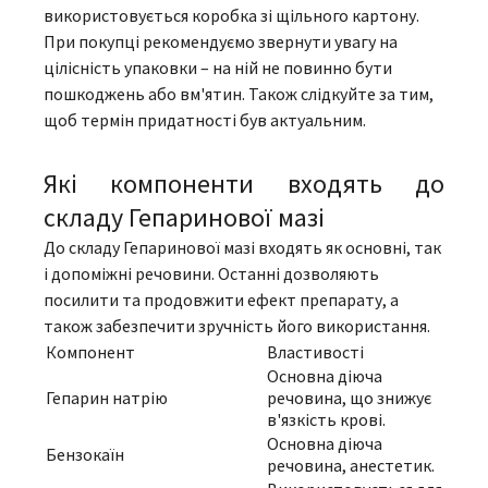
використовується коробка зі щільного картону.
При покупці рекомендуємо звернути увагу на
цілісність упаковки – на ній не повинно бути
пошкоджень або вм'ятин. Також слідкуйте за тим,
щоб термін придатності був актуальним.
Які компоненти входять до
складу Гепаринової мазі
До складу Гепаринової мазі входять як основні, так
і допоміжні речовини. Останні дозволяють
посилити та продовжити ефект препарату, а
також забезпечити зручність його використання.
Компонент
Властивості
Основна діюча
Гепарин натрію
речовина, що знижує
в'язкість крові.
Основна діюча
Бензокаїн
речовина, анестетик.