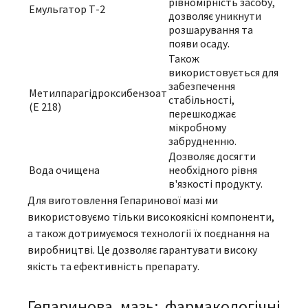
рівномірність засобу,
Емульгатор Т-2
дозволяє уникнути
розшарування та
появи осаду.
Також
використовується для
забезпечення
Метилпарагідроксибензоат
стабільності,
(Е 218)
перешкоджає
мікробному
забрудненню.
Дозволяє досягти
Вода очищена
необхідного рівня
в'язкості продукту.
Для виготовлення Гепаринової мазі ми
використовуємо тільки високоякісні компоненти,
а також дотримуємося технології їх поєднання на
виробництві. Це дозволяє гарантувати високу
якість та ефективність препарату.
Гепаринова мазь: фармакологічні