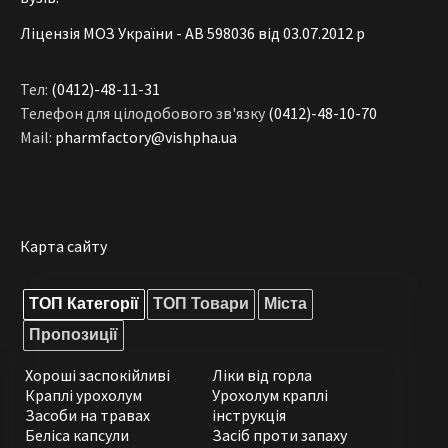
Ліцензія МОЗ України - АВ 598036 від 03.07.2012 р
Тел:
(0412)-48-11-31
Телефон для цілодобового зв'язку
(0412)-48-10-70
Mail:
pharmfactory@vishpha.ua
Карта сайту
ТОП Категорії
ТОП Товари
Міста
Пропозиції
Хороші заспокійливі
Ліки від горла
Краплі урохолум
Урохолум краплі
Засоби на травах
інструкція
Беліса капсули
Засіб проти запаху