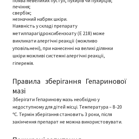
поява невеликих пустул, пухирів чи пухирців;
печіння;
свербіж;
незначний набряк шкіри.
Наявність у складі препарату
метилпарагідроксибензоату (E 218) може
викликати алергічні реакції (можливо
уповільнені), при нанесенні на великі ділянки
шкіри можливі системні алергічні реакції,
гіперемія.
Правила зберігання Гепаринової
мазі
Зберігати Гепаринову мазь необхідно у
недоступному для дітей місці. Температура – 8-20
ºС. Термін зберігання становить 3 роки, після
закінчення препарат не можна використовувати.