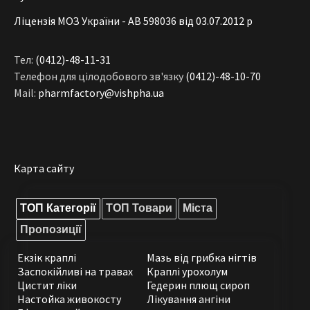
Ліцензія МОЗ України - АВ 598036 від 03.07.2012 р
Тел:
(0412)-48-11-31
Телефон для цілодобового зв'язку
(0412)-48-10-70
Mail:
pharmfactory@vishpha.ua
Карта сайту
ТОП Категорії
ТОП Товари
Міста
Пропозиції
Екзік краплі
Мазь від грибка нігтів
Заспокійливі на травах
Краплі урохолум
Цистит ліки
Гедерин плющ сироп
Настойка живокосту
Лікування ангіни