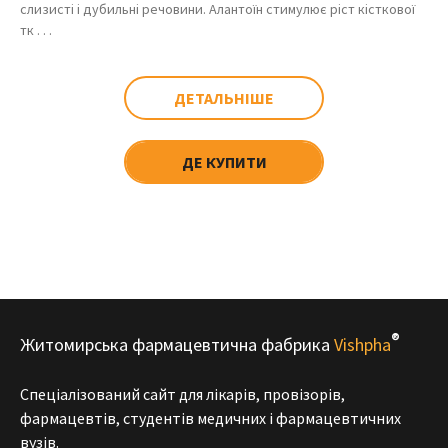
слизисті і дубильні речовини. Алантоїн стимулює ріст кісткової
тк . . .
ДЕТАЛЬНІШЕ
ДЕ КУПИТИ
®
Житомирська фармацевтична фабрика
Vishpha
Спеціалізований сайт для лікарів, провізорів,
фармацевтів, студентів медичних і фармацевтичних
вузів.