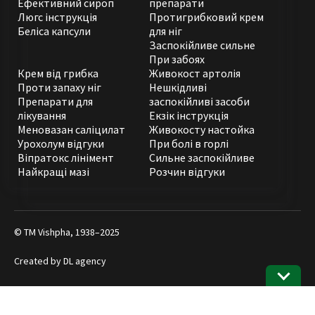
Ефективний сироп
препарати
Люгс інструкція
Протигрибковий крем
Беліса капсули
для ніг
Заспокійливе сильне
При забоях
Крем від грибка
Живокост артолія
Проти запаху ніг
Нешкідливі
Препарати для
заспокійливі засоби
лікування
Екзік інструкція
Меновазан саліцилат
Живокосту настойка
Урохолум відгуки
При болі в горлі
Віпратокс лінімент
Сильне заспокійливе
Найкращі мазі
Розчин відгуки
© ТМ Vishpha, 1938–2025
Created by
DL agency