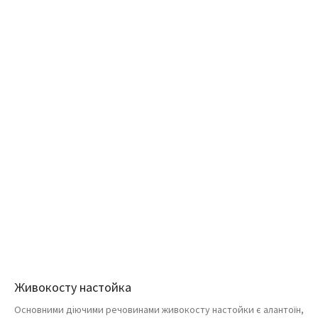
Живокосту настойка
Основними діючими речовинами живокосту настойки є алантоїн,