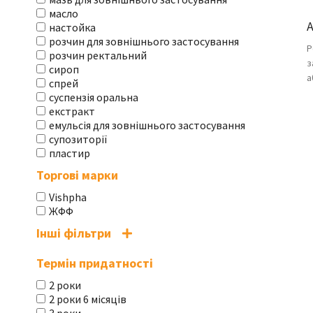
масло
А
настойка
розчин для зовнішнього застосування
Р
розчин ректальний
з
сироп
а
спрей
суспензія оральна
екстракт
емульсія для зовнішнього застосування
супозиторії
пластир
Торгові марки
Vishpha
ЖФФ
Інші фільтри
Термін придатності
2 роки
2 роки 6 місяців