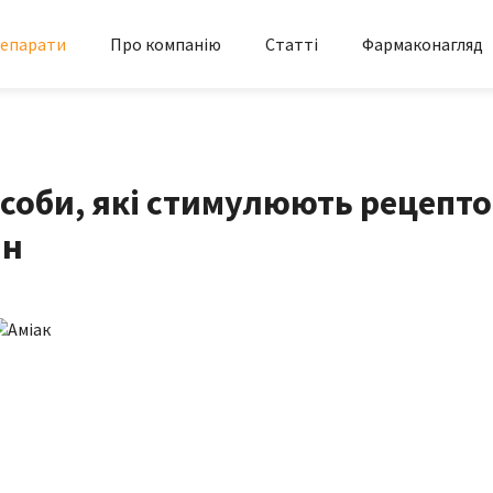
епарати
Про компанію
Статті
Фармаконагляд
асоби, які стимулюють рецепт
ин