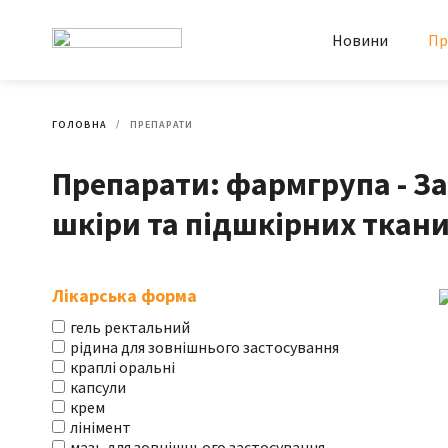
Новини
Пр
ГОЛОВНА
ПРЕПАРАТИ
Препарати: фармгрупа - З
шкіри та підшкірних ткан
Лікарська форма
гель ректальний
рідина для зовнішнього застосування
краплі оральні
капсули
крем
лінімент
мазь для зовнішнього застосування