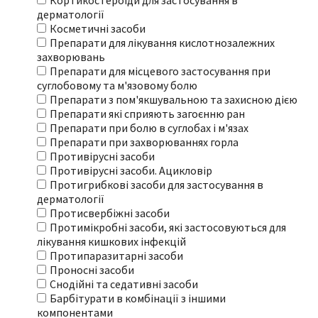
Кортикостероїди для застосування в
дерматології
Косметичні засоби
Препарати для лікування кислотнозалежних
захворювань
Препарати для місцевого застосування при
суглобовому та м'язовому болю
Препарати з пом'якшувальною та захисною дією
Препарати які сприяють загоєнню ран
Препарати при болю в суглобах і м'язах
Препарати при захворюваннях горла
Противірусні засоби
Противірусні засоби. Ацикловір
Протигрибкові засоби для застосування в
дерматології
Протисвербіжні засоби
Протимікробні засоби, які застосовуються для
лікування кишкових інфекцій
Протипаразитарні засоби
Проносні засоби
Снодійні та седативні засоби
Барбітурати в комбінації з іншими
компонентами