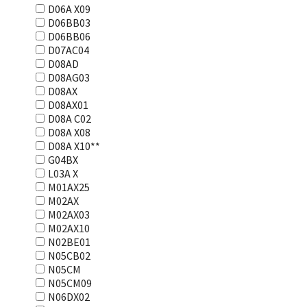
D06A X09
D06BB03
D06BB06
D07AC04
D08AD
D08AG03
D08AX
D08AX01
D08А С02
D08А Х08
D08А Х10**
G04BX
L03А Х
M01AX25
M02AX
M02AX03
M02AX10
N02BE01
N05CB02
N05CM
N05CM09
N06DX02