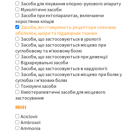
Засоби для лікування опорно-рухового апарату
Муколітичні засоби
Засоби при ектопаразитах, включаючи
коростяних кліщів
Засоби, які стимулюють рецептори слизових
оболонок, шкіри та підшкірних тканин
Засоби, що застосовуються в урології
Засоби, що застосовуються місцево при
суглобовому та м'язовому болю
Засоби, що застосовуються при деменції
Відхаркувальні засоби
Засоби, що застосовуються в кардіології
Засоби, що застосовуються місцево при болях у
суглобах і м'язових болях
Тонізуючі засоби
Хіміотерапевтичні засоби для місцевого
застосування
МНН
Aciclovir
Ambroxol
Ammonia