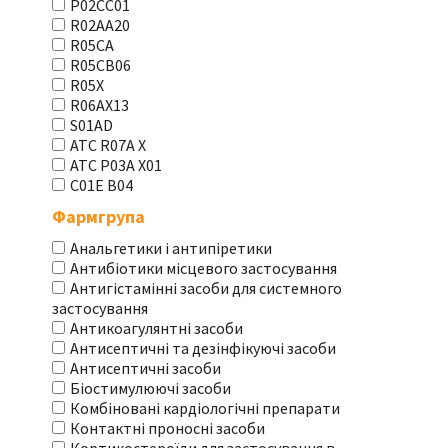
P02CC01
R02AA20
R05CA
R05CB06
R05X
R06AX13
S01AD
АТС R07A X
АТС Р03А Х01
С01Е В04
Фармгрупа
Анальгетики і антипіретики
Антибіотики місцевого застосування
Антигістамінні засоби для системного
застосування
Антикоагулянтні засоби
Антисептичні та дезінфікуючі засоби
Антисептичні засоби
Біостимулюючі засоби
Комбіновані кардіологічні препарати
Контактні проносні засоби