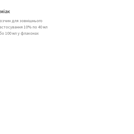
міак
озчин для зовнішнього
астосування 10% по 40 мл
бо 100 мл у флаконах