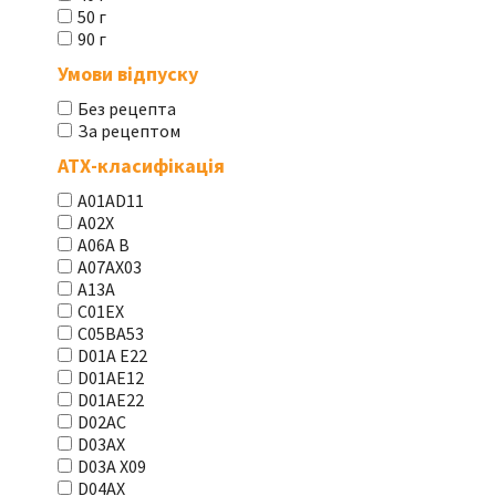
50 г
90 г
Умови відпуску
Без рецепта
За рецептом
АТХ-класифікація
A01AD11
A02X
A06A В
A07AX03
A13A
C01EX
C05BA53
D01A E22
D01AE12
D01AE22
D02AC
D03AX
D03A X09
D04AX