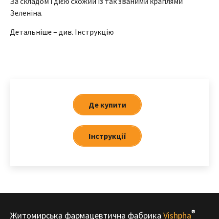
За складом і дією схожий із так званими краплями
Зеленіна.
Детальніше – див. Інструкцію
Де купити
Iнструкції
®
Житомирська фармацевтична фабрика
Vishpha