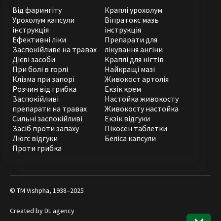
Від фарингіту
Краплі урохолум
Урохолум капсули
Віпратокс мазь
інструкція
інструкція
Ефективні ліки
Препарати для
Заспокійливе на травах
лікування ангіни
Дієві засоби
Краплі для нігтів
При болі в горлі
Найкращі мазі
Клізма при запорі
Живокост артолія
Розчин від грибка
Екзік крем
Заспокійливі
Настойка живокосту
препарати на травах
Живокосту настойка
Сильні заспокійливі
Екзік відгуки
Засіб проти запаху
Пікосен таблетки
Люгс відгуки
Беліса капсули
Проти грибка
© ТМ Vishpha, 1938–2025
Created by
DL agency