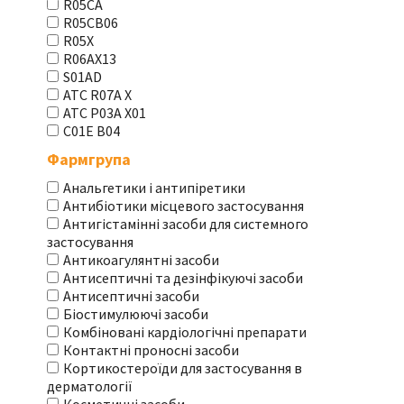
R05CA
R05CB06
R05X
R06AX13
S01AD
АТС R07A X
АТС Р03А Х01
С01Е В04
Фармгрупа
Анальгетики і антипіретики
Антибіотики місцевого застосування
Антигістамінні засоби для системного
застосування
Антикоагулянтні засоби
Антисептичні та дезінфікуючі засоби
Антисептичні засоби
Біостимулюючі засоби
Комбіновані кардіологічні препарати
Контактні проносні засоби
Кортикостероїди для застосування в
дерматології