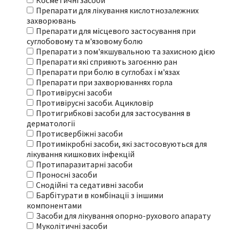
Косметичні засоби
Препарати для лікування кислотнозалежних
захворювань
Препарати для місцевого застосування при
суглобовому та м'язовому болю
Препарати з пом'якшувальною та захисною дією
Препарати які сприяють загоєнню ран
Препарати при болю в суглобах і м'язах
Препарати при захворюваннях горла
Противірусні засоби
Противірусні засоби. Ацикловір
Протигрибкові засоби для застосування в
дерматології
Протисвербіжні засоби
Протимікробні засоби, які застосовуються для
лікування кишкових інфекцій
Протипаразитарні засоби
Проносні засоби
Снодійні та седативні засоби
Барбітурати в комбінації з іншими
компонентами
Засоби для лікування опорно-рухового апарату
Муколітичні засоби