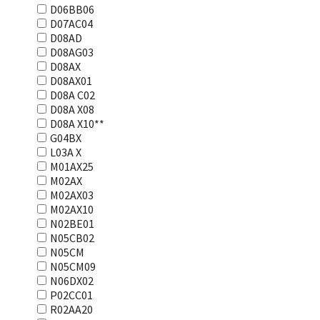
D06BB06
D07AC04
D08AD
D08AG03
D08AX
D08AX01
D08А С02
D08А Х08
D08А Х10**
G04BX
L03А Х
M01AX25
M02AX
M02AX03
M02AX10
N02BE01
N05CB02
N05CM
N05CM09
N06DX02
P02CC01
R02AA20