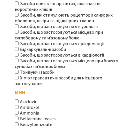
Засоби при ектопаразитах, включаючи
коростяних кліщів
Засоби, які стимулюють рецептори слизових
оболонок, шкіри та підшкірних тканин
Засоби, що застосовуються в урології
Засоби, що застосовуються місцево при
суглобовому та м'язовому болю
Засоби, що застосовуються при деменції
Відхаркувальні засоби
Засоби, що застосовуються в кардіології
Засоби, що застосовуються місцево при болях у
суглобах і м'язових болях
Тонізуючі засоби
Хіміотерапевтичні засоби для місцевого
застосування
МНН
Aciclovir
Ambroxol
Ammonia
Belladonna leaves
Benzylbenzoate