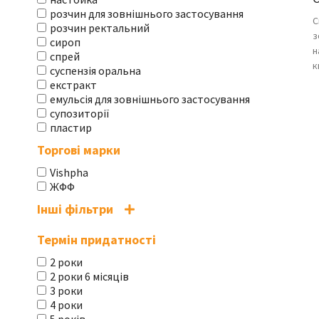
розчин для зовнішнього застосування
С
розчин ректальний
з
сироп
н
спрей
к
суспензія оральна
екстракт
емульсія для зовнішнього застосування
супозиторії
пластир
Торгові марки
Vishpha
ЖФФ
Інші фільтри
Термін придатності
2 роки
2 роки 6 місяців
3 роки
4 роки