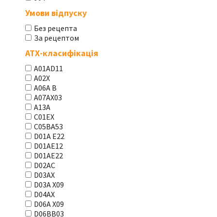
Умови відпуску
Без рецепта
За рецептом
АТХ-класифікація
A01AD11
A02X
A06A В
A07AX03
A13A
C01EX
C05BA53
D01A E22
D01AE12
D01AE22
D02AC
D03AX
D03A X09
D04AX
D06A X09
D06BB03