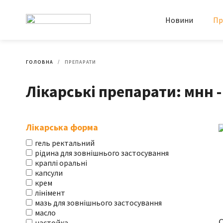
Новини
Пр
ГОЛОВНА
ПРЕПАРАТИ
Лікарські препарати: мнн - 
Лікарська форма
гель ректальний
рідина для зовнішнього застосування
краплі оральні
капсули
крем
лінімент
мазь для зовнішнього застосування
масло
С
настойка