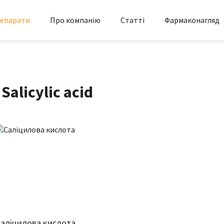
епарати
Про компанію
Статті
Фармаконагляд
Salicylic acid
аліцилова кислота