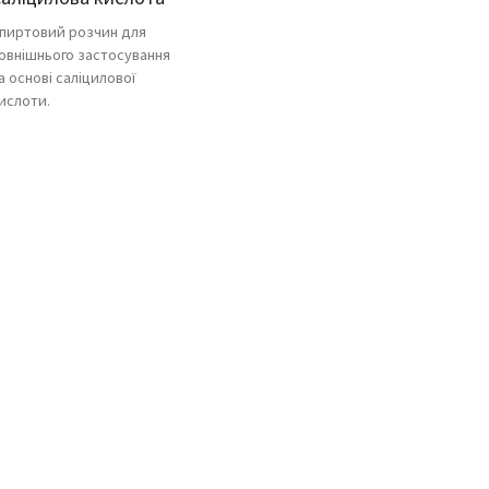
пиртовий розчин для
овнішнього застосування
а основі саліцилової
ислоти.