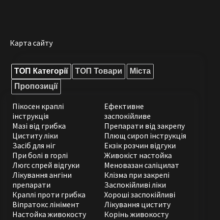
Карта сайту
ТОП Категорії
ТОП Товари
Міста
Пропозиції
Пікосен краплі
Ефективне
інструкція
заспокійливе
Мазі від грибка
Препарати від закрепу
Циститу ліки
Плющ сироп інструкція
Засіб для ніг
Екзік розчин відгуки
При болі в горлі
Живокіст настойка
Люгс спрей відгуки
Меновазан саліцилат
Лікування ангіни
Клізма при закрепі
препарати
Заспокійливі ліки
Краплі проти грибка
Хороші заспокійливі
Віпратокс лінімент
Лікування циститу
Настойка живокосту
Корінь живокосту