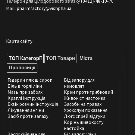
Телефон для цілодобового зв'язку
(0412)-48-10-70
Mail:
pharmfactory@vishpha.ua
Карта сайту
ТОП Категорії
ТОП Товари
Міста
Пропозиції
Гедерин плющ сироп
Від запору для
Біль в горлі ліки
немовлят
Мазь при забоях
Крем протигрибковий
Краплі інструкція
Живокіст настойка
Екзік розчин інструкція
Засоби на травах
Лікування ангіни
Урохолум показання
Засіб проти запаху
Люгс спрей відгуки
Корінь живокосту
настойка
Заспокійливе для
Від запору ліки