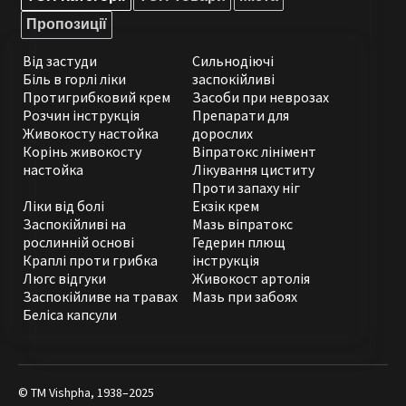
Пропозиції
Від застуди
Сильнодіючі
Біль в горлі ліки
заспокійливі
Протигрибковий крем
Засоби при неврозах
Розчин інструкція
Препарати для
Живокосту настойка
дорослих
Корінь живокосту
Віпратокс лінімент
настойка
Лікування циститу
Проти запаху ніг
Ліки від болі
Екзік крем
Заспокійливі на
Мазь віпратокс
рослинній основі
Гедерин плющ
Краплі проти грибка
інструкція
Люгс відгуки
Живокост артолія
Заспокійливе на травах
Мазь при забоях
Беліса капсули
© ТМ Vishpha, 1938–2025