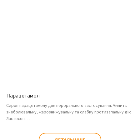
Парацетамол
Сироп парацетамолу для перорального застосування. Чинить
знеболювальну, жарознижувальну та слабку протизапальну дію.
Застосов . . .
ДЕТАЛЬНІШЕ