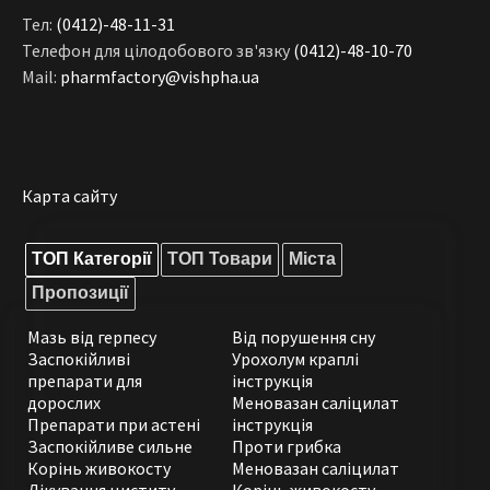
Тел:
(0412)-48-11-31
Телефон для цілодобового зв'язку
(0412)-48-10-70
Mail:
pharmfactory@vishpha.ua
Карта сайту
ТОП Категорії
ТОП Товари
Міста
Пропозиції
Мазь від герпесу
Від порушення сну
Заспокійливі
Урохолум краплі
препарати для
інструкція
дорослих
Меновазан саліцилат
Препарати при астені
інструкція
Заспокійливе сильне
Проти грибка
Корінь живокосту
Меновазан саліцилат