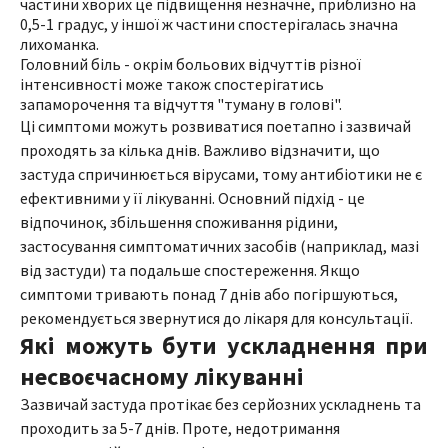
частини хворих це підвищення незначне, приблизно на
0,5-1 градус, у іншої ж частини спостерігалась значна
лихоманка.
Головний біль - окрім больових відчуттів різної
інтенсивності може також спостерігатись
запаморочення та відчуття "туману в голові".
Ці симптоми можуть розвиватися поетапно і зазвичай
проходять за кілька днів. Важливо відзначити, що
застуда спричинюється вірусами, тому антибіотики не є
ефективними у її лікуванні. Основний підхід - це
відпочинок, збільшення споживання рідини,
застосування симптоматичних засобів (наприклад, мазі
від застуди) та подальше спостереження. Якщо
симптоми тривають понад 7 днів або погіршуються,
рекомендується звернутися до лікаря для консультації.
Які можуть бути ускладнення при
несвоєчасному лікуванні
Зазвичай застуда протікає без серйозних ускладнень та
проходить за 5-7 днів. Проте, недотримання