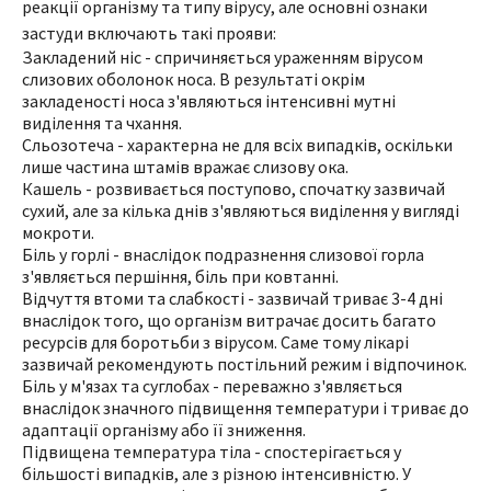
реакції організму та типу вірусу, але основні ознаки
застуди включають такі прояви:
Закладений ніс - спричиняється ураженням вірусом
слизових оболонок носа. В результаті окрім
закладеності носа з'являються інтенсивні мутні
виділення та чхання.
Сльозотеча - характерна не для всіх випадків, оскільки
лише частина штамів вражає слизову ока.
Кашель - розвивається поступово, спочатку зазвичай
сухий, але за кілька днів з'являються виділення у вигляді
мокроти.
Біль у горлі - внаслідок подразнення слизової горла
з'являється першіння, біль при ковтанні.
Відчуття втоми та слабкості - зазвичай триває 3-4 дні
внаслідок того, що організм витрачає досить багато
ресурсів для боротьби з вірусом. Саме тому лікарі
зазвичай рекомендують постільний режим і відпочинок.
Біль у м'язах та суглобах - переважно з'являється
внаслідок значного підвищення температури і триває до
адаптації організму або її зниження.
Підвищена температура тіла - спостерігається у
більшості випадків, але з різною інтенсивністю. У