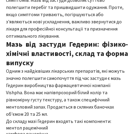
симптомів. Мазь від застуди дозволяє суттєво
полегшити перебіг та пришвидшити одужання. Проте,
якщо симптоми тривають, погіршуються або
з'являються нові ускладнення, важливо звернутися до
лікаря для професійної консультації та призначення
оптимального лікування.
Мазь від застуди Гедерин: фізико-
хімічні властивості, склад та форма
випуску
Одним з найдієвіших лікарських препаратів, які можуть
значно полегшити самопочуття під час застуди є мазь
Гедерин виробництва фармацевтичної компанії
Vishpha. Вона має напівпрозорий білий колір та
рівномірну густу текстуру, а також специфічний
ментоловий запах. Продається в скляних баночках
об'ємом 20 та 25 мл.
До складу мазі Гедерин входять такі компоненти:
ментол рацемічний
камфора рацемічна