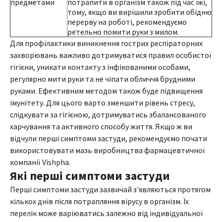
предметами
потрапити в організм також під час їжі,
тому, якщо ви вирішили зробити обідню
перерву на роботі, рекомендуємо
ретельно помити руки з милом.
Для профілактики виникнення гострих респіраторних
захворювань важливо дотримуватися правил особистої
гігієни, уникати контакту з інфікованими особами,
регулярно мити руки та не чіпати обличчя брудними
руками. Ефективним методом також буде підвищення
імунітету. Для цього варто зменшити рівень стресу,
слідкувати за гігієною, дотримуватись збалансованого
харчування та активного способу життя. Якщо ж ви
відчули перші симптоми застуди, рекомендуємо почати
використовувати мазь виробництва фармацевтичної
компанії Vishpha.
Які перші симптоми застуди
Перші симптоми застуди зазвичай з'являються протягом
кількох днів після потрапляння вірусу в організм. Їх
перелік може варіюватись залежно від індивідуальної