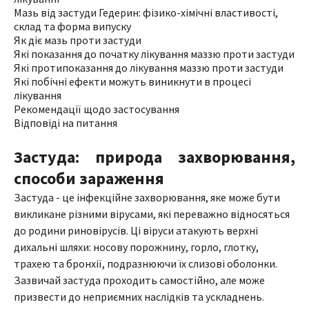
Мазь від застуди Гедерин: фізико-хімічні властивості,
склад та форма випуску
Як діє мазь проти застуди
Які показання до початку лікування маззю проти застуди
Які протипоказання до лікування маззю проти застуди
Які побічні ефекти можуть виникнути в процесі
лікування
Рекомендації щодо застосування
Відповіді на питання
Застуда: природа захворювання,
способи зараження
Застуда - це інфекційне захворювання, яке може бути
викликане різними вірусами, які переважно відносяться
до родини риновірусів. Ці віруси атакують верхні
дихальні шляхи: носову порожнину, горло, глотку,
трахею та бронхії, подразнюючи їх слизові оболонки.
Зазвичай застуда проходить самостійно, але може
призвести до неприємних наслідків та ускладнень.