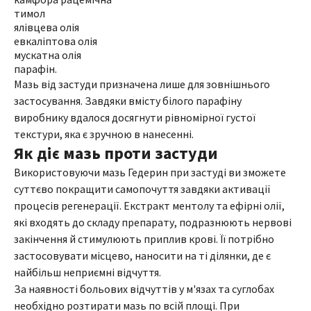
тимол
ялівцева олія
евкаліптова олія
мускатна олія
парафін.
Мазь від застуди призначена лише для зовнішнього
застосування. Завдяки вмісту білого парафіну
виробнику вдалося досягнути рівномірної густої
текстури, яка є зручною в нанесенні.
Як діє мазь проти застуди
Використовуючи мазь Гедерин при застуді ви зможете
суттєво покращити самопочуття завдяки активації
процесів регенерації. Екстракт ментолу та ефірні олії,
які входять до складу препарату, подразнюють нервові
закінчення й стимулюють приплив крові. Її потрібно
застосовувати місцево, наносити на ті ділянки, де є
найбільш неприємні відчуття.
За наявності больових відчуттів у м'язах та суглобах
необхідно розтирати мазь по всій площі. При