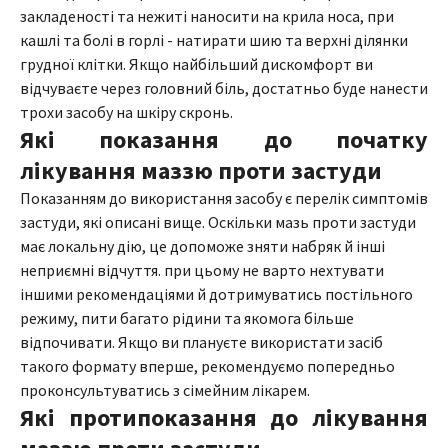
закладеності та нежиті наносити на крила носа, при
кашлі та болі в горлі - натирати шию та верхні ділянки
грудної клітки. Якщо найбільший дискомфорт ви
відчуваєте через головний біль, достатньо буде нанести
трохи засобу на шкіру скронь.
Які показання до початку
лікування маззю проти застуди
Показанням до використання засобу є перелік симптомів
застуди, які описані вище. Оскільки мазь проти застуди
має локальну дію, це допоможе зняти набряк й інші
неприємні відчуття. при цьому не варто нехтувати
іншими рекомендаціями й дотримуватись постільного
режиму, пити багато рідини та якомога більше
відпочивати. Якщо ви плануєте використати засіб
такого формату вперше, рекомендуємо попередньо
проконсультуватись з сімейним лікарем.
Які протипоказання до лікування