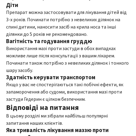
Діти
Препарат можна застосовувати для лікування дітей від
3-х років. Починати потрібно з невеликих ділянок на
спині дитини, наносити засіб на крила носа та інші
ділянки до 5 років не рекомендовано.
Вагітність та годування груддю
Використання мазі проти застуди в обох випадках
можливе лише після консультації з вашим лікарем.
Починати також потрібно з невеликих ділянок і тонкого
шару засобу.
Здатність керувати транспортом
Якщо у вас не спостерігаються такі побічні ефекти, як
запаморочення або судоми, використання мазі проти
застуди Гедерин є цілком безпечним.
Відповіді на питання
В цьому розділі ми зібрали найбільш популярні
запитання наших клієнтів.
Яка тривалість лікування маззю проти