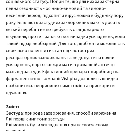
соціального статусу. Попри те, що для них характерна
певна сезонність - осінньо-зимовий та зимово-
весняний період, підхопити вірус можна в будь-яку пору
року. Більшість застудних захворювань мають досить
легкий перебіг і не потребують стаціонарного
лікування, проте трапляються випадки ускладнень, коли
такий підхід необхідний. Для того, щоб мати можливість
своєчасно полегшити стан під час гострих
респіраторних захворювань та не допустити появи
ускладнень, варто завжди мати в домашній аптечці
мазь від застуди. Ефективний препарат виробництва
фармацевтичної компанії Vishpha дозволить швидко
позбавитись неприємних симптомів та прискорити
одужання.
Зміст:
Застуда: природа захворювання, способи зараження
Які перші симптоми застуди
Які можуть бути ускладнення при несвоєчасному
лікуванні