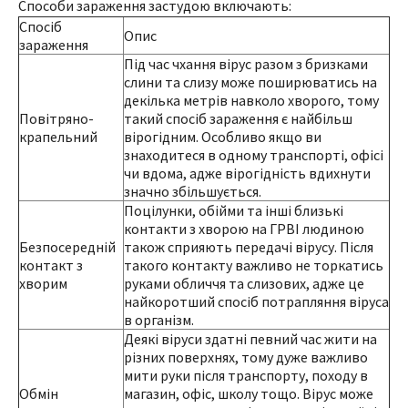
Способи зараження застудою включають:
Спосіб
Опис
зараження
Під час чхання вірус разом з бризками
слини та слизу може поширюватись на
декілька метрів навколо хворого, тому
Повітряно-
такий спосіб зараження є найбільш
крапельний
вірогідним. Особливо якщо ви
знаходитеся в одному транспорті, офісі
чи вдома, адже вірогідність вдихнути
значно збільшується.
Поцілунки, обійми та інші близькі
контакти з хворою на ГРВІ людиною
Безпосередній
також сприяють передачі вірусу. Після
контакт з
такого контакту важливо не торкатись
хворим
руками обличчя та слизових, адже це
найкоротший спосіб потрапляння віруса
в організм.
Деякі віруси здатні певний час жити на
різних поверхнях, тому дуже важливо
мити руки після транспорту, походу в
Обмін
магазин, офіс, школу тощо. Вірус може