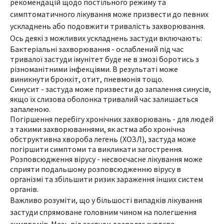
рекомендацій щодо постільного режиму та
симптоматичного лікування може призвести до певних
ускладнень або подовжити тривалість захворювання.
Ось деякі з можливих ускладнень застуди включають:
Бактеріальні захворювання - ослаблений під час
тривалої застуди імунітет буде не в змозі боротись з
різноманітними інфекціями. В результаті може
виникнути бронхіт, отит, пневмонія тощо.
Синусит - застуда може призвести до запалення синусів,
якщо їх слизова оболонка тривалий час залишається
запаленою.
Погіршення перебігу хронічних захворювань - для людей
з такими захворюваннями, як астма або хронічна
обструктивна хвороба легень (ХОЗЛ), застуда може
погіршити симптоми та викликати загострення.
Розповсюдження вірусу - несвоєчасне лікування може
сприяти подальшому розповсюдженню вірусу в
організмі та збільшити ризик зараження інших систем
органів.
Важливо розуміти, що у більшості випадків лікування
застуди спрямоване головним чином на полегшення