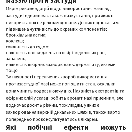
маззю проти застуди
Окрім рекомендацій щодо використання мазь від
застуди Гедерин має також низку станів, при яких її
використання не рекомендоване. До них відносяться:
підвищена чутливість до окремих компонентів;
бронхіальна астма;
коклюш;
схильність до судом;
наявність пошкоджень на шкірі: відкритих ран,
запалень;
наявність шкірних захворювань: дерматиту, екземи
тощо.
За наявності перелічених хвороб використання
протизастудної мазі може погіршити стан, оскільки
вона чинить подразнюючу дію. Наявність екстрактів та
ефірних олій у складі робить аромат мазі приємним, але
водночас досить різким, тож людям, у яких є
захворювання верхній дихальних шляхів, також варто
попередньо проконсультуватись з лікарем.
Які побічні ефекти можуть