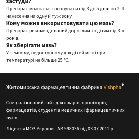
застуди?
Препарат можна застосовувати від 3 до 5 днів по 2-4
нанесення на одну й ту ж зону.
Кому можна використовувати цю мазь?
Препарат рекомендований дорослим та дітям від 3-х
років.
Як зберігати мазь?
У темному, недоступному для дітей місці при
температурі не більше 25 ºС.
®
Житомирська фармацевтична фабрика
Vishpha
Спеціалізований сайт для лікарів, провізорів,
фармацевтів, студентів медичних і фармацевтичних
вузів.
Ліцензія МОЗ України - АВ 598036 від 03.07.2012 р