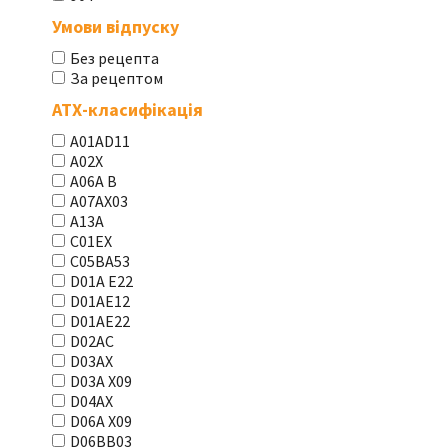
Умови відпуску
Без рецепта
За рецептом
АТХ-класифікація
A01AD11
A02X
A06A В
A07AX03
A13A
C01EX
C05BA53
D01A E22
D01AE12
D01AE22
D02AC
D03AX
D03A X09
D04AX
D06A X09
D06BB03