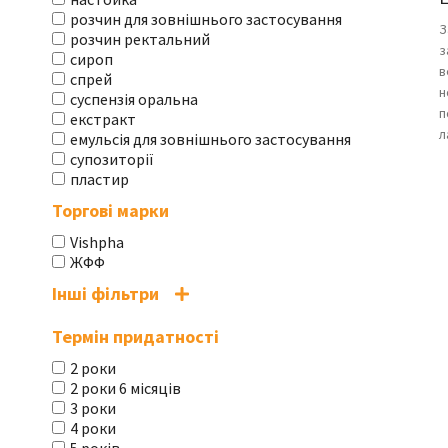
розчин для зовнішнього застосування
З
розчин ректальний
з
сироп
в
спрей
н
суспензія оральна
п
екстракт
л
емульсія для зовнішнього застосування
супозиторії
пластир
Торгові марки
Vishpha
ЖФФ
Інші фільтри
Термін придатності
2 роки
2 роки 6 місяців
3 роки
4 роки