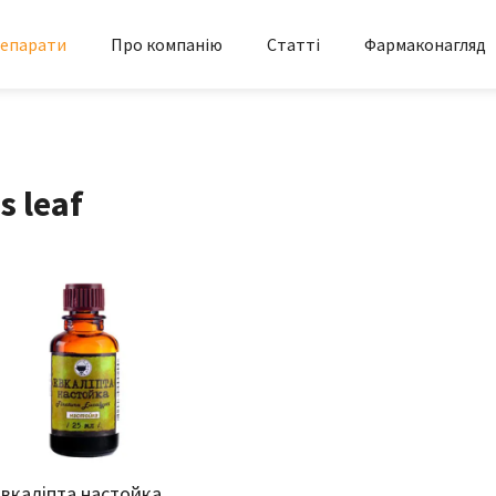
епарати
Про компанію
Статті
Фармаконагляд
s leaf
вкаліпта настойка