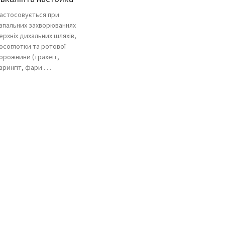
астосовується при
апальних захворюваннях
ерхніх дихальних шляхів,
осоглотки та ротової
орожнини (трахеїт,
арингіт, фари . . .