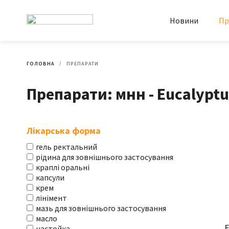
Новини
Пр
ГОЛОВНА
ПРЕПАРАТИ
Препарати: мнн - Eucalyptu
Лікарська форма
гель ректальний
рідина для зовнішнього застосування
краплі оральні
капсули
крем
лінімент
мазь для зовнішнього застосування
масло
Е
настойка