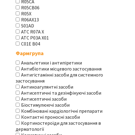
R05CA
R05CB06
R05X
R06AX13
S01AD
АТС R07A X
АТС Р03А Х01
С01Е В04
Фармгрупа
Анальгетики і антипіретики
Антибіотики місцевого застосування
Антигістамінні засоби для системного
застосування
Антикоагулянтні засоби
Антисептичні та дезінфікуючі засоби
Антисептичні засоби
Біостимулюючі засоби
Комбіновані кардіологічні препарати
Контактні проносні засоби
Кортикостероїди для застосування в
дерматології