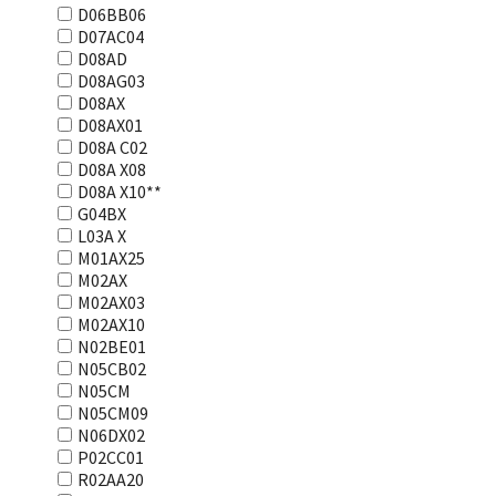
D06BB06
D07AC04
D08AD
D08AG03
D08AX
D08AX01
D08А С02
D08А Х08
D08А Х10**
G04BX
L03А Х
M01AX25
M02AX
M02AX03
M02AX10
N02BE01
N05CB02
N05CM
N05CM09
N06DX02
P02CC01
R02AA20