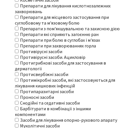
Косметичні засоби
Препарати для лікування кислотнозалежних
захворювань
Препарати для місцевого застосування при
суглобовому та м'язовому болю
Препарати з пом'якшувальною та захисною дією
Препарати які сприяють загоєнню ран
Препарати при болю в суглобах і м'язах
Препарати при захворюваннях горла
Противірусні засоби
Противірусні засоби. Ацикловір
Протигрибкові засоби для застосування в
дерматології
Протисвербіжні засоби
Протимікробні засоби, які застосовуються для
лікування кишкових інфекцій
Протипаразитарні засоби
Проносні засоби
Снодійні та седативні засоби
Барбітурати в комбінації з іншими
компонентами
Засоби для лікування опорно-рухового апарату
Муколітичні засоби