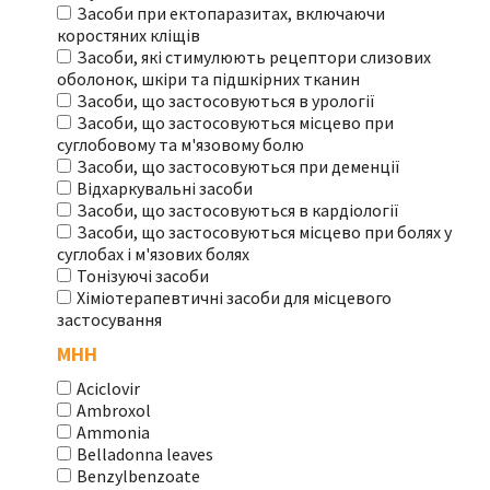
Засоби при ектопаразитах, включаючи
коростяних кліщів
Засоби, які стимулюють рецептори слизових
оболонок, шкіри та підшкірних тканин
Засоби, що застосовуються в урології
Засоби, що застосовуються місцево при
суглобовому та м'язовому болю
Засоби, що застосовуються при деменції
Відхаркувальні засоби
Засоби, що застосовуються в кардіології
Засоби, що застосовуються місцево при болях у
суглобах і м'язових болях
Тонізуючі засоби
Хіміотерапевтичні засоби для місцевого
застосування
МНН
Aciclovir
Ambroxol
Ammonia
Belladonna leaves
Benzylbenzoate