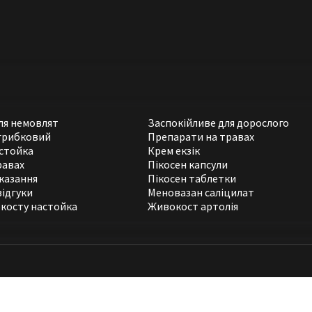
для немовлят
Заспокійливе для дорослого
грибковий
Препарати на травах
стойка
Крем екзік
равах
Пікосен капсули
казання
Пікосен таблетки
відгуки
Меновазан саліцилат
косту настойка
Живокост артолія