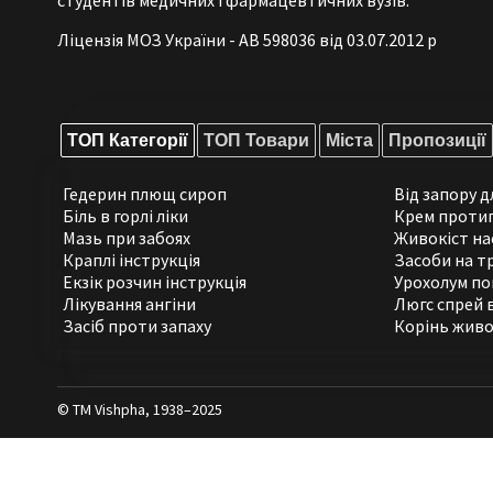
Ліцензія МОЗ України - АВ 598036 від 03.07.2012 р
ТОП Категорії
ТОП Товари
Міста
Пропозиції
Гедерин плющ сироп
Від запору 
Біль в горлі ліки
Крем проти
Мазь при забоях
Живокіст на
Краплі інструкція
Засоби на т
Екзік розчин інструкція
Урохолум по
Лікування ангіни
Люгс спрей 
Засіб проти запаху
Корінь живо
© ТМ Vishpha, 1938–2025