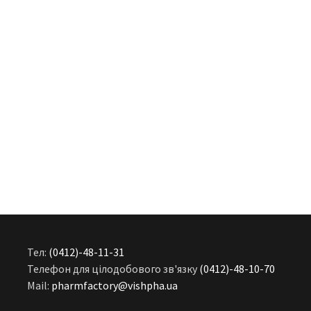
Тел:
(0412)-48-11-31
Телефон для цілодобового зв'язку
(0412)-48-10-70
Mail:
pharmfactory@vishpha.ua