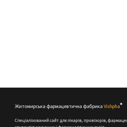
®
Житомирська фармацевтична фабрика
Vishpha
Спеціалізований сайт для лікарів, провізорів, фармаце
студентів медичних і фармацевтичних вузів.