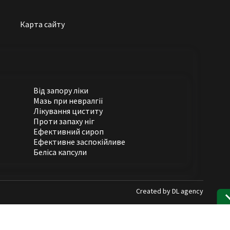
Карта сайту
Від запору ліки
Мазь при невралгії
Лікування циститу
Проти запаху ніг
Ефективний сироп
Ефективне заспокійливе
Беліса капсули
Created by
DL agency