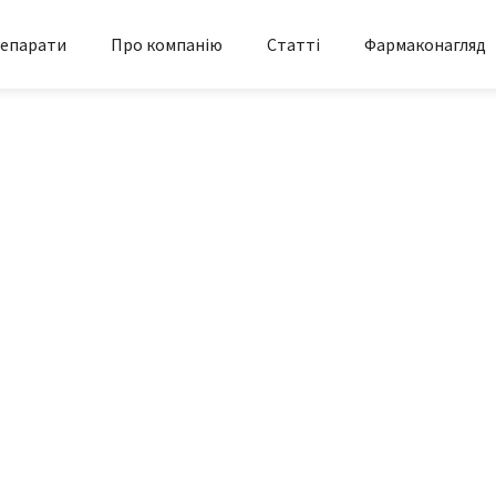
епарати
Про компанію
Статті
Фармаконагляд