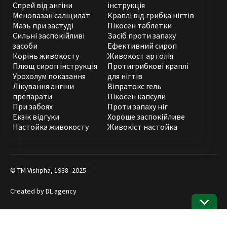
Спрей від ангіни
інструкція
Меновазан саліцилат
Краплі від грибка нігтів
Мазь при застуді
Пікосен таблетки
Сильні заспокійливі
Засіб проти запаху
засоби
Ефективний сироп
Корінь живокосту
Живокост артолія
Плющ сироп інструкція
Протигрибкові краплі
Урохолум показання
для нігтів
Лікування ангіни
Віпратокс гель
препарати
Пікосен капсули
При забоях
Проти запаху ніг
Екзік відгуки
Хороше заспокійливе
Настойка живокосту
Живокіст настойка
© ТМ Vishpha, 1938–2025
Created by
DL agency