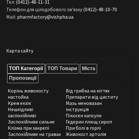
Тел:
(0412)-48-11-31
Телефон для цілодобового зв'язку
(0412)-48-10-70
Mail:
pharmfactory@vishpha.ua
Карта сайту
ТОП Категорії
ТОП Товари
Міста
Пропозиції
Корінь живокосту
Від грибка на нігтях
настойка
Препарати від циститу
Крем екзік
Мазь меновазан
Нешкідливі
інструкція
заспокійливі
Пікосен капсули
Заспокійливе сильне
Гедерин плющ сироп
Клізма при закрепі
При болі в горлі
Заспокійливе на травах
Живокост артолія