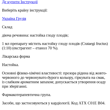
Де купити
Iнструкції
Виберіть країну інструкції:
Україна
Грузія
Склад
діюча речовина
: настойка глоду плодів;
1 мл препарату містить настойку глоду плодів
(
Crataegi
fructus
)
(1:10) (екстрагент – етанол 70 %).
Лікарська форма
Настойка.
Основні фізико-хімічні властивості:
прозора рідина від жовто-
червоного до червонувато-бурого кольору, гіркувата на смак,
із слабким ароматним запахом; допускається утворення осаду
при зберіганні.
Фармакотерапевтична група
.
Засоби, що застосовуються у кардіології. Код АТХ C01E B04.