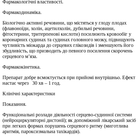
Фармакологічні властивості.
Фармакодинаміка.
Біологічно активні речовини, що містяться у глоду плодах
(флавоноїди, холін, ацетилхолін, дубильні речовини,
фітостерини, тритерпенові кислоти) посилюють кровообіг у
коронарних судинах та судинах головного мозку, підвищують
чутливість міокарда до серцевих глікозидів і зменшують його
збудливість, що призводить до певного посилення скорочень
серцевого м’яза.
Фармакокінетика.
Препарат добре всмоктується при прийомі внутрішньо. Ефект
настає через 30 хв – 1 год.
Клінічні характеристики
Показання.
Функціональні розлади діяльності серцево-судинної системи
(нейроциркуляторні дистонії); як допоміжний лікарський засіб
при легких формах порушень серцевого ритму (миготлива
аритмія, пароксизмальна тахікардія).