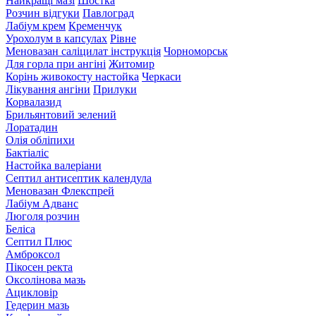
Найкращі мазі
Шостка
Розчин відгуки
Павлоград
Лабіум крем
Кременчук
Урохолум в капсулах
Рівне
Меновазан саліцилат інструкція
Чорноморськ
Для горла при ангіні
Житомир
Корінь живокосту настойка
Черкаси
Лікування ангіни
Прилуки
Корвалазид
Брильянтовий зелений
Лоратадин
Олія обліпихи
Бактіаліс
Настойка валеріани
Септил антисептик календула
Меновазан Флекспрей
Лабіум Адванс
Люголя розчин
Беліса
Септил Плюс
Амброксол
Пікосен ректа
Оксолінова мазь
Ацикловір
Гедерин мазь