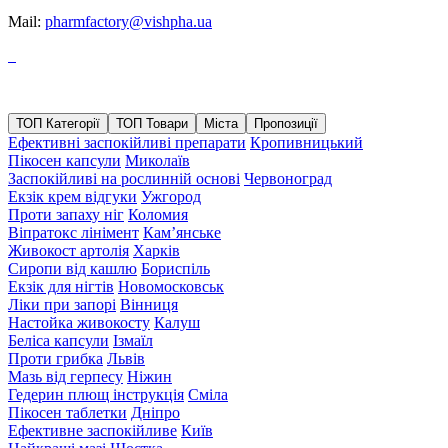
Mail:
pharmfactory@vishpha.ua
Карта сайту
ТОП Категорії
ТОП Товари
Міста
Пропозиції
Ефективні заспокійливі препарати
Кропивницький
Пікосен капсули
Миколаїв
Заспокійливі на рослинній основі
Червоноград
Екзік крем відгуки
Ужгород
Проти запаху ніг
Коломия
Віпратокс лінімент
Кам’янське
Живокост артолія
Харків
Сиропи від кашлю
Бориспіль
Екзік для нігтів
Новомосковськ
Ліки при запорі
Вінниця
Настойка живокосту
Калуш
Беліса капсули
Ізмаїл
Проти грибка
Львів
Мазь від герпесу
Ніжин
Гедерин плющ інструкція
Сміла
Пікосен таблетки
Дніпро
Ефективне заспокійливе
Київ