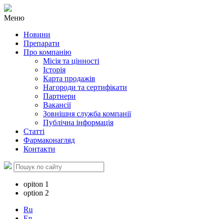
Меню
Новини
Препарати
Про компанію
Місія та цінності
Історія
Карта продажів
Нагороди та сертифікати
Партнери
Вакансії
Зовнішня служба компанії
Публічна інформація
Статті
Фармаконагляд
Контакти
opiton 1
option 2
Ru
En