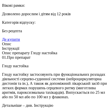
Вікові рамки:
Дозволено дорослим і дітям від 12 років
Категорія відпуску:
Без рецепта
Де купити
Опис
Інструкції
Опис препарату Глоду настойка
01.
Про препарат
Глоду настойка
Глоду настойку застосовують при функціональних розладах
діяльності серцево-судинної системи (нейроциркуляторна
дистонія та ін.), А також як допоміжний лікарський засіб при
легких формах порушень серцевого ритму (миготлива
аритмія, пароксизмальна тахікардія). Випускається по 25 мл
або по 50 мл або по 100 мл у флаконах.
Детальніше – див. Інструкцію