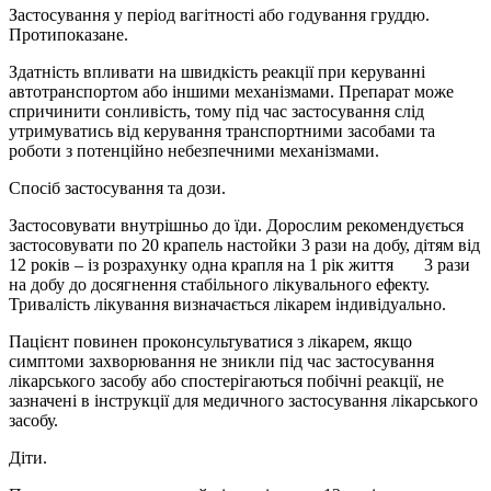
Застосування у період вагітності або годування груддю.
Протипоказане.
Здатність впливати на швидкість реакції при керуванні
автотранспортом або іншими механізмами.
Препарат може
спричинити сонливість, тому під час застосування слід
утримуватись від керування транспортними засобами та
роботи з потенційно небезпечними механізмами.
Спосіб застосування та дози.
Застосовувати внутрішньо до їди. Дорослим рекомендується
застосовувати по 20 крапель настойки 3 рази на добу, дітям від
12 років – із розрахунку одна крапля на 1 рік життя 3 рази
на добу до досягнення стабільного лікувального ефекту.
Тривалість лікування визначається лікарем індивідуально.
Пацієнт повинен проконсультуватися з лікарем, якщо
симптоми захворювання не зникли під час застосування
лікарського засобу або спостерігаються побічні реакції, не
зазначені в інструкції для медичного застосування лікарського
засобу.
Діти.