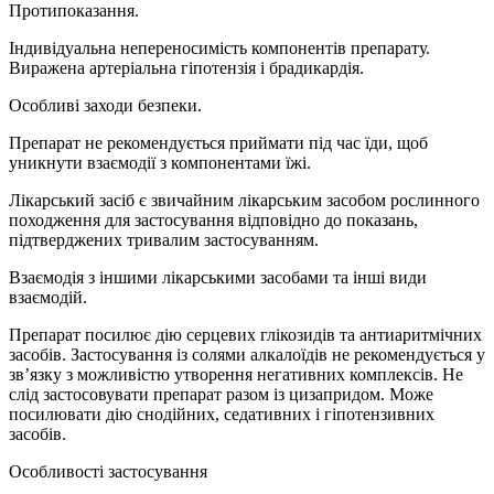
Протипоказання.
Індивідуальна непереносимість компонентів препарату.
Виражена артеріальна гіпотензія і брадикардія.
Особливі заходи безпеки.
Препарат не рекомендується приймати під час їди, щоб
уникнути взаємодії з компонентами їжі.
Лікарський засіб є звичайним лікарським засобом рослинного
походження для застосування відповідно до показань,
підтверджених тривалим застосуванням.
Взаємодія з іншими лікарськими засобами та інші види
взаємодій.
Препарат посилює дію серцевих глікозидів та антиаритмічних
засобів. Застосування із солями алкалоїдів не рекомендується у
зв’язку з можливістю утворення негативних комплексів. Не
слід застосовувати препарат разом із цизапридом. Може
посилювати дію снодійних, седативних і гіпотензивних
засобів.
Особливості застосування