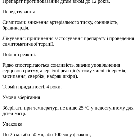
Препарат протипоказаний дітям віком до 12 років.
Передозування.
Симптоми:
зниження артеріального тиску, сонливість,
брадикардія.
Лікування:
припинення застосування препарату і проведення
симптоматичної терапії.
Побічні реакції.
Рідко спостерігаються сонливість, значне уповільнення
серцевого ритму, алергічні реакції (у тому числі гіперемія,
висипання, свербіж, набряк шкіри).
Термін придатності.
4 роки.
Умови зберігання
Зберігати при температурі не вище 25 ºС у недоступному для
дітей місці.
Упаковка
По 25 мл або 50 мл, або 100 мл у флаконі;