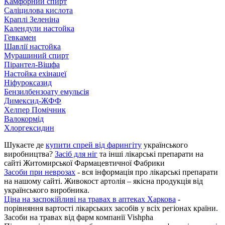
Камфорний спирт
Саліцилова кислота
Краплі Зеленіна
Календули настойка
Гевкамен
Шавлії настойка
Мурашиний спирт
Пірантел-Вішфа
Настойка ехінацеї
Ніфуроксазид
Бензилбензоату емульсія
Димексид-ЖФФ
Хелпер Помічник
Валокормід
Хлоргексидин
Шукаєте де
купити спрей від фарингіту
українського
виробництва?
Засіб для ніг
та інші лікарські препарати на
сайті Житомирської Фармацевтичної Фабрики
Засоби при неврозах
- вся інформація про лікарські препарати
на нашому сайті. Живокост артолія – якісна продукція від
українського виробника.
Ціна на заспокійливі на травах в аптеках Харкова
-
порівняння вартості лікарських засобів у всіх регіонах країни.
Засоби на травах від фарм компанії Vishpha