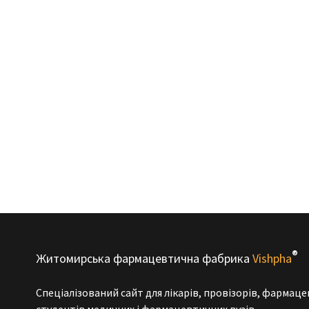
®
Житомирська фармацевтична фабрика
Vishpha
Спеціалізований сайт для лікарів, провізорів, фармаце
студентів медичних і фармацевтичних вузів.