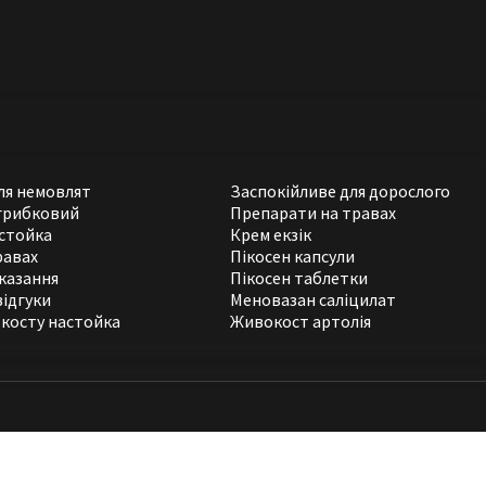
для немовлят
Заспокійливе для дорослого
грибковий
Препарати на травах
стойка
Крем екзік
равах
Пікосен капсули
казання
Пікосен таблетки
відгуки
Меновазан саліцилат
косту настойка
Живокост артолія