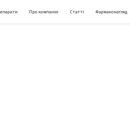
епарати
Про компанію
Статті
Фармаконагляд