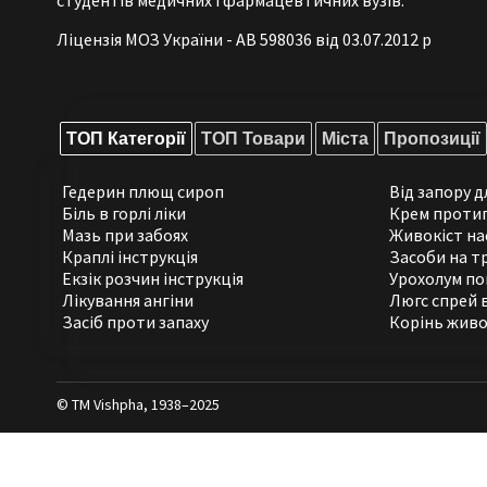
Ліцензія МОЗ України - АВ 598036 від 03.07.2012 р
ТОП Категорії
ТОП Товари
Міста
Пропозиції
Гедерин плющ сироп
Від запору 
Біль в горлі ліки
Крем проти
Мазь при забоях
Живокіст на
Краплі інструкція
Засоби на т
Екзік розчин інструкція
Урохолум по
Лікування ангіни
Люгс спрей 
Засіб проти запаху
Корінь живо
© ТМ Vishpha, 1938–2025