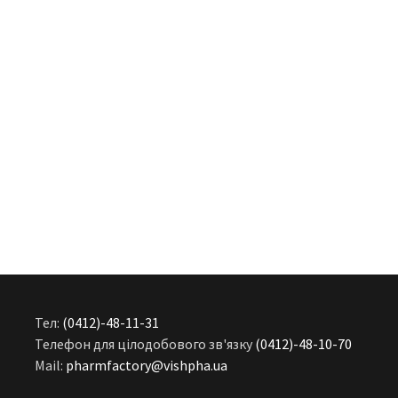
Тел:
(0412)-48-11-31
Телефон для цілодобового зв'язку
(0412)-48-10-70
Mail:
pharmfactory@vishpha.ua