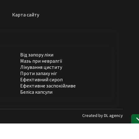
Карта сайту
Від запору ліки
Мазь при невралгії
Лікування циститу
Проти запаху ніг
Ефективний сироп
Ефективне заспокійливе
Беліса капсули
Created by
DL agency