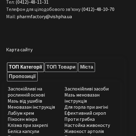
Тел:
(0412)-48-11-31
Телефон для цілодобового зв'язку
(0412)-48-10-70
Mail:
pharmfactory@vishpha.ua
Карта сайту
ТОП Категорії
ТОП Товари
Міста
Пропозиції
Заспокійливі на
Заспокійливі засоби
рослинній основі
Мазь меновазан
Мазь від ушибів
інструкція
Меновазан інструкція
Для горла при ангіні
Лабіум крем
Ефективний сироп
Пікосен мікра
Проти грибка
Клізма при закрепі
Настойка живокосту
Беліса капсули
Живокост артолія