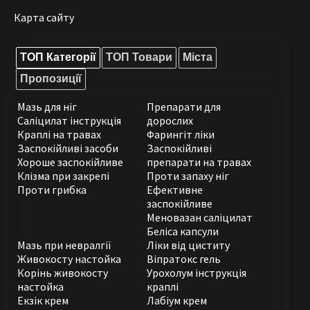
Карта сайту
ТОП Категорії
ТОП Товари
Міста
Пропозиції
Мазь для ніг
Препарати для
Саліцилат інструкція
дорослих
Краплі на травах
Фарингіт ліки
Заспокійливі засоби
Заспокійливі
Хороше заспокійливе
препарати на травах
Клізма при закрепі
Проти запаху ніг
Проти грибка
Ефективне
заспокійливе
Меновазан саліцилат
Беліса капсули
Мазь при невралгії
Ліки від циститу
Живокосту настойка
Віпратокс гель
Корінь живокосту
Урохолум інструкція
настойка
краплі
Екзік крем
Лабіум крем