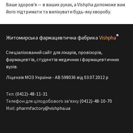
Ваше здоров’я — в ваших руках, а Vishpha допоможе вам
його підтримати та вилікувати будь-яку хворобу.
®
Житомирська фармацевтична фабрика
Vishpha
Спеціалізований сайт для лікарів, провізорів,
фармацевтів, студентів медичних і фармацевтичних
вузів.
Ліцензія МОЗ України - АВ 598036 від 03.07.2012 р
Тел:
(0412)-48-11-31
Телефон для цілодобового зв'язку
(0412)-48-10-70
Mail:
pharmfactory@vishpha.ua