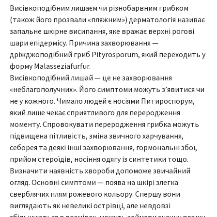
Висівкоподібним лишаєм чи різнобарвним грибком
(також його прозвали «пляжним») дерматологія називає
запальне шкірне висипання, яке вражає верхні рогові
шари епідермісу. Причина захворювання —
дріжджоподібний гриб Pityrosporum, який переходить у
форму Malasseziafurfur.
Висівкоподібний лишай — це не захворювання
«неблагополучних». Його симптоми можуть з’явитися чи
не у кожного. Чимало людей є носіями Питироспорум,
який лише чекає сприятливого для переродження
моменту. Спровокувати переродження грибка можуть
підвищена пітливість, зміна звичного харчування,
себорея та деякі інші захворювання, гормональні збої,
прийом стероїдів, носіння одягу із синтетики тощо.
Визначити наявність хвороби допоможе звичайний
огляд. Основні симптоми — поява на шкірі злегка
сверблячих плям рожевого кольору. Спершу вони
виглядають як невеликі острівці, але невдовзі