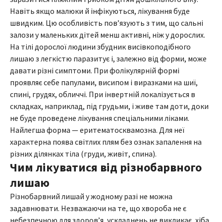
Навіть якщо малюки й інфікуються, лікування буде
швидким. Цю особливість пов’язують з тим, що сальні
залози у маленьких дітей менш активні, ніж у дорослих.
На тілі дорослої людини збудник висівкоподібного
лишаю з легкістю паразитує і, залежно від форми, може
давати різні симптоми. При фолікулярній формі
проявляє себе папулами, висипом і виразками на шиї,
спині, грудях, обличчі. При інвертній локалізується в
складках, наприклад, під грудьми, і живе там доти, доки
не буде проведене лікування спеціальними ліками.
Найлегша форма — еритематосквамозна. Для неї
характерна поява світлих плям без ознак запалення на
різних ділянках тіла (груди, живіт, спина).
Чим лікуватися від різнобарвного
лишаю
Різнобарвний лишай у жодному разі не можна
задавнювати. Незважаючи на те, що хвороба не є
небезпечною для здоров’я, ускладнень не викликає, хіба