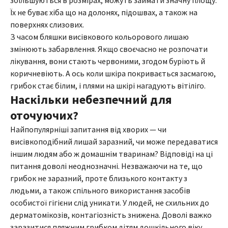
збільшуються в розмірах, можуть займати значну площу.
Їх не буває хіба що на долонях, підошвах, а також на
поверхнях слизових.
З часом бляшки висівкового кольорового лишаю
змінюють забарвлення. Якщо своєчасно не розпочати
лікування, вони стають червоними, згодом буріють й
коричневіють. А ось коли шкіра покривається засмагою,
грибок стає білим, і плями на шкірі нагадують вітіліго.
Наскільки небезпечний для
оточуючих?
Найпопулярніші запитання від хворих — чи
висівкоподібний лишай заразний, чи може передаватися
іншим людям або ж домашнім тваринам? Відповіді на ці
питання доволі неоднозначні. Незважаючи на те, що
грибок не заразний, проте близького контакту з
людьми, а також спільного використання засобів
особистої гігієни слід уникати. У людей, не схильних до
дерматомікозів, контагіозність знижена. Доволі важко
заразитися пляжним грибком дітям дошкільного віку.