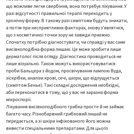
що можливе легке свербіння, вона потребує лікування. У
разі відсутності правильної терапії переходить у
хронічну форму. В такому разі симптоми будуть зникати,
а потім при несприятливих факторах, знову з’являтися,
що з косметичної точки зору не завжди приємно.
Спочатку потрібно діагностувати, чи справді у вас саме
висівкоподібна форма лишаю. Це може зробити лише
дерматолог після огляду. Діагностика проводиться не
лише візуально. Також можуть використовуватися
проби Бальцера з йодом, просвічування лампою Вуда,
зіскрібки, аналізи крові, сечі, шкіри, що відлущується
(симптом Бенье). Такі складні дослідження необхідні,
аби переконатися в тому, що у вас не заразна форма
мікроспорії.
Лікування висівкоподібного грибка просте й не займає
багато часу. Різнобарвний грибковий лишай не
передається, а зі шкіри інфікованого його можна
вивести спеціальними препаратами. Для цього