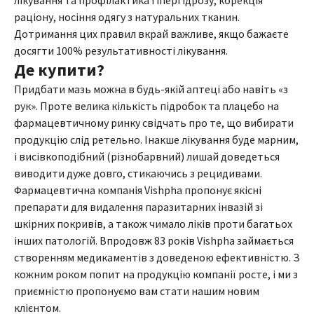
лікування та профілактика гіпергідрозу, корекція
раціону, носіння одягу з натуральних тканин.
Дотримання цих правил вкрай важливе, якщо бажаєте
досягти 100% результативності лікування.
Де купити?
Придбати мазь можна в будь-якій аптеці або навіть «з
рук». Проте велика кількість підробок та плацебо на
фармацевтичному ринку свідчать про те, що вибирати
продукцію слід ретельно. Інакше лікування буде марним,
і висівкоподібний (різнобарвний) лишай доведеться
виводити дуже довго, стикаючись з рецидивами.
Фармацевтична компанія Vishpha пропонує якісні
препарати для видалення паразитарних інвазій зі
шкірних покривів, а також чимало ліків проти багатьох
інших патологій. Впродовж 83 років Vishpha займається
створенням медикаментів з доведеною ефективністю. З
кожним роком попит на продукцію компанії росте, і ми з
приємністю пропонуємо вам стати нашим новим
клієнтом.