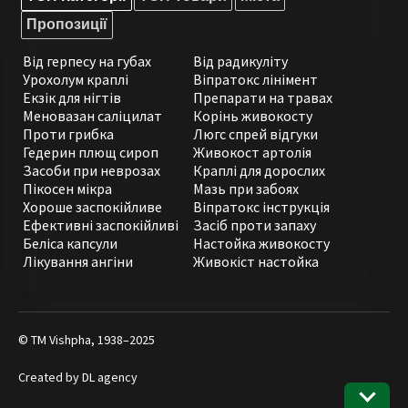
Пропозиції
Від герпесу на губах
Від радикуліту
Урохолум краплі
Віпратокс лінімент
Екзік для нігтів
Препарати на травах
Меновазан саліцилат
Корінь живокосту
Проти грибка
Люгс спрей відгуки
Гедерин плющ сироп
Живокост артолія
Засоби при неврозах
Краплі для дорослих
Пікосен мікра
Мазь при забоях
Хороше заспокійливе
Віпратокс інструкція
Ефективні заспокійливі
Засіб проти запаху
Беліса капсули
Настойка живокосту
Лікування ангіни
Живокіст настойка
© ТМ Vishpha, 1938–2025
Created by
DL agency