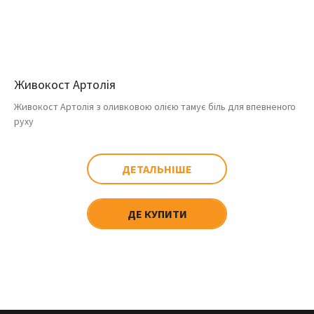
Живокост Артолія
Живокост Артолія з оливковою олією тамує біль для впевненого
руху
ДЕТАЛЬНІШЕ
ДЕ КУПИТИ