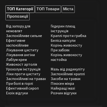
ТОП Категорії
ТОП Товари
Міста
Пропозиції
Від запору для
Гедерин плющ
немовлят
інструкція
Заспокійливе сильне
Краплі проти грибка
Ефективне
Беліса капсули
заспокійливе
Корінь живокосту
Лікування циститу
При забоях
Лікування ангіни
Корінь живокосту
Лабіум крем
настойка
Живокост артолія
Урохолум інструкція
Мазь від радикуліту
Ліки проти циститу
Заспокійливі краплі
Заспокійливі на травах
Засоби на травах
При болі в горлі
Пікосен мікра
Ефективний сироп
Найкращі мазі
Екзік відгуки
Розчин відгуки