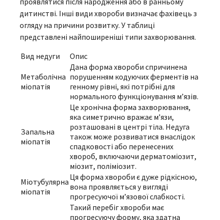
проявлятися після народження або в ранньому
дитинстві. Інші види хвороби визначає фахівець з
огляду на причини розвитку. У таблиці
представлені найпоширеніші типи захворювання.
Вид недуги
Опис
Дана форма хвороби спричинена
Метаболічна
порушенням кодуючих ферментів на
міопатія
генному рівні, які потрібні для
нормального функціонування м’язів.
Це хронічна форма захворювання,
яка симетрично вражає м’язи,
розташовані в центрі тіла. Недуга
Запальна
також може розвиватися внаслідок
міопатія
спадковості або перенесених
хвороб, включаючи дерматоміозит,
міозит, поліміозит.
Ця форма хвороби є дуже рідкісною,
Міотубулярна
вона проявляється у вигляді
міопатія
прогресуючої м’язової слабкості.
Такий перебіг хвороби має
прогресуючу форму, яка здатна