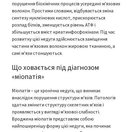
порушення біохімічних процесів усередині м’язових
волокон. Простими словами, відбувається зміна
синтезу нуклеїнових кислот, прискорюється
розпад білків, зменшується рівень АТФ і
збільшується вміст креатинфосфокінази. Під час
розвитку цієї недуги здійснюється заміщення
частини м’язових волокон жировою тканиною, а
самі м’язи стоншуються.
Що ховається під діагнозом
«міопатія»
Міопатія – це хронічна недуга, що виникає
внаслідок порушення структури м’язів. Патологія
здатна змінити структуру скелетних м’язів і
проявляється у вигляді м’язової слабкості.
Вроджена міопатія представляє собою
найпоширенішу форму цієї недуги, яка починає