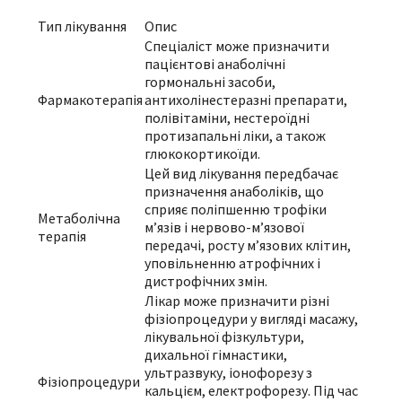
Тип лікування
Опис
Спеціаліст може призначити
пацієнтові анаболічні
гормональні засоби,
Фармакотерапія
антихолінестеразні препарати,
полівітаміни, нестероїдні
протизапальні ліки, а також
глюкокортикоїди.
Цей вид лікування передбачає
призначення анаболіків, що
сприяє поліпшенню трофіки
Метаболічна
м’язів і нервово-м’язової
терапія
передачі, росту м’язових клітин,
уповільненню атрофічних і
дистрофічних змін.
Лікар може призначити різні
фізіопроцедури у вигляді масажу,
лікувальної фізкультури,
дихальної гімнастики,
ультразвуку, іонофорезу з
Фізіопроцедури
кальцієм, електрофорезу. Під час