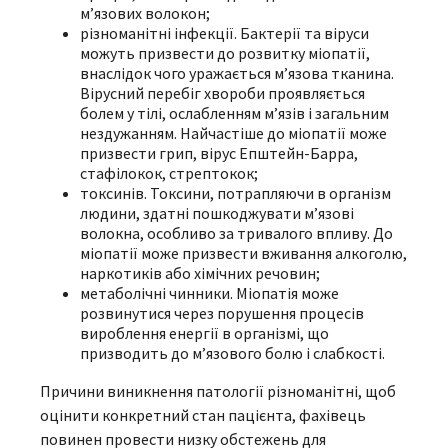
м’язових волокон;
різноманітні інфекції. Бактерії та віруси
можуть призвести до розвитку міопатії,
внаслідок чого уражається м’язова тканина.
Вірусний перебіг хвороби проявляється
болем у тілі, ослабленням м’язів і загальним
нездужанням. Найчастіше до міопатії може
призвести грип, вірус Епштейн-Барра,
стафілокок, стрептокок;
токсинів. Токсини, потрапляючи в організм
людини, здатні пошкоджувати м’язові
волокна, особливо за тривалого впливу. До
міопатії може призвести вживання алкоголю,
наркотиків або хімічних речовин;
метаболічні чинники. Міопатія може
розвинутися через порушення процесів
вироблення енергії в організмі, що
призводить до м’язового болю і слабкості.
Причини виникнення патології різноманітні, щоб
оцінити конкретний стан пацієнта, фахівець
повинен провести низку обстежень для