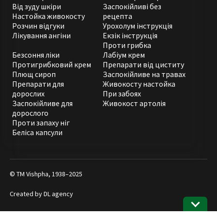
Від зуду шкіри
Заспокійливі без
Настойка живокосту
рецепта
Розчин відгуки
Урохолум інструкція
Лікування ангіни
Екзік інструкція
Проти грибка
Безсоння ліки
Лабіум крем
Протигрибковий крем
Препарати від циститу
Плющ сироп
Заспокійливе на травах
Препарати для
Живокосту настойка
дорослих
При забоях
Заспокійливе для
Живокост артолія
дорослого
Проти запаху ніг
Беліса капсули
© ТМ Vishpha, 1938–2025
Created by
DL agency