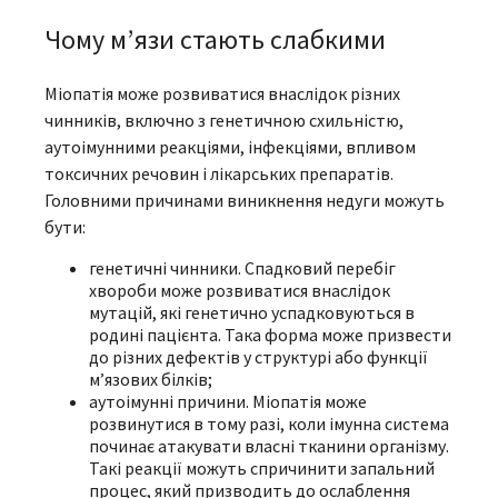
Чому м’язи стають слабкими
Міопатія може розвиватися внаслідок різних
чинників, включно з генетичною схильністю,
аутоімунними реакціями, інфекціями, впливом
токсичних речовин і лікарських препаратів.
Головними причинами виникнення недуги можуть
бути:
генетичні чинники. Спадковий перебіг
хвороби може розвиватися внаслідок
мутацій, які генетично успадковуються в
родині пацієнта. Така форма може призвести
до різних дефектів у структурі або функції
м’язових білків;
аутоімунні причини. Міопатія може
розвинутися в тому разі, коли імунна система
починає атакувати власні тканини організму.
Такі реакції можуть спричинити запальний
процес, який призводить до ослаблення