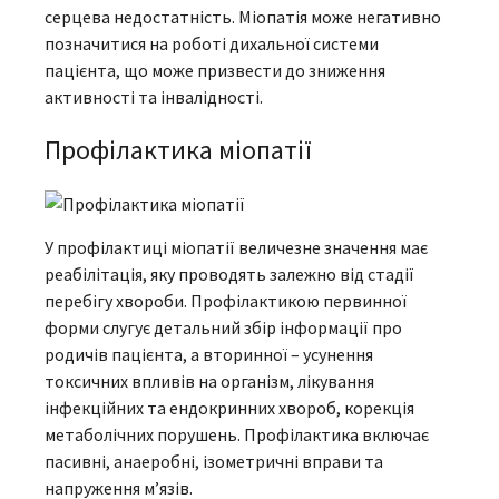
серцева недостатність. Міопатія може негативно
позначитися на роботі дихальної системи
пацієнта, що може призвести до зниження
активності та інвалідності.
Профілактика міопатії
У профілактиці міопатії величезне значення має
реабілітація, яку проводять залежно від стадії
перебігу хвороби. Профілактикою первинної
форми слугує детальний збір інформації про
родичів пацієнта, а вторинної – усунення
токсичних впливів на організм, лікування
інфекційних та ендокринних хвороб, корекція
метаболічних порушень. Профілактика включає
пасивні, анаеробні, ізометричні вправи та
напруження м’язів.