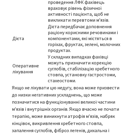
проведення ЛФК фахівець
враховує рівень фізичної
активності пацієнта, щоб не
викликати перевтоми м’язів.
Дієта передбачає доповнення
раціону корисними речовинами і
Дієта
компонентами, які містяться в
горіхах, фруктах, зелені, молочних
продуктах.
У складних випадках фахівці
можуть призначити корекцію
Оперативне
суглобів, стабілізацію хребетного
лікування
стовпа, установку гастростоми,
стахеостоми.
Якщо не лікувати цю недугу, вона може призвести
до низки негативних ускладнень, що може
позначитися на функціонуванні великої частини
м’язів і внутрішніх органів. Якщо вчасно не почати
терапію, може виникнути атрофія м’язів, набряк
кінцівок, викривлення хребетного стовпа,
запалення суглобів, фіброз легенів, дихальна і