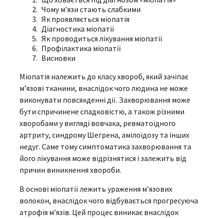
Чому м’язи стають слабкими
Як проявляється міопатія
Діагностика міопатії
Як проводиться лікування міопатії
Профілактика міопатії
Висновки
Міопатія належить до класу хвороб, який зачіпає
м’язові тканини, внаслідок чого людина не може
виконувати повсякденні дії. Захворювання може
бути спричинене спадковістю, а також різними
хворобами у вигляді вовчака, ревматоїдного
артриту, синдрому Шегрена, амілоїдозу та інших
недуг. Саме тому симптоматика захворювання та
його лікування може відрізнятися і залежить від
причин виникнення хвороби.
В основі міопатії лежить ураження м’язових
волокон, внаслідок чого відбувається прогресуюча
атрофія м’язів. Цей процес виникає внаслідок