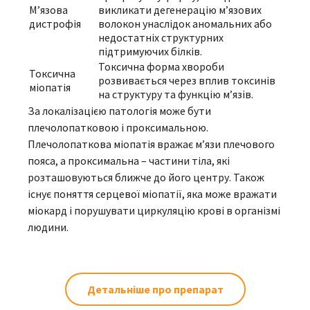
М’язова
викликати дегенерацію м’язових
дистрофія
волокон унаслідок аномальних або
недостатніх структурних
підтримуючих білків.
Токсична форма хвороби
Токсична
розвивається через вплив токсинів
міопатія
на структуру та функцію м’язів.
За локалізацією патологія може бути
плечолопатковою і проксимальною.
Плечолопаткова міопатія вражає м’язи плечового
пояса, а проксимальна – частини тіла, які
розташовуються ближче до його центру. Також
існує поняття серцевої міопатії, яка може вражати
міокард і порушувати циркуляцію крові в організмі
людини.
Детальніше про препарат