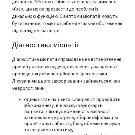
диханням. М’язова слабкість впливає на дихальні
м’язи, що може призвести до проблем із
дихальною функцією. Симптоми міопатії можуть
бути різними, тому потрібне детальне обстеження
під наглядом фахівців.
Діагностика міопатії
Діагностика міопатії спрямована на встановлення
причин розвитку недуги, виявлення ускладнень і
проведення диференційованої діагностики.
Лікуванням цього захворювання займається лікар
невролог, який:
оцінює стан пацієнта. Спеціаліст проводить
збір анамнезу, він вислуховує скарги
пацієнта, з’ясовує можливість наявності
захворювань у родичів, збирає інформацію
про м’язову слабкість, біль, обмеження рухів
та іншу симптоматику;