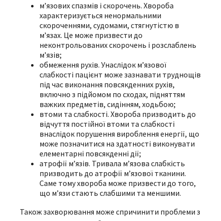
м’язових спазмів і скорочень. Хвороба
характеризується ненормальними
скороченнями, судомами, стягнутістю в
м’язах. Це може призвести до
неконтрольованих скорочень і розслаблень
м’язів;
обмеження рухів. Унаслідок м’язової
слабкості пацієнт може зазнавати труднощів
під час виконання повсякденних рухів,
включно з підйомом по сходах, підняттям
важких предметів, сидінням, ходьбою;
втоми та слабкості. Хвороба призводить до
відчуття постійної втоми та слабкості
внаслідок порушення вироблення енергії, що
може позначитися на здатності виконувати
елементарні повсякденні дії;
атрофії м’язів. Тривала м’язова слабкість
призводить до атрофії м’язової тканини.
Саме тому хвороба може призвести до того,
що м’язи стають слабшими та меншими.
Також захворювання може спричинити проблеми з