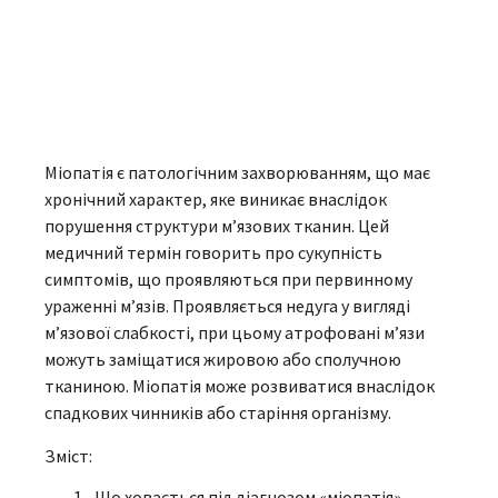
Міопатія є патологічним захворюванням, що має
хронічний характер, яке виникає внаслідок
порушення структури м’язових тканин. Цей
медичний термін говорить про сукупність
симптомів, що проявляються при первинному
ураженні м’язів. Проявляється недуга у вигляді
м’язової слабкості, при цьому атрофовані м’язи
можуть заміщатися жировою або сполучною
тканиною. Міопатія може розвиватися внаслідок
спадкових чинників або старіння організму.
Зміст:
Що ховається під діагнозом «міопатія»