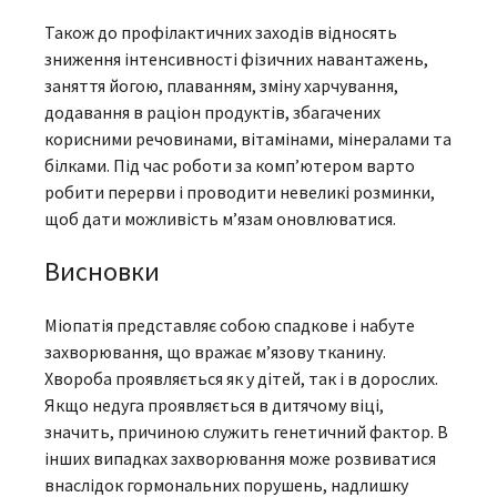
Також до профілактичних заходів відносять
зниження інтенсивності фізичних навантажень,
заняття йогою, плаванням, зміну харчування,
додавання в раціон продуктів, збагачених
корисними речовинами, вітамінами, мінералами та
білками. Під час роботи за комп’ютером варто
робити перерви і проводити невеликі розминки,
щоб дати можливість м’язам оновлюватися.
Висновки
Міопатія представляє собою спадкове і набуте
захворювання, що вражає м’язову тканину.
Хвороба проявляється як у дітей, так і в дорослих.
Якщо недуга проявляється в дитячому віці,
значить, причиною служить генетичний фактор. В
інших випадках захворювання може розвиватися
внаслідок гормональних порушень, надлишку