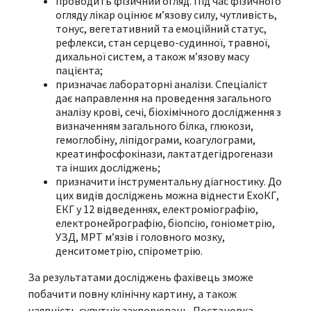
проводить фізичний огляд. Під час фізичного
огляду лікар оцінює м’язову силу, чутливість,
тонус, вегетативний та емоційний статус,
рефлекси, стан серцево-судинної, травної,
дихальної систем, а також м’язову масу
пацієнта;
призначає лабораторні аналізи. Спеціаліст
дає направлення на проведення загального
аналізу крові, сечі, біохімічного дослідження з
визначенням загального білка, глюкози,
гемоглобіну, ліпідограми, коагулограми,
креатинфосфокінази, лактатдегідрогенази
та інших досліджень;
призначити інструментальну діагностику. До
цих видів досліджень можна віднести ЕхоКГ,
ЕКГ у 12 відведеннях, електроміографію,
електронейрографію, біопсію, гоніометрію,
УЗД, МРТ м’язів і головного мозку,
денситометрію, спірометрію.
За результатами досліджень фахівець зможе
побачити повну клінічну картину, а також
наявність супутніх захворювань. Постановка