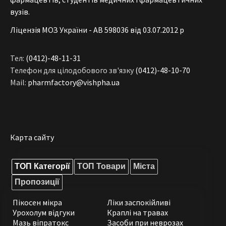
вузів.
Ліцензія МОЗ України - АВ 598036 від 03.07.2012 р
Тел:
(0412)-48-11-31
Телефон для цілодобового зв'язку
(0412)-48-10-70
Mail:
pharmfactory@vishpha.ua
Карта сайту
ТОП Категорії
ТОП Товари
Міста
Пропозиції
Пікосен мікра
Ліки заспокійливі
Урохолум відгуки
Краплі на травах
Мазь віпратокс
Засоби при неврозах