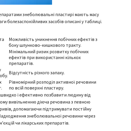
репаратами знеболювальні пластирі мають масу
аги болезаспокійливих засобів описані у таблиці.
та
Можливість уникнення побічних ефектів з
боку шлунково-кишкового тракту.
Мінімальний ризик розвитку побічних
ефектів при використанні кількох
препаратів.
у
Відсутність різкого запаху.
обу.
х
Рівномірний розподіл активної речовини
.
по всій поверхні пластиру.
 швидко і ефективно позбавити людину від
ому вивільненню діюча речовина з певною
кривів, допомагаючи підтримувати постійну
Надходження знеболювальної речовини через
н’єкцій чи лікарських препаратів.