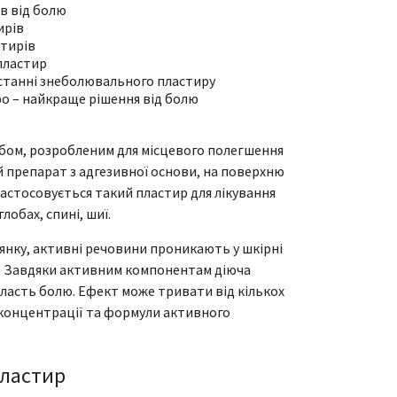
в від болю
ирів
стирів
пластир
станні знеболювального пластиру
о – найкраще рішення від болю
бом, розробленим для місцевого полегшення
 препарат з адгезивної основи, на поверхню
астосовується такий пластир для лікування
лобах, спині, шиї.
янку, активні речовини проникають у шкірні
. Завдяки активним компонентам діюча
ласть болю. Ефект може тривати від кількох
д концентрації та формули активного
ластир