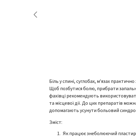
Біль у спині, суглобах, м’язах практичн
Щоб позбутися болю, прибрати запальн
фахівці рекомендують використовувати
та місцевої дії. До цих препаратів можн
допомагають усунути больовий синдром
Зміст:
Як працює знеболюючий пластир