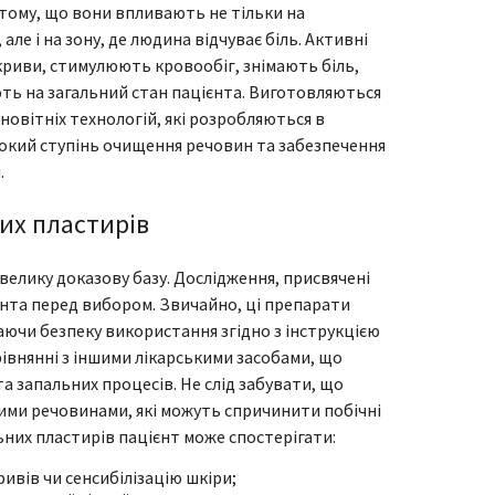
 тому, що вони впливають не тільки на
але і на зону, де людина відчуває біль. Активні
криви, стимулюють кровообіг, знімають біль,
ь на загальний стан пацієнта. Виготовляються
 новітніх технологій, які розробляються в
сокий ступінь очищення речовин та забезпечення
.
их пластирів
велику доказову базу. Дослідження, присвячені
ієнта перед вибором. Звичайно, ці препарати
аючи безпеку використання згідно з інструкцією
івнянні з іншими лікарськими засобами, що
а запальних процесів. Не слід забувати, що
ми речовинами, які можуть спричинити побічні
них пластирів пацієнт може спостерігати:
ивів чи сенсибілізацію шкіри;