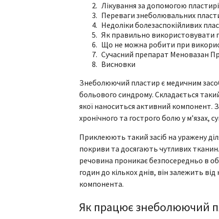
Лікування за допомогою пластирі
Переваги знеболювальних пласт
Недоліки болезаспокійливих пла
Як правильно використовувати 
Що не можна робити при викори
Сучасний препарат Меновазан Пр
Висновки
Знеболюючий пластир є медичним засо
больового синдрому. Складається такий
якої наноситься активний компонент. З
хронічного та гострого болю у м’язах, суг
Приклеюють такий засіб на уражену діл
покриви та досягають чутливих тканин
речовина проникає безпосередньо в об
годин до кількох днів, він залежить ві
компонента.
Як працює знеболюючий п