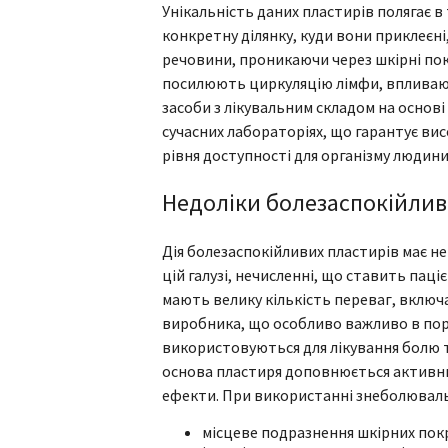
Унікальність даних пластирів полягає в
конкретну ділянку, куди вони приклеєні, 
речовини, проникаючи через шкірні по
посилюють циркуляцію лімфи, впливают
засоби з лікувальним складом на основі
сучасних лабораторіях, що гарантує ви
рівня доступності для організму людини
Недоліки болезаспокійлив
Дія болезаспокійливих пластирів має не
цій галузі, нечисленні, що ставить пац
мають велику кількість переваг, включ
виробника, що особливо важливо в пор
використовуються для лікування болю т
основа пластиря доповнюється активни
ефекти. При використанні знеболюваль
місцеве подразнення шкірних покр