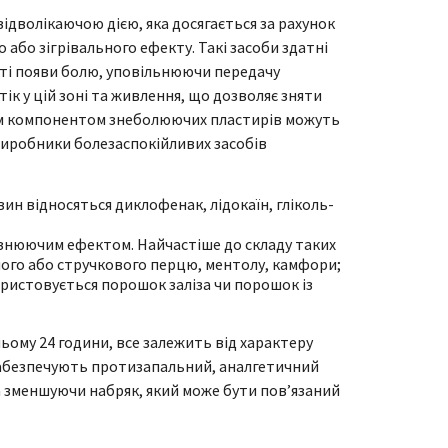
ідволікаючою дією, яка досягається за рахунок
бо зігрівального ефекту. Такі засоби здатні
сті появи болю, уповільнюючи передачу
к у цій зоні та живлення, що дозволяє зняти
чим компонентом знеболюючих пластирів можуть
виробники болезаспокійливих засобів
ин відносяться диклофенак, лідокаїн, гліколь-
знюючим ефектом. Найчастіше до складу таких
ого або стручкового перцю, ментолу, камфори;
ристовується порошок заліза чи порошок із
ьому 24 години, все залежить від характеру
 забезпечують протизапальний, аналгетичний
 та зменшуючи набряк, який може бути пов’язаний