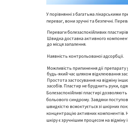
У порівнянні з багатьма лікарськими п
переваг, вони зручні та безпечні. Перев
Переваги болезаспокійливих пластирів
Швидка доставка активного компонен
до місця запалення.
Наявність контрольованої адсорбції.
Можливість припинення дії препарату 
будь-який час шляхом відклеювання зас
Простота застосування на відміну інши
засобів. Пластир не бруднить руки, одяг
Болезаспокійливі пластирі дозволяють
больового синдрому. Завдяки поступов
швидкістю всмоктується зі шкірних по
концентрацію активних компонентів. 
шкіру є зручнішим процесом на відміну і