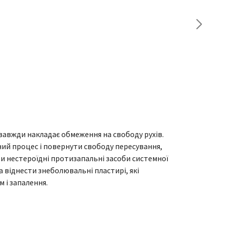
о завжди накладає обмеження на свободу рухів.
ий процес і повернути свободу пересування,
 нестероїдні протизапальні засоби системної
а віднести знеболювальні пластирі, які
 і запалення.