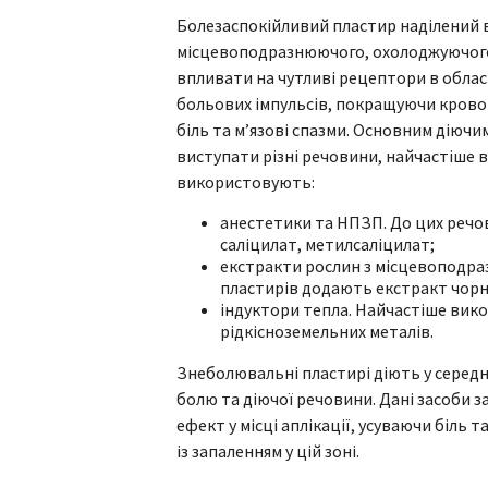
Болезаспокійливий пластир наділений в
місцевоподразнюючого, охолоджуючого а
впливати на чутливі рецептори в обла
больових імпульсів, покращуючи кровоті
біль та м’язові спазми. Основним дію
виступати різні речовини, найчастіше 
використовують:
анестетики та НПЗП. До цих речов
саліцилат, метилсаліцилат;
екстракти рослин з місцевоподра
пластирів додають екстракт чорн
індуктори тепла. Найчастіше вико
рідкісноземельних металів.
Знеболювальні пластирі діють у середн
болю та діючої речовини. Дані засоби
ефект у місці аплікації, усуваючи біль
із запаленням у цій зоні.