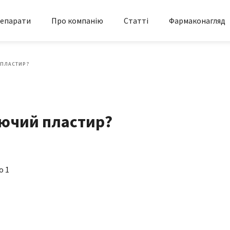
епарати
Про компанію
Статті
Фармаконагляд
 ПЛАСТИР?
юючий пластир?