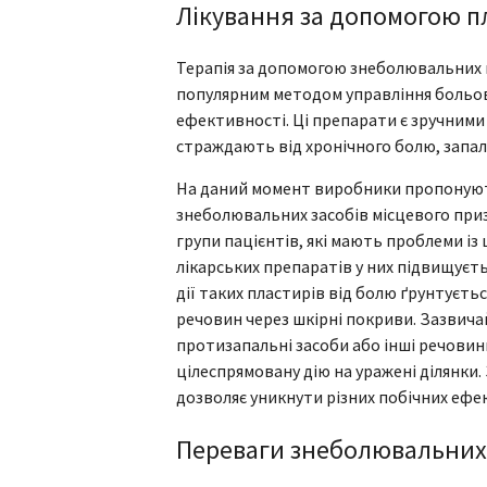
Лікування за допомогою п
Терапія за допомогою знеболювальних пл
популярним методом управління больов
ефективності. Ці препарати є зручними 
страждають від хронічного болю, запал
На даний момент виробники пропонуют
знеболювальних засобів місцевого приз
групи пацієнтів, які мають проблеми і
лікарських препаратів у них підвищуєт
дії таких пластирів від болю ґрунтуєт
речовин через шкірні покриви. Зазвичай
протизапальні засоби або інші речовин
цілеспрямовану дію на уражені ділянки
дозволяє уникнути різних побічних ефек
Переваги знеболювальних