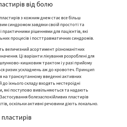
ластирів від болю
астирів з кожним днем ​​стає все більш
им синдромом завдяки своїй простоті та
і практичними рішеннями для пацієнтів, які
ьних процесів і посттравматичних синдромів.
ь величезний асортимент різноманітних
начення. Ці варіанти лікування розроблені для
з шлунково-кишковим трактом і у разі прийому
ься ризик ускладнень аж до кровотеч. Принцип
ься на транскутанному введенні активних
 до їхнього складу входять нестероїдні
и, які поступово вивільняються та надають
. Застосування болезаспокійливих пластирів
тів, оскільки активні речовини діють локально.
 пластирів