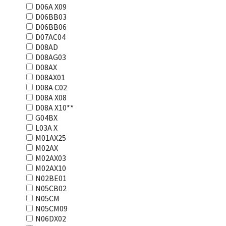
D06A X09
D06BB03
D06BB06
D07AC04
D08AD
D08AG03
D08AX
D08AX01
D08А С02
D08А Х08
D08А Х10**
G04BX
L03А Х
M01AX25
M02AX
M02AX03
M02AX10
N02BE01
N05CB02
N05CM
N05CM09
N06DX02