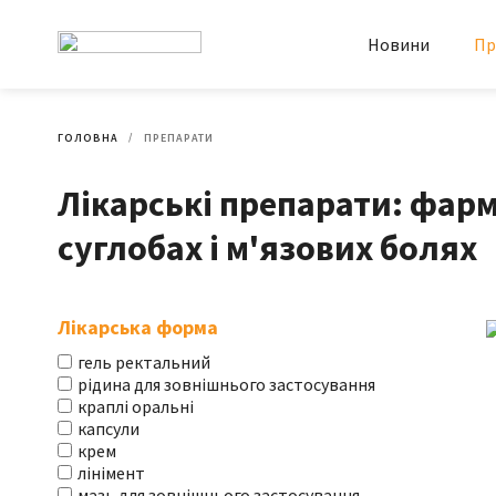
Новини
Пр
ГОЛОВНА
ПРЕПАРАТИ
Лікарські препарати: фарм
суглобах і м'язових болях
Лікарська форма
гель ректальний
рідина для зовнішнього застосування
краплі оральні
капсули
крем
лінімент
мазь для зовнішнього застосування