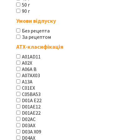
50 г
90 г
Умови відпуску
Без рецепта
За рецептом
АТХ-класифікація
A01AD11
A02X
A06A В
A07AX03
A13A
C01EX
C05BA53
D01A E22
D01AE12
D01AE22
D02AC
D03AX
D03A X09
D04AX