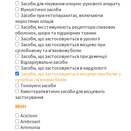
Засоби для лікування опорно-рухового апарату
Муколітичні засоби
Засоби при ектопаразитах, включаючи
коростяних кліщів
Засоби, які стимулюють рецептори слизових
оболонок, шкіри та підшкірних тканин
Засоби, що застосовуються в урології
Засоби, що застосовуються місцево при
суглобовому та м'язовому болю
Засоби, що застосовуються при деменції
Відхаркувальні засоби
Засоби, що застосовуються в кардіології
Засоби, що застосовуються місцево при болях у
суглобах і м'язових болях
Тонізуючі засоби
Хіміотерапевтичні засоби для місцевого
застосування
МНН
Aciclovir
Ambroxol
Ammonia