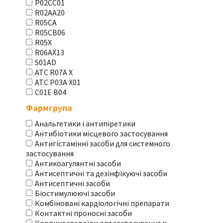
P02CC01
R02AA20
R05CA
R05CB06
R05X
R06AX13
S01AD
АТС R07A X
АТС Р03А Х01
С01Е В04
Фармгрупа
Анальгетики і антипіретики
Антибіотики місцевого застосування
Антигістамінні засоби для системного
застосування
Антикоагулянтні засоби
Антисептичні та дезінфікуючі засоби
Антисептичні засоби
Біостимулюючі засоби
Комбіновані кардіологічні препарати
Контактні проносні засоби