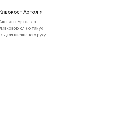
Живокост Артолія
ивокост Артолія з
ливковою олією тамує
іль для впевненого руху