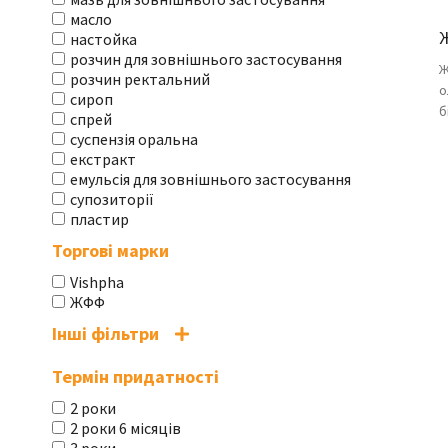
масло
настойка
розчин для зовнішнього застосування
Ж
розчин ректальний
о
сироп
б
спрей
суспензія оральна
екстракт
емульсія для зовнішнього застосування
супозиторії
пластир
Торгові марки
Vishpha
ЖФФ
Інші фільтри
Термін придатності
2 роки
2 роки 6 місяців