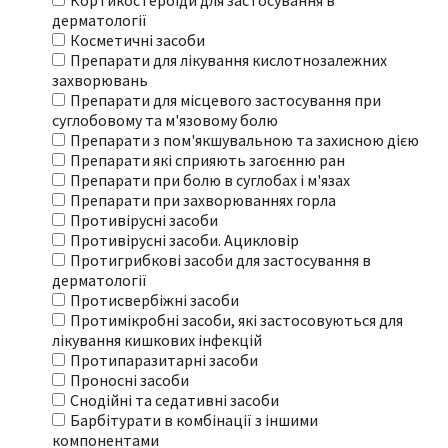
Кортикостероїди для застосування в
дерматології
Косметичні засоби
Препарати для лікування кислотнозалежних
захворювань
Препарати для місцевого застосування при
суглобовому та м'язовому болю
Препарати з пом'якшувальною та захисною дією
Препарати які сприяють загоєнню ран
Препарати при болю в суглобах і м'язах
Препарати при захворюваннях горла
Противірусні засоби
Противірусні засоби. Ацикловір
Протигрибкові засоби для застосування в
дерматології
Протисвербіжні засоби
Протимікробні засоби, які застосовуються для
лікування кишкових інфекцій
Протипаразитарні засоби
Проносні засоби
Снодійні та седативні засоби
Барбітурати в комбінації з іншими
компонентами