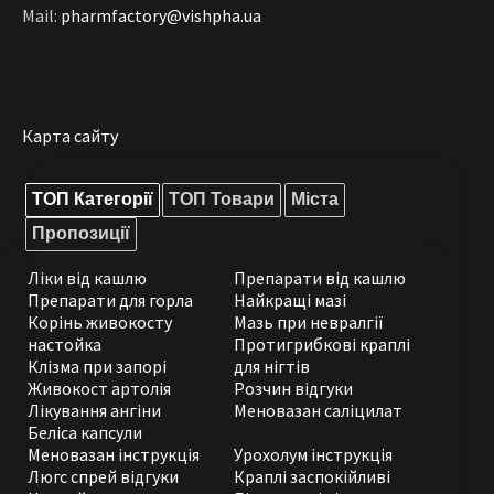
Mail:
pharmfactory@vishpha.ua
Карта сайту
ТОП Категорії
ТОП Товари
Міста
Пропозиції
Ліки від кашлю
Препарати від кашлю
Препарати для горла
Найкращі мазі
Корінь живокосту
Мазь при невралгії
настойка
Протигрибкові краплі
Клізма при запорі
для нігтів
Живокост артолія
Розчин відгуки
Лікування ангіни
Меновазан саліцилат
Беліса капсули
Меновазан інструкція
Урохолум інструкція
Люгс спрей відгуки
Краплі заспокійливі