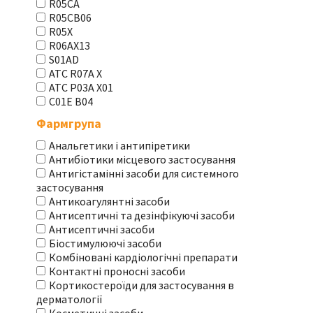
R05CA
R05CB06
R05X
R06AX13
S01AD
АТС R07A X
АТС Р03А Х01
С01Е В04
Фармгрупа
Анальгетики і антипіретики
Антибіотики місцевого застосування
Антигістамінні засоби для системного
застосування
Антикоагулянтні засоби
Антисептичні та дезінфікуючі засоби
Антисептичні засоби
Біостимулюючі засоби
Комбіновані кардіологічні препарати
Контактні проносні засоби
Кортикостероїди для застосування в
дерматології