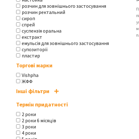
розчин для зовнішнього застосування
П
розчин ректальний
п
сироп
у
спрей
м
суспензія оральна
п
екстракт
емульсія для зовнішнього застосування
супозиторії
пластир
Торгові марки
Vishpha
ЖФФ
Інші фільтри
Термін придатності
2 роки
2 роки 6 місяців
3 роки
4 роки