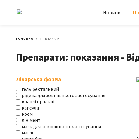
Новини
Пр
ГОЛОВНА
ПРЕПАРАТИ
Препарати: показання - Ві
Лікарська форма
гель ректальний
рідина для зовнішнього застосування
краплі оральні
капсули
крем
лінімент
мазь для зовнішнього застосування
масло
настойка