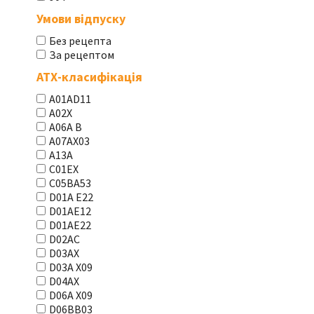
Умови відпуску
Без рецепта
За рецептом
АТХ-класифікація
A01AD11
A02X
A06A В
A07AX03
A13A
C01EX
C05BA53
D01A E22
D01AE12
D01AE22
D02AC
D03AX
D03A X09
D04AX
D06A X09
D06BB03