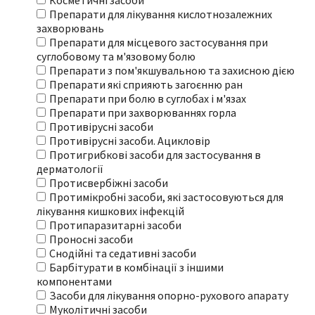
Косметичні засоби
Препарати для лікування кислотнозалежних
захворювань
Препарати для місцевого застосування при
суглобовому та м'язовому болю
Препарати з пом'якшувальною та захисною дією
Препарати які сприяють загоєнню ран
Препарати при болю в суглобах і м'язах
Препарати при захворюваннях горла
Противірусні засоби
Противірусні засоби. Ацикловір
Протигрибкові засоби для застосування в
дерматології
Протисвербіжні засоби
Протимікробні засоби, які застосовуються для
лікування кишкових інфекцій
Протипаразитарні засоби
Проносні засоби
Снодійні та седативні засоби
Барбітурати в комбінації з іншими
компонентами
Засоби для лікування опорно-рухового апарату
Муколітичні засоби