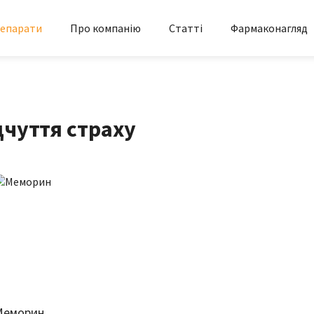
епарати
Про компанію
Статті
Фармаконагляд
дчуття страху
Меморин