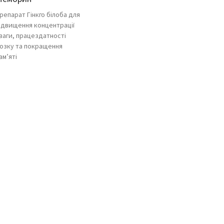
репарат Гінкго білоба для
ідвищення концентрації
ваги, працездатності
озку та покращення
ам’яті