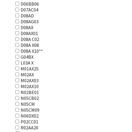
D06BB06
D07AC04
D08AD
D08AG03
D08AX
D08AX01
D08А С02
D08А Х08
D08А Х10**
G04BX
L03А Х
M01AX25
M02AX
M02AX03
M02AX10
N02BE01
N05CB02
N05CM
N05CM09
N06DX02
P02CC01
R02AA20