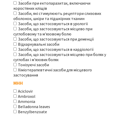
Засоби при ектопаразитах, включаючи
коростяних кліщів
Засоби, які стимулюють рецептори слизових
оболонок, шкіри та підшкірних тканин
Засоби, що застосовуються в урології
Засоби, що застосовуються місцево при
суглобовому та м'язовому болю
Засоби, що застосовуються при деменції
Відхаркувальні засоби
Засоби, що застосовуються в кардіології
Засоби, що застосовуються місцево при болях у
суглобах і м'язових болях
Тонізуючі засоби
Хіміотерапевтичні засоби для місцевого
застосування
МНН
Aciclovir
Ambroxol
Ammonia
Belladonna leaves
Benzylbenzoate