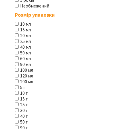
5 років
Необмежений
Розмір упаковки
10 мл
15 мл
20 мл
25 мл
40 мл
50 мл
60 мл
90 мл
100 мл
120 мл
200 мл
5 г
10 г
15 г
25 г
30 г
40 г
50 г
90 г