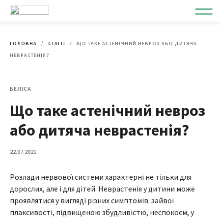
ГОЛОВНА
СТАТТІ
ЩО ТАКЕ АСТЕНІЧНИЙ НЕВРОЗ АБО ДИТЯЧА
НЕВРАСТЕНІЯ?
БЕЛІСА
Що таке астенічний невроз
або дитяча неврастенія?
22.07.2021
Розлади нервової системи характерні не тільки для
дорослих, але і для дітей. Неврастенія у дитини може
проявлятися у вигляді різних симптомів: зайвої
плаксивості, підвищеною збудливістю, неспокоєм, у