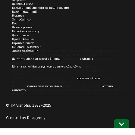
Димексид-ЖФФ
Бальзамічний лінімент (за Вишневським)
Вазелін медичний
Гевкамен
Олія обліпихи
Йод
Люголя розчин
Настойка живокосту
Ділатіл мазь
Краплі Зеленіна
Пірантел-Вішфа
Меновазан Флекспрей
Засоби від безсоння
- вся інформація про лікарські препарати на нашому сайті.
Мазі від радикуліту – якісна продукція від українського виробника.
Де купити ліки при запорі у Вінниці
? Пошук ліків,
екзік ціна
в аптеках України на
нашому сайті.
Ціна на заспокійливе від нервів в аптеках Дрогобича
- порівняння вартості
лікарських засобів у всіх регіонах країни. Сироп від кашлю від фарм компанії
Vishpha
Засіб для ніг - завжди дбаємо про ваше здоров'я,
ефективний сироп
- описи,
інструкції та показання до застосування.
Шукаєте де
купити дієве заспокійливе
українського виробництва?
Настойка
живокосту
та інші лікарські препарати на сайті Житомирської Фармацевтичної
Фабрики
© ТМ Vishpha, 1938–2025
Created by
DL agency