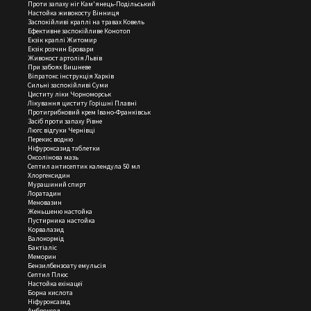
Проти запаху ніг
Кам'янець-Подільський
Настойка живокосту
Вінниця
Заспокійливі краплі на травах
Ковель
Ефективне заспокійливе
Конотоп
Екзік краплі
Житомир
Екзік розчин
Бровари
Живокост артолія
Львів
При забоях
Вишневе
Віпратокс інструкція
Харків
Сильні заспокійливі
Суми
Циститу ліки
Чорноморськ
Лікування циститу
Горішні Плавні
Протигрибковий крем
Івано-Франківськ
Засіб проти запаху
Рівне
Люгс відгуки
Чернівці
Перекис водню
Ніфуроксазид таблетки
Оксолінова мазь
Септил антисептик календула 50 мл
Хлоргексидин
Мурашиний спирт
Лоратадин
Меновазин
Женьшеню настойка
Пустирника настойка
Корвалазид
Валокормід
Бактіаліс
Меморин
Бензилбензоату емульсія
Септил Плюс
Настойка ехінацеї
Борна кислота
Ніфуроксазид
Амброксол