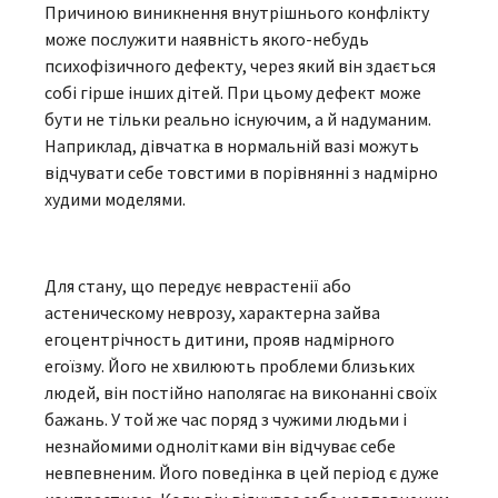
Причиною виникнення внутрішнього конфлікту
може послужити наявність якого-небудь
психофізичного дефекту, через який він здається
собі гірше інших дітей. При цьому дефект може
бути не тільки реально існуючим, а й надуманим.
Наприклад, дівчатка в нормальній вазі можуть
відчувати себе товстими в порівнянні з надмірно
худими моделями.
Для стану, що передує неврастенії або
астеническому неврозу, характерна зайва
егоцентрічность дитини, прояв надмірного
егоїзму. Його не хвилюють проблеми близьких
людей, він постійно наполягає на виконанні своїх
бажань. У той же час поряд з чужими людьми і
незнайомими однолітками він відчуває себе
невпевненим. Його поведінка в цей період є дуже