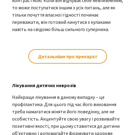
контрастною. Коли він відчуває себе невпевненим,
то може поступатися іншим з усіх питань, але як
тільки почуття власної гідності починає
переважати, він готовий кинутися з кулаками
навіть на свідомо більш сильного суперника.
Детальніше про препарат
Лікування дитячих неврозів
Найкраще лікування в даному випадку – це
профілактика. Для цього під час його виховання
треба намагатися міняти його поведінку, але не
особистість. Акцентуйте свою увагу і розвивайте
позитивні якості, при цьому ставитеся до дитини
об’єктивно і допомагайте формувати здорове