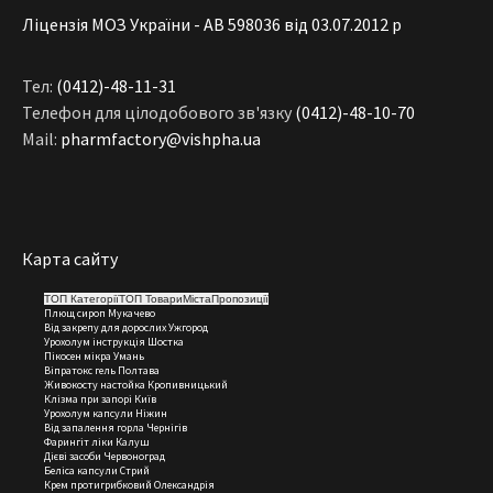
Ліцензія МОЗ України - АВ 598036 від 03.07.2012 р
Тел:
(0412)-48-11-31
Телефон для цілодобового зв'язку
(0412)-48-10-70
Mail:
pharmfactory@vishpha.ua
Карта сайту
ТОП Категорії
ТОП Товари
Міста
Пропозиції
Плющ сироп
Мукачево
Від закрепу для дорослих
Ужгород
Урохолум інструкція
Шостка
Пікосен мікра
Умань
Віпратокс гель
Полтава
Живокосту настойка
Кропивницький
Клізма при запорі
Київ
Урохолум капсули
Ніжин
Від запалення горла
Чернігів
Фарингіт ліки
Калуш
Дієві засоби
Червоноград
Беліса капсули
Стрий
Крем протигрибковий
Олександрія