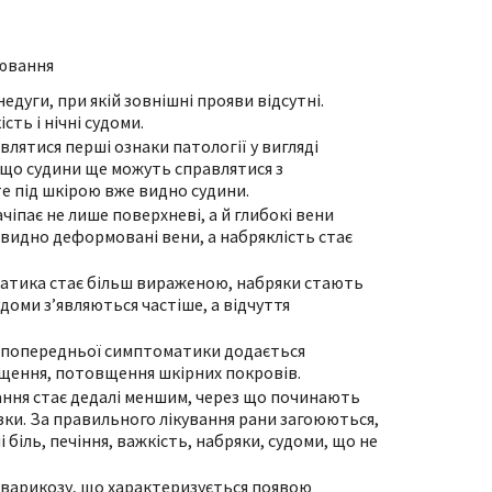
рювання
едуги, при якій зовнішні прояви відсутні.
ть і нічні судоми.
влятися перші ознаки патології у вигляді
, що судини ще можуть справлятися з
е під шкірою вже видно судини.
чіпає не лише поверхневі, а й глибокі вени
е видно деформовані вени, а набряклість стає
матика стає більш вираженою, набряки стають
оми з’являються частіше, а відчуття
о попередньої симптоматики додається
лущення, потовщення шкірних покровів.
чання стає дедалі меншим, через що починають
ки. За правильного лікування рани загоюються,
біль, печіння, важкість, набряки, судоми, що не
 варикозу, що характеризується появою