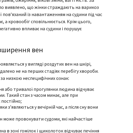
ло виявлено, що жінки страждають на варикоз
ї пов’язаний із навантаженням на судини під час
ає, а кровообіг сповільнюється. Крім цього,
негативно впливає на судини і порушує
зширення вен
являється у вигляді роздутих вен на шкірі,
далеко не на перших стадіях перебігу хвороби.
 за низкою неспецифічних ознак:
дня або тривалої прогулянки людина відчуває
ми. Такий стан з часом минає, але при
 постійно;
ки з’являються у вечірній час, а після сну вони
н може провокувати судоми, які найчастіше
на в зоні гомілок і щиколоток відчуває печіння