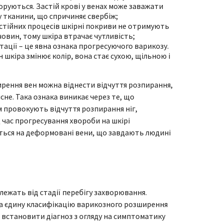
оруються. Застій крові у венах може заважати
тканини, що спричиняє свербіж;
астійних процесів шкірні покриви не отримують
човин, тому шкіра втрачає чутливість;
тації – це явна ознака прогресуючого варикозу.
шкіра змінює колір, вона стає сухою, щільною і
рення вен можна віднести відчуття розпирання,
сне. Така ознака виникає через те, що
 провокують відчуття розпирання ніг,
д час прогресування хвороби на шкірі
юються на деформовані вени, що завдають людині
ежать від стадії перебігу захворювання.
а єдину класифікацію варикозного розширення
 встановити діагноз з огляду на симптоматику