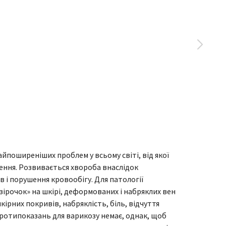
йпоширеніших проблем у всьому світі, від якої
ення. Розвивається хвороба внаслідок
 і порушення кровообігу. Для патології
«зірочок» на шкірі, деформованих і набряклих вен
кірних покривів, набряклість, біль, відчуття
протипоказань для варикозу немає, однак, щоб