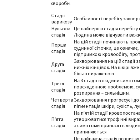
хвороби.
Стадії
Особливості перебігу захво
варикозу
Нульова
Це найперша стадія перебігу н
стадія
Людина може відчувати важкіс
На цій стадії починають проя
Перша
судинної сіточки, це означає
стадія
підтримкою кровообігу, прот
Захворювання на цій стадії за
Друга
нижніх кінцівок. На шкірі вж
стадія
більш вираженою.
На 3 стадії в людини симпто
Третя
повсякденною проблемою, суд
стадія
розпирання – сильнішим.
Четверта
Захворювання прогресує і д
стадія
пігментація шкіри, сухість, 
На п’ятій стадії кровопоста
П’ята
утворюватися трофічні вираз
стадія
а симптоми приносять людині 
припиняються.
Це найважча стадія розвитку