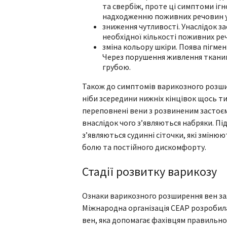
та свербіж, проте ці симптоми ігн
надходженню поживних речовин у 
зниження чутливості. Унаслідок з
необхідної кількості поживних ре
зміна кольору шкіри. Поява пігмен
Через порушення живлення тканин 
грубою.
Також до симптомів варикозного розши
ніби зсередини нижніх кінцівок щось ти
переповнені вени з розвиненим застоєм
внаслідок чого з’являються набряки. Пі
з’являються судинні сіточки, які змін
болю та постійного дискомфорту.
Стадії розвитку варикозу
Ознаки варикозного розширення вен зал
Міжнародна організація СЕАР розробил
вен, яка допомагає фахівцям правильно