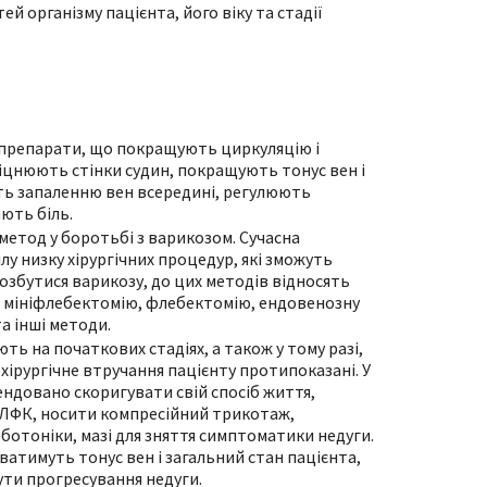
й організму пацієнта, його віку та стадії
препарати, що покращують циркуляцію і
міцнюють стінки судин, покращують тонус вен і
ють запаленню вен всередині, регулюють
ають біль.
етод у боротьбі з варикозом. Сучасна
у низку хірургічних процедур, які зможуть
озбутися варикозу, до цих методів відносять
 мініфлебектомію, флебектомію, ендовенозну
а інші методи.
ь на початкових стадіях, а також у тому разі,
хірургічне втручання пацієнту протипоказані. У
ндовано скоригувати свій спосіб життя,
і ЛФК, носити компресійний трикотаж,
отоніки, мазі для зняття симптоматики недуги.
ватимуть тонус вен і загальний стан пацієнта,
ути прогресування недуги.