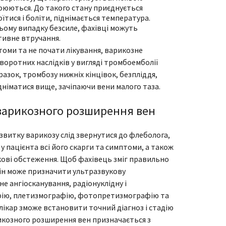
гоюються. До такого стану приєднується
їтися і боліти, піднімається температура.
ьому випадку безсиле, фахівці можуть
тивне втручання.
томи та не почати лікування, варикозне
оротних наслідків у вигляді тромбоемболії
разок, тромбозу нижніх кінцівок, безпліддя,
німатися вище, зачіпаючи вени малого таза.
 варикозного розширення вен
звитку варикозу слід звернутися до флеболога,
у пацієнта всі його скарги та симптоми, а також
кові обстеження. Щоб фахівець зміг правильно
він може призначити ультразвукову
е ангіосканування, радіонуклідну і
ію, плетизмографію, фотопретизмографію та
 лікар зможе встановити точний діагноз і стадію
икозного розширення вен призначається з