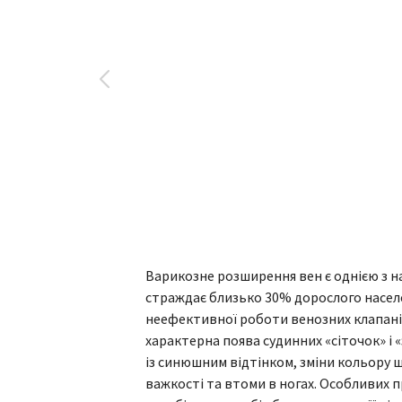
Варикозне розширення вен є однією з на
страждає близько 30% дорослого насел
неефективної роботи венозних клапанів
характерна поява судинних «сіточок» і 
із синюшним відтінком, зміни кольору ш
важкості та втоми в ногах. Особливих 