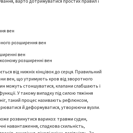
кування, варто дотримуватися простих правил і
ня вен
зного розширення вен
ширенні вен
икозному розширенні вен
ється від нижніх кінцівок до серця. Правильний
ани вен, що утримують кров від зворотного
удин можуть стоншуватися, клапани слабшають і
ункції. У такому випадку під силою тяжіння
 ніг, такий процес називають рефлюксом,
ирюватися й деформуватися, утворюючи вузли.
 може розвинутися варикоз: травми судин,
чні навантаження, спадкова схильність,
рамів, ожиріння, вікові зміни, вагітність. За