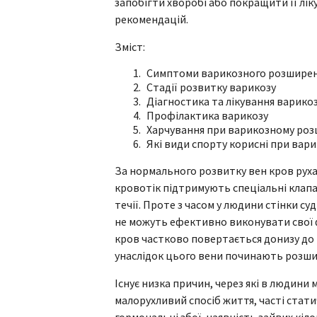
запобігти хворобі або покращити її лі
рекомендацій.
Зміст:
Симптоми варикозного розширен
Стадії розвитку варикозу
Діагностика та лікування варико
Профілактика варикозу
Харчування при варикозному роз
Які види спорту корисні при вар
За нормального розвитку вен кров руха
кровотік підтримують спеціальні клап
течії. Проте з часом у людини стінки с
не можуть ефективно виконувати свої ф
кров частково повертається донизу до
унаслідок цього вени починають розш
Існує низка причин, через які в людини
малорухливий спосіб життя, часті стати
гормональні збої, наявність зайвих кілог