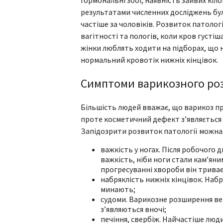
результатами численних досліджень бу
частіше за чоловіків. Розвиток патологі
вагітності та пологів, коли кров густіш
жінки люблять ходити на підборах, що 
нормальний кровотік нижніх кінцівок.
Симптоми варикозного ро
Більшість людей вважає, що варикоз про
проте косметичний дефект з’являється 
Запідозрити розвиток патології можна
важкість у ногах. Після робочого 
важкість, ніби ноги стали кам’яни
прогресуванні хвороби він триває
набряклість нижніх кінцівок. Набря
минають;
судоми. Варикозне розширення ве
з’являються вночі;
печіння, свербіж. Найчастіше люди