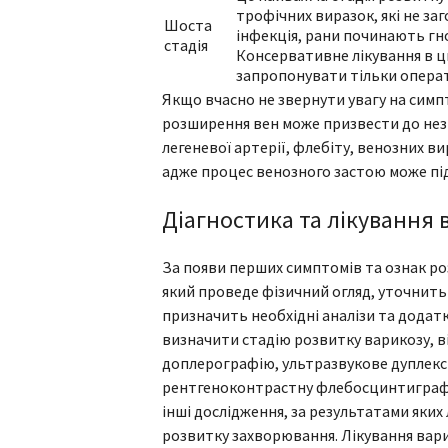
трофічних виразок, які не за
Шоста
інфекція, рани починають гно
стадія
Консервативне лікування в ц
запропонувати тільки опера
Якщо вчасно не звернути увагу на симп
розширення вен може призвести до незв
легеневої артерії, флебіту, венозних ви
адже процес венозного застою може під
Діагностика та лікування
За появи перших симптомів та ознак ро
який проведе фізичний огляд, уточнить 
призначить необхідні аналізи та додат
визначити стадію розвитку варикозу, 
доплерографію, ультразвукове дуплексн
рентгеноконтрастну флебосцинтиграф
інші дослідження, за результатами яких
розвитку захворювання. Лікування вар