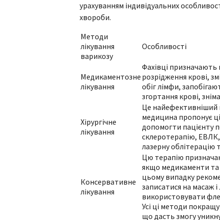
урахуванням індивідуальних особливосте
хвороби.
Методи
лікування
Особливості
варикозу
Фахівці призначають 
Медикаментозне
розрідження крові, з
лікування
обіг лімфи, запобіга
згортання крові, знім
Це найефективніший м
медицина пропонує ціл
Хірургічне
допомогти пацієнту п
лікування
склеротерапію, ЕВЛК,
лазерну облітерацію т
Цю терапію призначают
якщо медикаменти та 
цьому випадку рекоме
Консервативне
записатися на масаж 
лікування
використовувати флеб
Усі ці методи покращу
що дасть змогу уникн